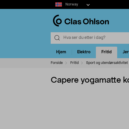
Select
Norway
market
Hjem
Elektro
Fritid
Je
Forside
Fritid
Sport og utendørsaktivitet
Capere yogamatte k