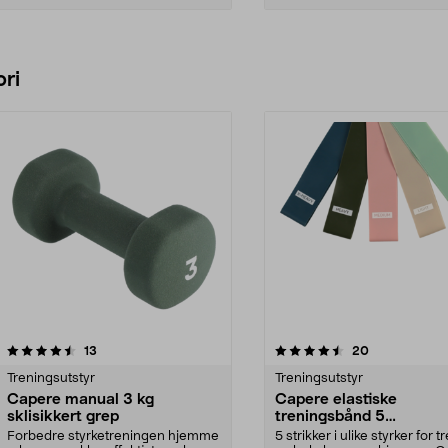
Legg i handlekurv
Legg i handlekurv
ri
4.5 av 5 stjerner
anmeldelser
4.5 av 5 stjerner
anmeldelser
13
20
Treningsutstyr
Treningsutstyr
Capere manual 3 kg
Capere elastiske
sklisikkert grep
treningsbånd 5
motstandsnivåer 5-pak
Forbedre styrketreningen hjemme
5 strikker i ulike styrker for t