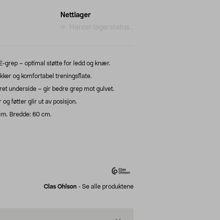
Nettlager
Henter lagerstatus...
E-grep – optimal støtte for ledd og knær.
kker og komfortabel treningsflate.
t underside – gir bedre grep mot gulvet.
og føtter glir ut av posisjon.
m. Bredde: 60 cm.
Clas Ohlson
-
Se alle produktene