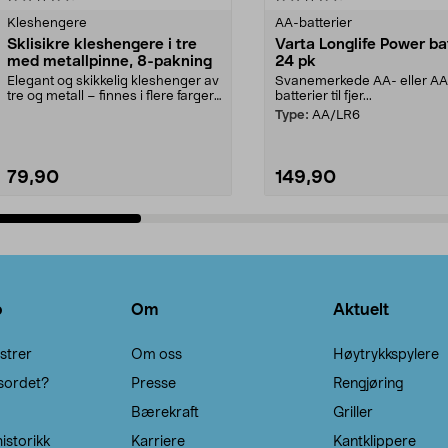
Kleshengere
AA-batterier
Sklisikre kleshengere i tre
Varta Longlife Power ba
med metallpinne, 8-pakning
24 pk
Elegant og skikkelig kleshenger av
Svanemerkede AA- eller A
tre og metall – finnes i flere farger.
batterier til fjer...
Kleshe...
Type:
AA/LR6
79,90
149,90
Legg i handlekurv
Legg i handlekurv
o
Om
Aktuelt
strer
Om oss
Høytrykkspylere
sordet?
Presse
Rengjøring
Bærekraft
Griller
istorikk
Karriere
Kantklippere