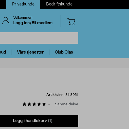
Privatkunde
Bedriftskunde
Velkommen
Logg inn/Bli medlem
bud
Våre tjenester
Club Clas
Artikkelnr.:
31-8951
1
anmeldelse
Legg i handlekurv
(1)