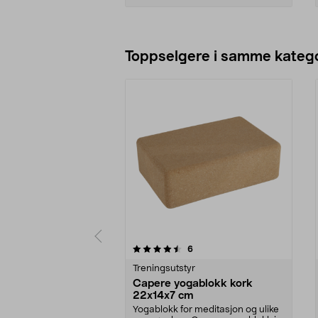
Legg i handlekurv
Toppselgere i samme katego
5 av 5 stjerner
4.5 av 5 stjerner
anmeldelser
6
Treningsutstyr
Capere yogablokk kork
22x14x7 cm
Yogablokk for meditasjon og ulike