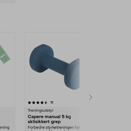
4.5 av 5 stjerner
anmeldelser
4.5
11
Treningsutstyr
Treningsutsty
Capere manual 5 kg
Yogamatte,
sklisikkert grep
Tykk og myk t
ning
yoga, tøying 
rening
Forbedre styrketreningen hjemme