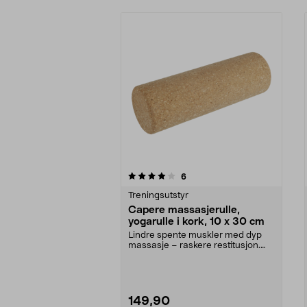
0av 5 stjerner
4.5av 5 stjerner
anmeldelser
6
Treningsutstyr
Capere massasjerulle,
yogarulle i kork, 10 x 30 cm
Lindre spente muskler med dyp
massasje – raskere restitusjon.
Capere massasjerul...
149,90