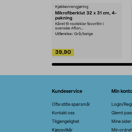
Kjøkkenrengjøring
Mikrofiberklut 32 x 31 cm, 4-
pakning
Kåret til «soleklar favoritt» i
svenske Afton...
Utførelse:
Grå/beige
39,90
Legg i handlekurv
Bunntekst
Kundeservice
Min kont
Ofte stilte spørsmål
Login/Regi
Kontakt oss
Glemt pas
Tilgjengelighet
Mine sider
Kjøpsvilkår
Min ordreh