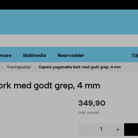
rnvare
Multimedia
Reservedeler
Til
Treningsutstyr
Capere yogamatte kork med godt grep, 4 mm
ork med godt grep, 4 mm
349,90
(inkl. moms)
Product
quantity