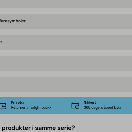
 faresymboler
er
Fri retur
Sikkert
Returner til valgfri butikk
365 dagers åpent kjøp
e produkter i samme serie?