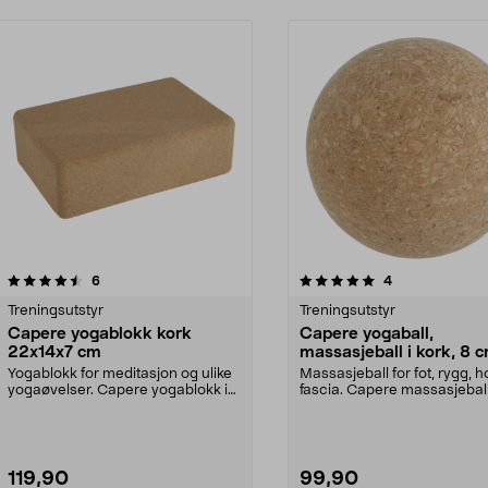
5.0av 5 stjerner
anmeldelser
anmeldelser
6
4
Treningsutstyr
Treningsutstyr
Capere yogablokk kork
Capere yogaball,
22x14x7 cm
massasjeball i kork, 8 
Yogablokk for meditasjon og ulike
Massasjeball for fot, rygg, h
yogaøvelser. Capere yogablokk i
fascia. Capere massasjeball 
solid kork – 3...
– laget ...
119,90
99,90