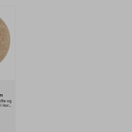
cm
ofte og
i kork