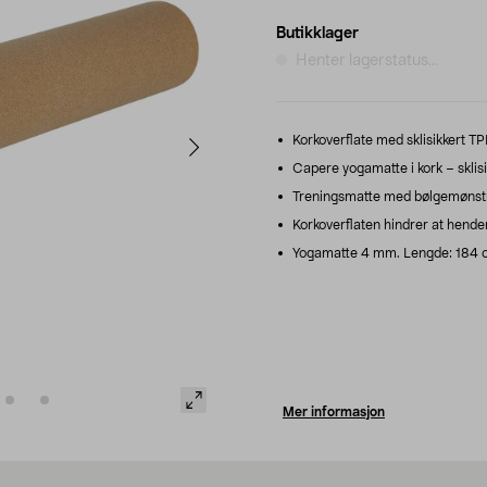
Butikklager
Henter lagerstatus...
Korkoverflate med sklisikkert TP
Capere yogamatte i kork – sklisi
Treningsmatte med bølgemønstre
Korkoverflaten hindrer at hender 
Yogamatte 4 mm. Lengde: 184 c
Mer informasjon