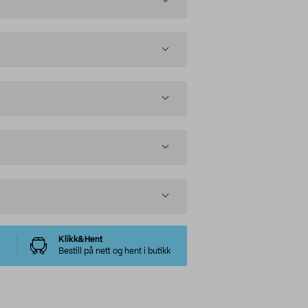
Klikk&Hent
Bestill på nett og hent i butikk