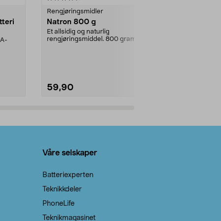
Rengjøringsmidler
Levende lys
tteri
Natron 800 g
Telys steari
prosent ste
Et allsidig og naturlig
rengjøringsmiddel. 800 gram
AA-
100 % stearin
natron – til rengjøring både...
råvarer. Produ
brenner med e
59,90
69,90
Legg i handlekurv
Legg 
Våre selskaper
Batteriexperten
Teknikkdeler
PhoneLife
Teknikmagasinet