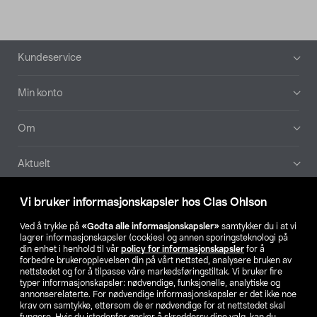
Bunntekst
Kundeservice
Min konto
Om
Aktuelt
Våre selskaper
Vi bruker informasjonskapsler hos Clas Ohlson
Ved å trykke på
«Godta alle informasjonskapsler»
samtykker du i at vi
Finn din butikk
lagrer informasjonskapsler (cookies) og annen sporingsteknologi på
din enhet i henhold til vår
policy for informasjonskapsler
for å
forbedre brukeropplevelsen din på vårt nettsted, analysere bruken av
SE
NO
FI
nettstedet og for å tilpasse våre markedsføringstiltak. Vi bruker fire
typer informasjonskapsler: nødvendige, funksjonelle, analytiske og
annonserelaterte. For nødvendige informasjonskapsler er det ikke noe
krav om samtykke, ettersom de er nødvendige for at nettstedet skal