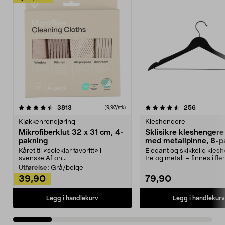
4.5av 5 stjerner
anmeldelser
4.5av 5 stjerner
anmeldels
3813
256
(9,97/stk)
Kjøkkenrengjøring
Kleshengere
Mikrofiberklut 32 x 31 cm, 4-
Sklisikre kleshengere 
pakning
med metallpinne, 8-p
Kåret til «soleklar favoritt» i
Elegant og skikkelig kles
svenske Afton...
tre og metall – finnes i fle
Kleshe...
Utførelse:
Grå/beige
39,90
79,90
Legg i handlekurv
Legg i handlekurv