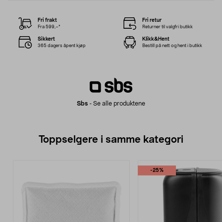
Fri frakt
Fri retur
Fra 599,–*
Returner til valgfri butikk
Sikkert
Klikk&Hent
365 dagers åpent kjøp
Bestill på nett og hent i butikk
Sbs
-
Se alle produktene
Toppselgere i samme kategori
-25%