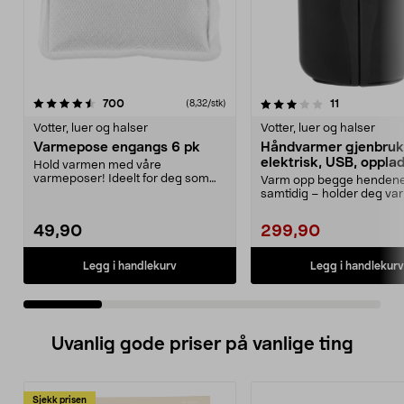
3.5 av 5 stjerner
anmeldelser
4.5 av 5 stjerner
anmeldelser
700
11
(8,32/stk)
Votter, luer og halser
Votter, luer og halser
Varmepose engangs 6 pk
Håndvarmer gjenbruk
elektrisk, USB, oppla
Hold varmen med våre
varmeposer! Ideelt for deg som
Varm opp begge henden
liker friluftslivet og uteak...
samtidig – holder deg varm
10 timer. Oppladbar h...
49,90
299,90
Legg i handlekurv
Legg i handlekurv
Uvanlig gode priser på vanlige ting
Sjekk prisen