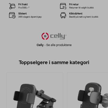
Fri frakt
Fri retur
Fra 599,–*
Returner til valgfri butikk
Sikkert
Klikk&Hent
365 dagers åpent kjøp
Bestill på nett og hent i butikk
Celly
-
Se alle produktene
Toppselgere i samme kategori