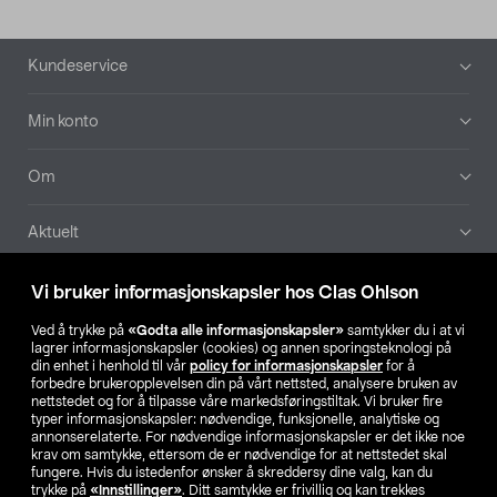
Bunntekst
Kundeservice
Min konto
Om
Aktuelt
Våre selskaper
Vi bruker informasjonskapsler hos Clas Ohlson
Ved å trykke på
«Godta alle informasjonskapsler»
samtykker du i at vi
Finn din butikk
lagrer informasjonskapsler (cookies) og annen sporingsteknologi på
din enhet i henhold til vår
policy for informasjonskapsler
for å
forbedre brukeropplevelsen din på vårt nettsted, analysere bruken av
SE
NO
FI
nettstedet og for å tilpasse våre markedsføringstiltak. Vi bruker fire
typer informasjonskapsler: nødvendige, funksjonelle, analytiske og
annonserelaterte. For nødvendige informasjonskapsler er det ikke noe
krav om samtykke, ettersom de er nødvendige for at nettstedet skal
fungere. Hvis du istedenfor ønsker å skreddersy dine valg, kan du
trykke på
«Innstillinger»
. Ditt samtykke er frivillig og kan trekkes