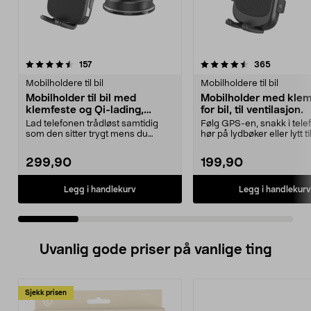
4.5 av 5 stjerner
anmeldelser
4.5 av 5 stjerner
anmeldels
157
365
Mobilholdere til bil
Mobilholdere til bil
Mobilholder til bil med
Mobilholder med klem
klemfeste og Qi-lading,
for bil, til ventilasjon.
sugekopp
Lad telefonen trådløst samtidig
Følg GPS-en, snakk i tele
som den sitter trygt mens du
hør på lydbøker eller lytt ti
kjører. Bilholderen...
bilen. B...
299,90
199,90
Legg i handlekurv
Legg i handlekurv
Uvanlig gode priser på vanlige ting
Sjekk prisen