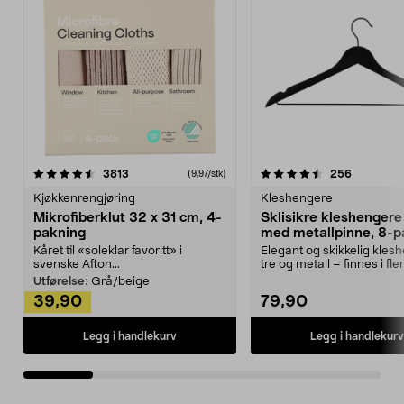
4.5av 5 stjerner
anmeldelser
4.5av 5 stjerner
anmeldels
3813
256
(9,97/stk)
Kjøkkenrengjøring
Kleshengere
Mikrofiberklut 32 x 31 cm, 4-
Sklisikre kleshengere 
pakning
med metallpinne, 8-p
Kåret til «soleklar favoritt» i
Elegant og skikkelig kles
svenske Afton...
tre og metall – finnes i fle
Kleshe...
Utførelse:
Grå/beige
39,90
79,90
Legg i handlekurv
Legg i handlekurv