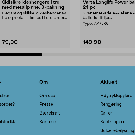
Sklisikre kleshengere i tre
Varta Longlife Power ba
med metallpinne, 8-pakning
24 pk
Elegant og skikkelig kleshenger av
Svanemerkede AA- eller A
tre og metall – finnes i flere farger.
batterier til fjer...
Kleshe...
Type:
AA/LR6
79,90
149,90
Legg i handlekurv
Legg i handlekurv
o
Om
Aktuelt
strer
Om oss
Høytrykkspylere
sordet?
Presse
Rengjøring
Bærekraft
Griller
istorikk
Karriere
Kantklippere
Solcellebelysning