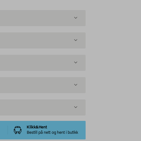
Klikk&Hent
Bestill på nett og hent i butikk