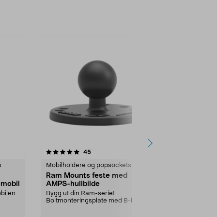
4.5 av 5 stjerner
anmeldelser
3.5
45
4
s
Mobilholdere og popsockets
Mobilholdere
Ram Mounts feste med
Bordstativ t
 mobil
AMPS-hullbilde
mobil, svart
obilen
Bygg ut din Ram-serie!
Justerbart bor
Boltmonteringsplate med B-kule.
mobiltelefon e
AMPS-hullbilde. Av marin ...
Universalstat