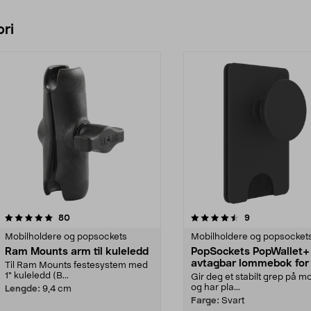
ri
4.5 av 5 stjerner
anmeldelser
5.0 av 5 stjerner
anmeldelser
80
9
Mobilholdere og popsockets
Mobilholdere og popsocket
Ram Mounts arm til kuleledd
PopSockets PopWallet+
avtagbar lommebok for
Til Ram Mounts festesystem med
1" kuleledd (B...
Gir deg et stabilt grep på m
og har pla...
Lengde:
9,4 cm
Farge:
Svart