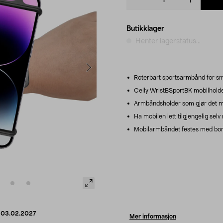
quantity
Butikklager
Henter lagerstatus...
Roterbart sportsarmbånd for sma
Celly WristBSportBK mobilholder
Armbåndsholder som gjør det muli
Ha mobilen lett tilgjengelig selv
Mobilarmbåndet festes med borr
d
03.02.2027
Mer informasjon