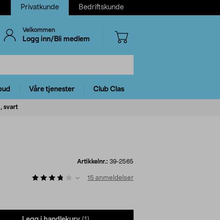
Privatkunde
Bedriftskunde
Velkommen
Logg inn/Bli medlem
bud
Våre tjenester
Club Clas
, svart
Artikkelnr.:
39-2565
15
anmeldelser
Legg i handlekurv
(1)