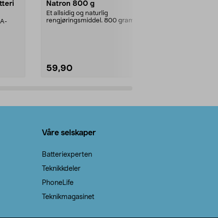
tteri
Natron 800 g
Telys steari
prosent ste
Et allsidig og naturlig
rengjøringsmiddel. 800 gram
AA-
100 % stearin
natron – til rengjøring både...
råvarer. Produ
brenner med e
59,90
69,90
Legg i handlekurv
Legg 
Våre selskaper
Batteriexperten
Teknikkdeler
PhoneLife
Teknikmagasinet