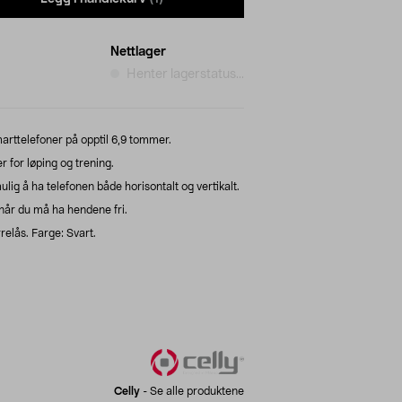
Nettlager
Henter lagerstatus...
rttelefoner på opptil 6,9 tommer.
 for løping og trening.
g å ha telefonen både horisontalt og vertikalt.
 når du må ha hendene fri.
elås. Farge: Svart.
Celly
-
Se alle produktene