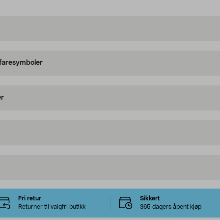
 faresymboler
er
Fri retur
Sikkert
Returner til valgfri butikk
365 dagers åpent kjøp