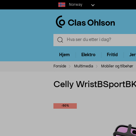
Select
Norway
market
Hjem
Elektro
Fritid
Je
Forside
Multimedia
Mobiler og tilbehør
Celly WristBSportBK 
-50%