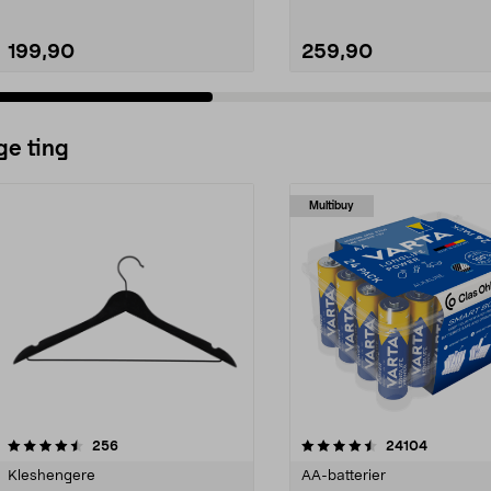
199,90
259,90
ge ting
Multibuy
4.5av 5 stjerner
anmeldelser
4.5av 5 stjerner
anmeldels
256
24104
Kleshengere
AA-batterier