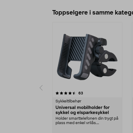
Toppselgere i samme katego
5 av 5 stjerner
5.0 av 5 stjerner
anmeldelser
63
Sykkeltilbehør
Universal mobilholder for
sykkel og elsparkesykkel
Holder smarttelefonen din trygt på
plass med enkel vrilås.
Mobilholder for sykke...