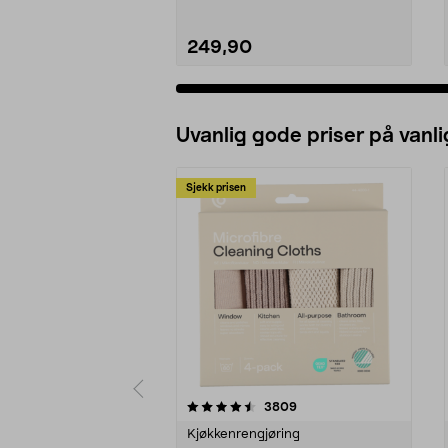
249,90
Uvanlig gode priser på vanli
Sjekk prisen
5av 5 stjerner
4.5av 5 stjerner
anmeldelser
3809
Kjøkkenrengjøring