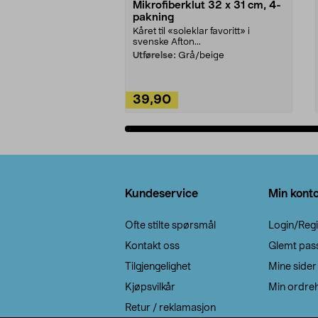
Mikrofiberklut 32 x 31 cm, 4-
pakning
Kåret til «soleklar favoritt» i
svenske Afton...
Utførelse:
Grå/beige
39,90
Legg i handlekurv
Bunntekst
Kundeservice
Min kont
Ofte stilte spørsmål
Login/Regi
Kontakt oss
Glemt pas
Tilgjengelighet
Mine sider
Kjøpsvilkår
Min ordreh
Retur / reklamasjon