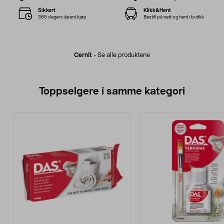
Sikkert
Klikk&Hent
365 dagers åpent kjøp
Bestill på nett og hent i butikk
Cernit
-
Se alle produktene
Toppselgere i samme kategori