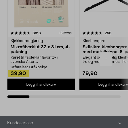
4.5av 5 stjerner
anmeldelser
4.5av 5 stjerner
anmeldels
3813
256
(9,97/stk)
Kjøkkenrengjøring
Kleshengere
Mikrofiberklut 32 x 31 cm, 4-
Sklisikre kleshengere 
pakning
med metallpinne, 8-p
Kåret til «soleklar favoritt» i
Elegant og skikkelig kles
-
svenske Afton...
tre og metall – finnes i fle
Kleshe...
Utførelse:
Grå/beige
39,90
79,90
Legg i handlekurv
Legg i handlekurv
Bunntekst
Kundeservice