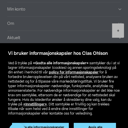
Min konto
Om
Product
+
quantity
Aktuelt
Våre selskaper
Vi bruker informasjonskapsler hos Clas Ohlson
Ved å trykke på
«Godta alle informasjonskapsler»
samtykker du i at vi
Finn din butikk
lagrer informasjonskapsler (cookies) og annen sporingsteknologi på
din enhet i henhold til vår
policy for informasjonskapsler
for å
forbedre brukeropplevelsen din på vårt nettsted, analysere bruken av
SE
NO
FI
nettstedet og for å tilpasse våre markedsføringstiltak. Vi bruker fire
typer informasjonskapsler: nødvendige, funksjonelle, analytiske og
annonserelaterte. For nødvendige informasjonskapsler er det ikke noe
krav om samtykke, ettersom de er nødvendige for at nettstedet skal
fungere. Hvis du istedenfor ønsker å skreddersy dine valg, kan du
trykke på
«Innstillinger»
. Ditt samtykke er frivillig og kan trekkes
tilbake når som helst ved å endre dine innstillinger for
informasjonskapsler eller kontakte oss for veiledning.
Privacy statement
Medlemsvilkår
Kjøpsvilkår
For bedrifter
Endre til priser ekskl. moms
Godta alle informasjonskapsler
Avvis alle