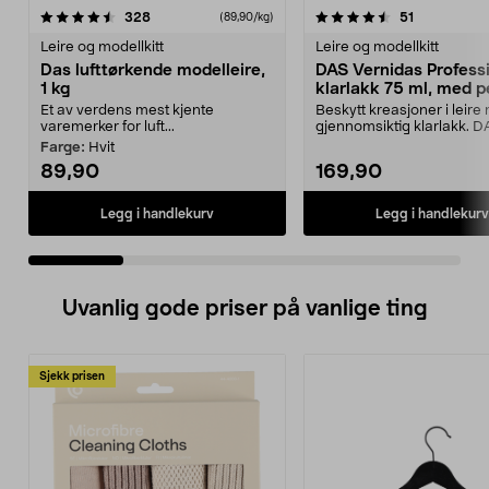
4.5 av 5 stjerner
anmeldelser
4.5 av 5 stjerner
anmeldelse
328
51
(89,90/kg)
Leire og modellkitt
Leire og modellkitt
Das lufttørkende modelleire,
DAS Vernidas Profess
1 kg
klarlakk 75 ml, med p
Et av verdens mest kjente
Beskytt kreasjoner i leir
varemerker for luft...
gjennomsiktig klarlakk. 
Vernidas Professio...
Farge:
Hvit
89,90
169,90
Legg i handlekurv
Legg i handlekurv
Uvanlig gode priser på vanlige ting
Sjekk prisen