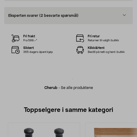
Eksperten svarer
(2 besvarte spørsmål)
Fri frakt
Fri retur
Fra 599,–*
Returner til valgfri butikk
Sikkert
Klikk&Hent
365 dagers åpent kjøp
Bestill på nett og hent i butikk
Cherub
-
Se alle produktene
Toppselgere i samme kategori