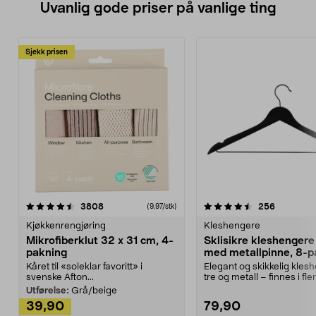
Uvanlig gode priser på vanlige ting
Sjekk prisen
4.5av 5 stjerner
anmeldelser
4.5av 5 stjerner
anmeldels
3808
256
(9,97/stk)
Kjøkkenrengjøring
Kleshengere
Mikrofiberklut 32 x 31 cm, 4-
Sklisikre kleshengere 
pakning
med metallpinne, 8-p
Kåret til «soleklar favoritt» i
Elegant og skikkelig kles
svenske Afton...
tre og metall – finnes i fle
Kleshe...
Utførelse:
Grå/beige
39,90
79,90