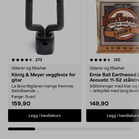
4.5 av 5 stjerner
anmeldelser
4.5 av 5 stjerner
anmeldels
273
130
Gitarer og tilbehør
Gitarer og tilbehør
König & Meyer veggfeste for
Ernie Ball Earthwood 
gitar
Acoustic 11-52 stålst
La favorittgitaren henge fremme.
Stålstrenger med klar og 
Selvlåsende ...
– lettspilte med lang levet
Ball Eart...
Farge:
Svart
159,90
149,90
Legg i handlekurv
Legg i handlekurv