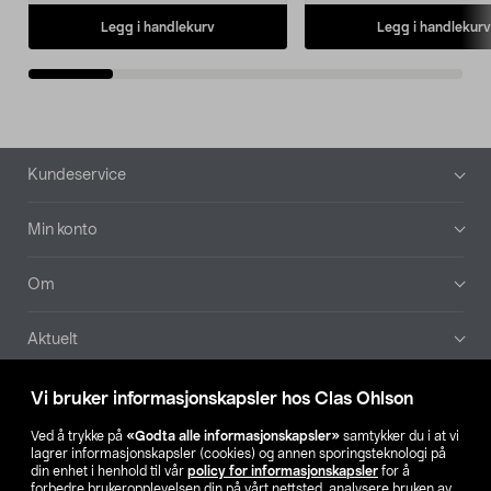
Legg i handlekurv
Legg i handlekurv
Bunntekst
Kundeservice
Min konto
Om
Aktuelt
Våre selskaper
Vi bruker informasjonskapsler hos Clas Ohlson
Ved å trykke på
«Godta alle informasjonskapsler»
samtykker du i at vi
Finn din butikk
lagrer informasjonskapsler (cookies) og annen sporingsteknologi på
din enhet i henhold til vår
policy for informasjonskapsler
for å
forbedre brukeropplevelsen din på vårt nettsted, analysere bruken av