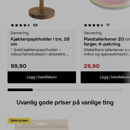
4.5 av 5 stjerner
anmeldelser
4.0 av 5 stjerner
anmeldelser
66
77
Servering
Servering
Kjøkkenpapirholder i tre, 28
Plasttallerkener 20 cm
cm
farger, 4-pakning
". Solid kjøkkenpapirholder –
Stabelbare tallerkener so
robust konstruksjon i akasietre.
mikro og oppvaskmaskin.
Kjøkkenpapirholde...
plasttallerkener ...
99,90
29,90
Legg i handlekurv
Legg i handlekurv
Uvanlig gode priser på vanlige ting
Sjekk prisen