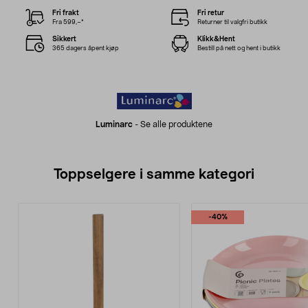
Fri frakt
Fri retur
Fra 599,–*
Returner til valgfri butikk
Sikkert
Klikk&Hent
365 dagers åpent kjøp
Bestill på nett og hent i butikk
Luminarc
-
Se alle produktene
Toppselgere i samme kategori
-40%