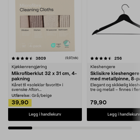
4.5av 5 stjerner
anmeldelser
4.5av 5 stjerner
anmeldels
3809
256
(9,97/stk)
Kjøkkenrengjøring
Kleshengere
Mikrofiberklut 32 x 31 cm, 4-
Sklisikre kleshengere 
pakning
med metallpinne, 8-p
Kåret til «soleklar favoritt» i
Elegant og skikkelig kles
svenske Afton...
tre og metall – finnes i fle
Kleshe...
Utførelse:
Grå/beige
39,90
79,90
Legg i handlekurv
Legg i handlekurv