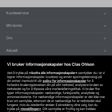
Bunntekst
Kundeservice
Min konto
Om
Aktuelt
Våre selskaper
Vi bruker informasjonskapsler hos Clas Ohlson
Ved å trykke på
«Godta alle informasjonskapsler»
samtykker du i at vi
Finn din butikk
lagrer informasjonskapsler (cookies) og annen sporingsteknologi på
din enhet i henhold til vår
policy for informasjonskapsler
for å
forbedre brukeropplevelsen din på vårt nettsted, analysere bruken av
SE
NO
FI
nettstedet og for å tilpasse våre markedsføringstiltak. Vi bruker fire
typer informasjonskapsler: nødvendige, funksjonelle, analytiske og
annonserelaterte. For nødvendige informasjonskapsler er det ikke noe
krav om samtykke, ettersom de er nødvendige for at nettstedet skal
fungere. Hvis du istedenfor ønsker å skreddersy dine valg, kan du
trykke på
«Innstillinger»
. Ditt samtykke er frivillig og kan trekkes