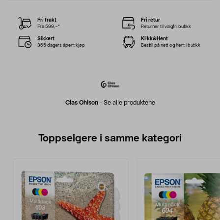
Fri frakt
Fri retur
Fra 599,–*
Returner til valgfri butikk
Sikkert
Klikk&Hent
365 dagers åpent kjøp
Bestill på nett og hent i butikk
Clas Ohlson
-
Se alle produktene
Toppselgere i samme kategori