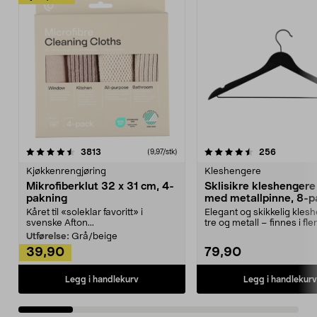
4.5av 5 stjerner
anmeldelser
4.5av 5 stjerner
anmeldels
3813
256
(9,97/stk)
Kjøkkenrengjøring
Kleshengere
Mikrofiberklut 32 x 31 cm, 4-
Sklisikre kleshengere 
pakning
med metallpinne, 8-p
Kåret til «soleklar favoritt» i
Elegant og skikkelig kles
svenske Afton...
tre og metall – finnes i fle
Kleshe...
Utførelse:
Grå/beige
39,90
79,90
Legg i handlekurv
Legg i handlekurv