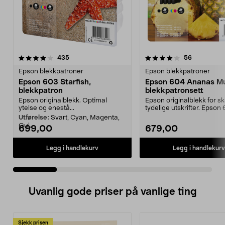
4.0 av 5 stjerner
anmeldelser
4.5 av 5 stjerner
anmeldelse
435
56
Epson blekkpatroner
Epson blekkpatroner
Epson 603 Starfish,
Epson 604 Ananas Mu
blekkpatron
blekkpatronsett
Epson originalblekk. Optimal
Epson originalblekk for s
ytelse og enestå...
tydelige utskrifter. Epson
Ananas Multipac...
Utførelse:
Svart, Cyan, Magenta,
Gul.
699,00
679,00
Legg i handlekurv
Legg i handlekurv
Uvanlig gode priser på vanlige ting
Sjekk prisen