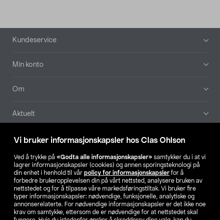
Bunntekst
Kundeservice
Min konto
Om
Aktuelt
Våre selskaper
Vi bruker informasjonskapsler hos Clas Ohlson
Ved å trykke på
«Godta alle informasjonskapsler»
samtykker du i at vi
Finn din butikk
lagrer informasjonskapsler (cookies) og annen sporingsteknologi på
din enhet i henhold til vår
policy for informasjonskapsler
for å
forbedre brukeropplevelsen din på vårt nettsted, analysere bruken av
SE
NO
FI
nettstedet og for å tilpasse våre markedsføringstiltak. Vi bruker fire
typer informasjonskapsler: nødvendige, funksjonelle, analytiske og
annonserelaterte. For nødvendige informasjonskapsler er det ikke noe
krav om samtykke, ettersom de er nødvendige for at nettstedet skal