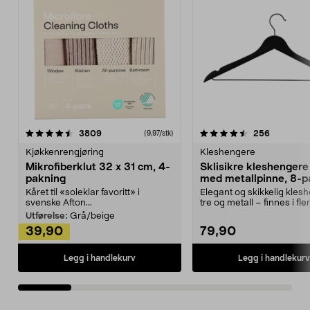
4.5av 5 stjerner
anmeldelser
4.5av 5 stjerner
anmeldels
3809
256
(9,97/stk)
Kjøkkenrengjøring
Kleshengere
Mikrofiberklut 32 x 31 cm, 4-
Sklisikre kleshengere 
pakning
med metallpinne, 8-p
Kåret til «soleklar favoritt» i
Elegant og skikkelig kles
svenske Afton...
tre og metall – finnes i fle
Kleshe...
Utførelse:
Grå/beige
39,90
79,90
Legg i handlekurv
Legg i handlekurv