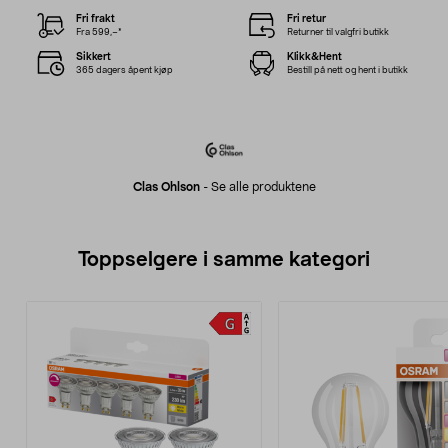
Fri frakt
Fri retur
Fra 599,–*
Returner til valgfri butikk
Sikkert
Klikk&Hent
365 dagers åpent kjøp
Bestill på nett og hent i butikk
Clas Ohlson
-
Se alle produktene
Toppselgere i samme kategori