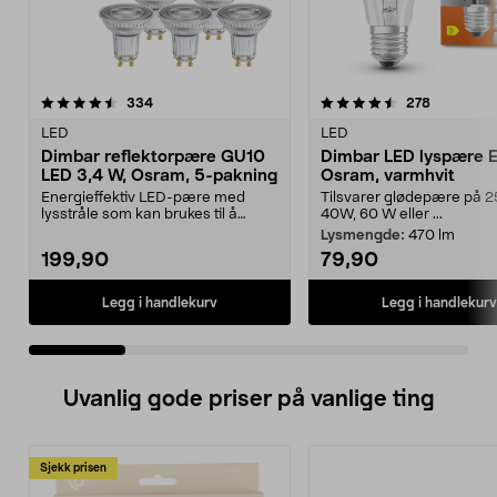
4.5 av 5 stjerner
anmeldelser
5.0 av 5 stjerner
anmeldels
334
278
LED
LED
Dimbar reflektorpære GU10
Dimbar LED lyspære 
LED 3,4 W, Osram, 5-pakning
Osram, varmhvit
Energieffektiv LED-pære med
Tilsvarer glødepære på 2
lysstråle som kan brukes til å
40W, 60 W eller ...
fremheve gjenstander....
Lysmengde:
470 lm
199,90
79,90
Legg i handlekurv
Legg i handlekurv
Uvanlig gode priser på vanlige ting
Sjekk prisen