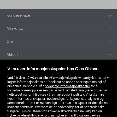
Bunntekst
Kundeservice
Min konto
Om
Aktuelt
Våre selskaper
Vi bruker informasjonskapsler hos Clas Ohlson
Ved å trykke på
«Godta alle informasjonskapsler»
samtykker du i at vi
Finn din butikk
lagrer informasjonskapsler (cookies) og annen sporingsteknologi på
din enhet i henhold til vår
policy for informasjonskapsler
for å
forbedre brukeropplevelsen din på vårt nettsted, analysere bruken av
SE
NO
FI
nettstedet og for å tilpasse våre markedsføringstiltak. Vi bruker fire
typer informasjonskapsler: nødvendige, funksjonelle, analytiske og
annonserelaterte. For nødvendige informasjonskapsler er det ikke noe
krav om samtykke, ettersom de er nødvendige for at nettstedet skal
fungere. Hvis du istedenfor ønsker å skreddersy dine valg, kan du
trykke på
«Innstillinger»
. Ditt samtykke er frivillig og kan trekkes