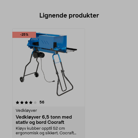
Lignende produkter
-25%
anmeldelser
56
Vedkløyver
Vedkløyver 6,5 tonn med
stativ og bord Cocraft
Kløyv kubber opptil 52 cm
ergonomisk og sikkert. Cocraft
vedkløyver 6,5 tonn – m...