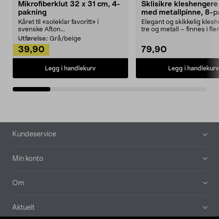
Mikrofiberklut 32 x 31 cm, 4-
Sklisikre kleshengere 
pakning
med metallpinne, 8-p
Kåret til «soleklar favoritt» i
Elegant og skikkelig kles
svenske Afton...
tre og metall – finnes i fle
Kleshe...
Utførelse:
Grå/beige
39,90
79,90
Legg i handlekurv
Legg i handlekurv
Bunntekst
Kundeservice
Min konto
Om
Aktuelt