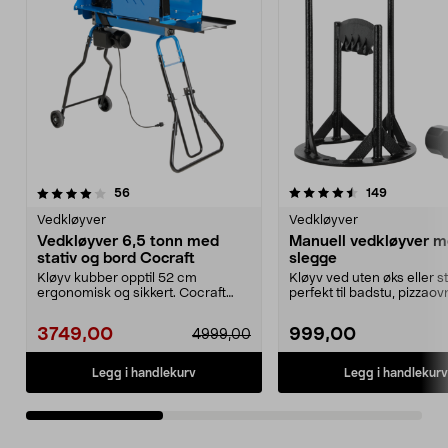
4.5 av 5 stjerner
anmeldelser
3.0 av 5 stjerner
anmeldels
56
149
Vedkløyver
Vedkløyver
Vedkløyver 6,5 tonn med
Manuell vedkløyver 
stativ og bord Cocraft
slegge
Kløyv kubber opptil 52 cm
Kløyv ved uten øks eller 
ergonomisk og sikkert. Cocraft
perfekt til badstu, pizzaov
vedkløyver 6,5 tonn – m...
vedkomfyr, m.m. M...
3749,00
999,00
4999,00
Legg i handlekurv
Legg i handlekurv