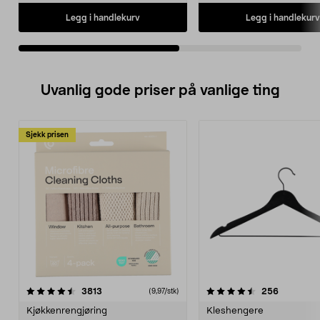
Legg i handlekurv
Legg i handlekurv
Uvanlig gode priser på vanlige ting
Sjekk prisen
4.5av 5 stjerner
anmeldelser
4.5av 5 stjerner
anmeldels
3813
256
(9,97/stk)
Kjøkkenrengjøring
Kleshengere