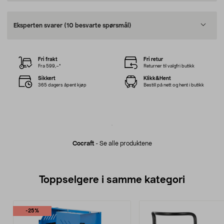
Eksperten svarer
(10 besvarte spørsmål)
Fri frakt
Fri retur
Fra 599,–*
Returner til valgfri butikk
Sikkert
Klikk&Hent
365 dagers åpent kjøp
Bestill på nett og hent i butikk
Cocraft
-
Se alle produktene
Toppselgere i samme kategori
-25%