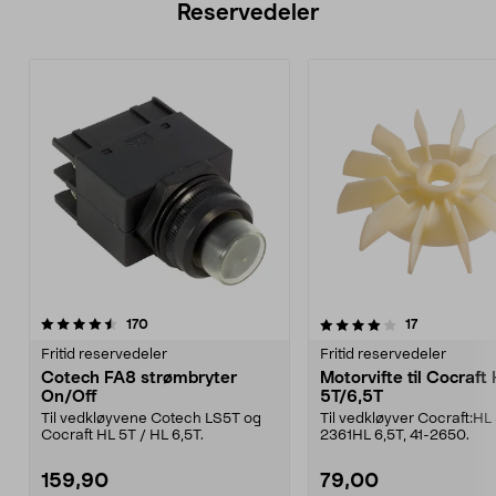
Reservedeler
4.0av 5 stjerner
anmeldelser
4.5av 5 stjerner
anmeldelser
170
17
Fritid reservedeler
Fritid reservedeler
Cotech FA8 strømbryter
Motorvifte til Cocraft
On/Off
5T/6,5T
Til vedkløyvene Cotech LS5T og
Til vedkløyver Cocraft:HL 
Cocraft HL 5T / HL 6,5T.
2361HL 6,5T, 41-2650.
159,90
79,00