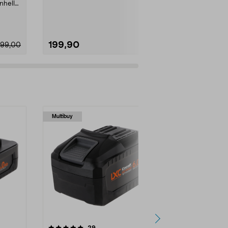
m.m. Blåsepis...
inhell
eller gummibå
Ryobi RVI18-0 
199,90
499,90
499,00
Multibuy
anmeldelser
29