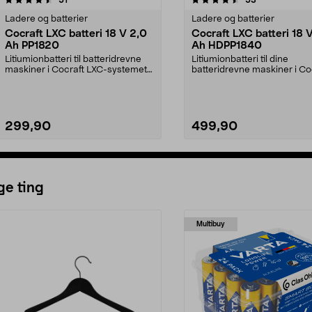
Ladere og batterier
Ladere og batterier
Cocraft LXC batteri 18 V 2,0
Cocraft LXC batteri 18 
Ah PP1820
Ah HDPP1840
Litiumionbatteri til batteridrevne
Litiumionbatteri til dine
maskiner i Cocraft LXC-systemet.
batteridrevne maskiner i Co
Cocraft LXC ...
LXC-systemet. Cocraft...
299,90
499,90
Legg i handlekurv
Legg i handlekurv
ge ting
Multibuy