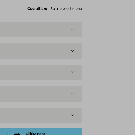
Cocraft Lxc
-
Se alle produktene
Klikk&Hent