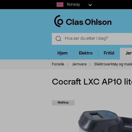
Select
Norway
market
Hjem
Elektro
Fritid
Je
Forside
Jernvare
Elektroverktøy og mas
Cocraft LXC AP10 lit
Multibuy