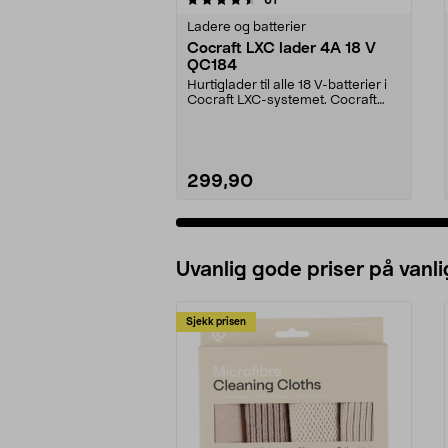
Ladere og batterier
Cocraft LXC lader 4A 18 V
QC184
Hurtiglader til alle 18 V-batterier i
Cocraft LXC-systemet. Cocraft
LXC QC184 – ...
299,90
Legg i handlekurv
Uvanlig gode priser på vanli
Sjekk prisen