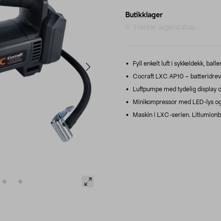
Butikklager
Henter lagerstatus...
Fyll enkelt luft i sykkeldekk, balle
Cocraft LXC AP10 – batteridrev
Luftpumpe med tydelig display o
Minikompressor med LED-lys og 
Maskin i LXC-serien. Litiumionba