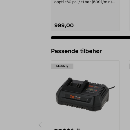
opptil 160 psi / 11 bar (509 l/min).
Ryobi RMI1...
999,00
Passende tilbehør
Multibuy
5av 5 stjerner
4.5av 5 stjerner
anmeldelser
61