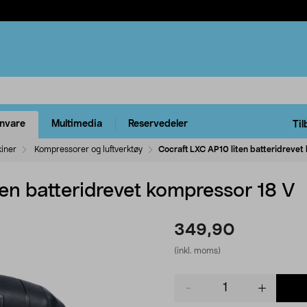
rnvare
Multimedia
Reservedeler
Til
kiner
Kompressorer og luftverktøy
Cocraft LXC AP10 liten batteridrevet
en batteridrevet kompressor 18 V
349,90
(inkl. moms)
Product
quantity