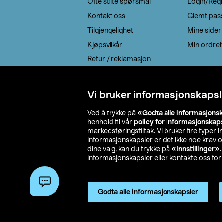
Ofte stilte spørsmål
Login/Regi
Kontakt oss
Glemt pas
Tilgjengelighet
Mine sider
Kjøpsvilkår
Min ordreh
Retur / reklamasjon
EE-avfall
Cookie policy
Vi bruker informasjonskapsl
Leveringsalternativ
Ved å trykke på
«Godta alle informasjons
henhold til vår
policy for informasjonskap
markedsføringstiltak. Vi bruker fire typer
informasjonskapsler er det ikke noe krav 
dine valg, kan du trykke på
«Innstillinger»
informasjonskapsler eller kontakte oss for 
© 2026 Clas Oh
Godta alle informasjonskapsler