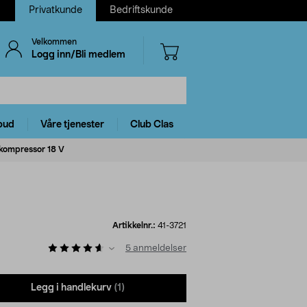
Privatkunde
Bedriftskunde
Velkommen
Logg inn/Bli medlem
bud
Våre tjenester
Club Clas
 kompressor 18 V
Artikkelnr.:
41-3721
5
anmeldelser
Legg i handlekurv
(1)