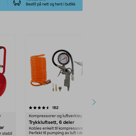
Bestill på nett og hent i butikk
2.0 av 5 stjerner
anmeldelser
4.5
182
1
y
Kompressorer og luftverktøy
Kompressorer 
Trykkluftsett, 6 deler
Ryobi RVI18
ar
luftpumpe 
Kobles enkelt til kompressoren.
Perfekt til pumping av luft i dekk
 stabil
Blås opp bas