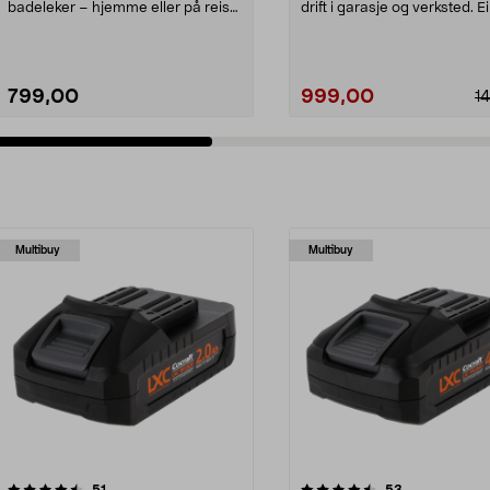
badeleker – hjemme eller på reise.
drift i garasje og verksted. E
Bosch Easypump – lit...
TC-AC 1...
799,00
999,00
1
Multibuy
Multibuy
4.5av 5 stjerner
anmeldelser
5.0av 5 stjerner
anmeldelser
51
53