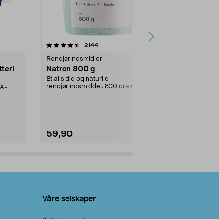
er
4.0av 5 stjerner
anmeldelser
4.5
2144
4
Rengjøringsmidler
Levende lys
tteri
Natron 800 g
Telys steari
prosent ste
Et allsidig og naturlig
rengjøringsmiddel. 800 gram
AA-
100 % stearin
natron – til rengjøring både...
råvarer. Produ
brenner med e
59,90
69,90
Legg i handlekurv
Legg 
Våre selskaper