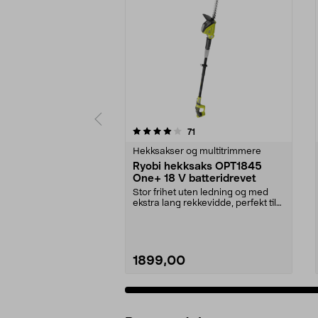
0 av 5 stjerner
4.0 av 5 stjerner
anmeldelser
71
Hekksakser og multitrimmere
Ryobi hekksaks OPT1845
One+ 18 V batteridrevet
Stor frihet uten ledning og med
ekstra lang rekkevidde, perfekt til
høye hekker....
1899,00