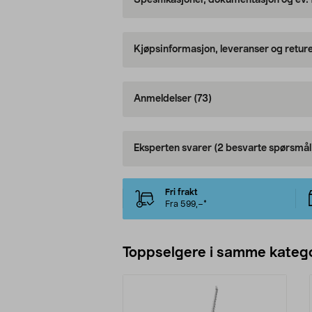
Spesifikasjoner, dokumentasjon og ev.
Kjøpsinformasjon, leveranser og retur
Anmeldelser
(73)
Eksperten svarer
(2 besvarte spørsmål
Fri frakt
Fra 599,–*
Toppselgere i samme katego