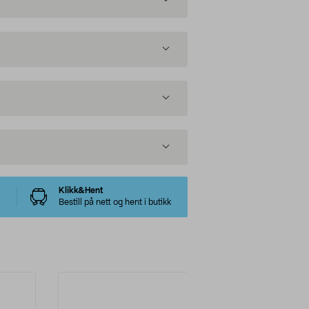
Klikk&Hent
Bestill på nett og hent i butikk