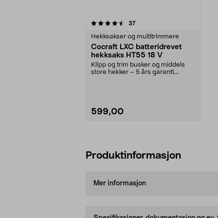
5av 5 stjerner
anmeldelser
37
Hekksakser og multitrimmere
Cocraft LXC batteridrevet
hekksaks HT55 18 V
Klipp og trim busker og middels
store hekker – 5 års garanti.
Cocraft LXC HT55 –...
599,00
Legg i handlekurv
Produktinformasjon
Mer informasjon