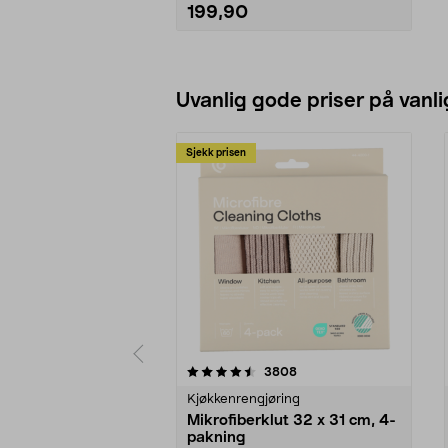
199,90
Legg i handlekurv
Uvanlig gode priser på vanli
Sjekk prisen
5av 5 stjerner
4.5av 5 stjerner
anmeldelser
3808
Kjøkkenrengjøring
Mikrofiberklut 32 x 31 cm, 4-
pakning