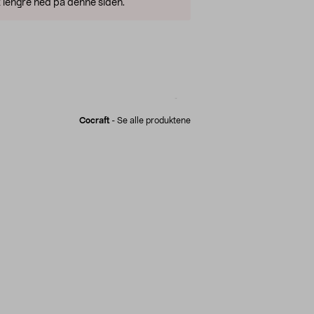
 lengre ned på denne siden.
Cocraft
-
Se alle produktene