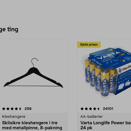
ge ting
Sjekk prisen
4.5av 5 stjerner
anmeldelser
4.5av 5 stjerner
anmeldels
256
24101
Kleshengere
AA-batterier
Sklisikre kleshengere i tre
Varta Longlife Power ba
med metallpinne, 8-pakning
24 pk