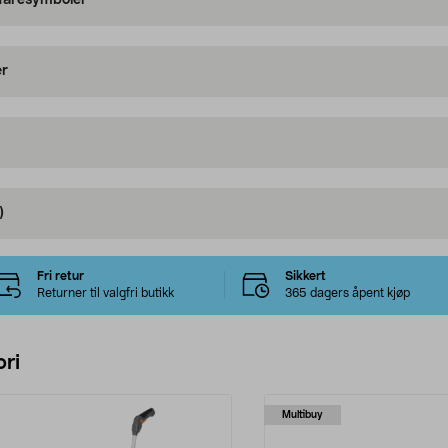
 faresymboler
er
)
Fri retur
Sikkert
Returner til valgfri butikk
365 dagers åpent kjøp
ri
Multibuy