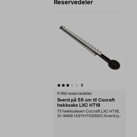
Reservedeler
0av 5 stjerner
anmeldelser
3
Fritid reservedeler
Sverd på 55 cm til Cocraft
hekksaks LXC HT18
Til hekksaksen Cocraft LXC HT18,
31-9459 (ASYHT02550).Sverd på
55 cm med dobbelt...