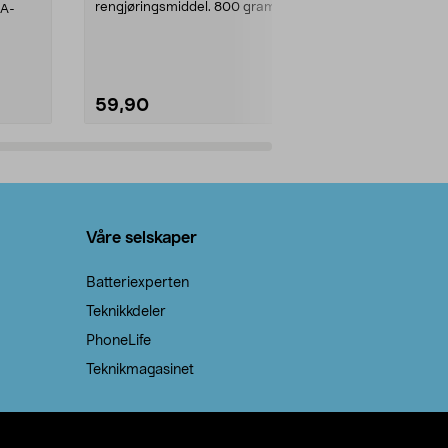
rengjøringsmiddel. 800 gram
AA-
100 % stearin
natron – til rengjøring både...
råvarer. Produ
brenner med e
59,90
69,90
Legg i handlekurv
Legg 
Våre selskaper
Batteriexperten
Teknikkdeler
PhoneLife
Teknikmagasinet