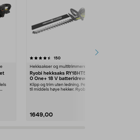
4.5 av 5 stjerner
anmeldelser
4.5
150
1
re
Hekksakser og multitrimmere
Hekksakser o
et
Ryobi hekksaks RY18HT50A-
Ryobi hekk
0 One+ 18 V batteridrevet
120 One+ 18
dels
Klipp og trim uten ledning. Perfekt
Klipper enkelt
til middels høye hekker. Ryobi
grenkapasitet
RY18HT50A-0 –...
RY18HT45A-12
1649,00
2499,00