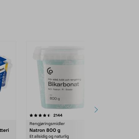
er
4.0av 5 stjerner
anmeldelser
4.5
2144
4
Rengjøringsmidler
Levende lys
tteri
Natron 800 g
Telys steari
prosent ste
Et allsidig og naturlig