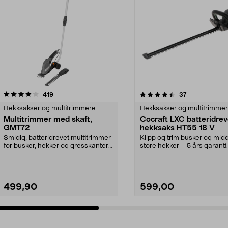
4.5 av 5 stjerner
anmeldelser
4.5 av 5 stjerner
anmeldelser
419
37
Hekksakser og multitrimmere
Hekksakser og multitrimme
Multitrimmer med skaft,
Cocraft LXC batteridrev
GMT72
hekksaks HT55 18 V
Smidig, batteridrevet multitrimmer
Klipp og trim busker og mid
for busker, hekker og gresskanter.
store hekker – 5 års garanti.
Løstagbart...
Cocraft LXC HT55 –...
499,90
599,00