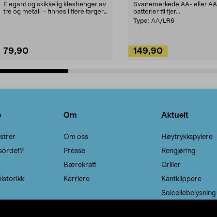
Elegant og skikkelig kleshenger av
Svanemerkede AA- eller A
tre og metall – finnes i flere farger.
batterier til fjer...
Kleshe...
Type:
AA/LR6
79,90
149,90
Legg i handlekurv
Legg i handlekurv
o
Om
Aktuelt
strer
Om oss
Høytrykkspylere
sordet?
Presse
Rengjøring
Bærekraft
Griller
istorikk
Karriere
Kantklippere
Solcellebelysning