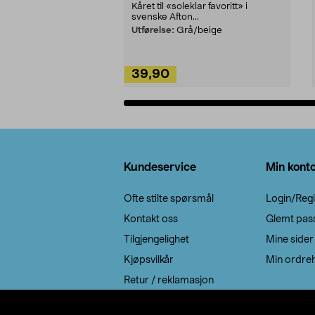
Kåret til «soleklar favoritt» i
svenske Afton...
Utførelse:
Grå/beige
39,90
Legg i handlekurv
Bunntekst
Kundeservice
Min kont
Ofte stilte spørsmål
Login/Regi
Kontakt oss
Glemt pas
Tilgjengelighet
Mine sider
Kjøpsvilkår
Min ordreh
Retur / reklamasjon
EE-avfall