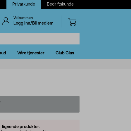
Privatkunde
Bedriftskunde
Velkommen
Logg inn/Bli medlem
bud
Våre tjenester
Club Clas
t
er
lignende produkter.