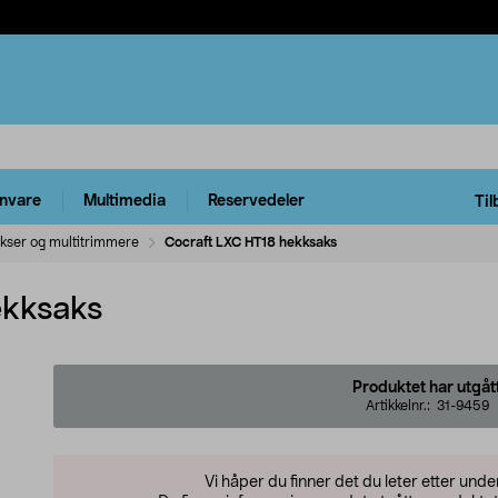
rnvare
Multimedia
Reservedeler
Til
kser og multitrimmere
Cocraft LXC HT18 hekksaks
ekksaks
Produktet har utgåt
Artikkelnr.:
31-9459
Vi håper du finner det du leter etter und