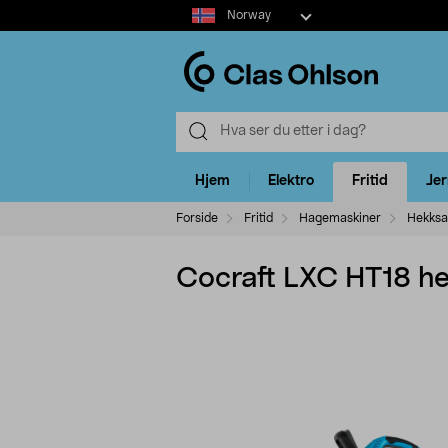
Select
Norway
market
Hjem
Elektro
Fritid
Je
Forside
Fritid
Hagemaskiner
Hekksa
Cocraft LXC HT18 h