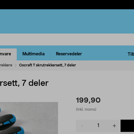
rnvare
Multimedia
Reservedeler
Til
rekkere
Cocraft T skrutrekkersett, 7 deler
sett, 7 deler
199,90
(inkl. moms)
Product
quantity