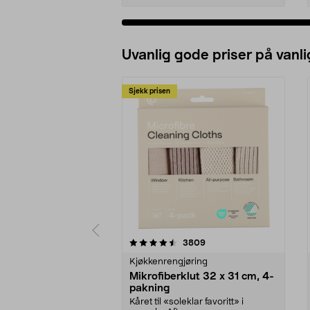
Uvanlig gode priser på vanli
Sjekk prisen
5av 5 stjerner
4.5av 5 stjerner
anmeldelser
3809
Kjøkkenrengjøring
Mikrofiberklut 32 x 31 cm, 4-
pakning
Kåret til «soleklar favoritt» i