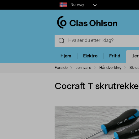
Select
Norway
market
Hjem
Elektro
Fritid
Je
Forside
Jernvare
Håndverktøy
Skrut
Cocraft T skrutrekker