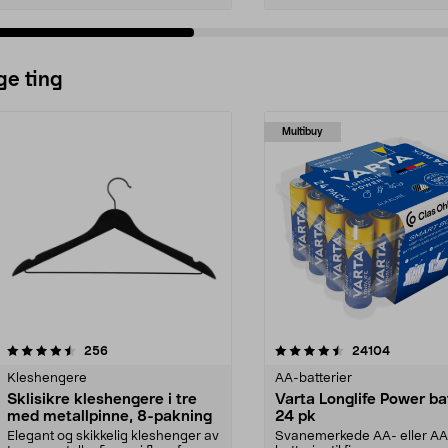
ge ting
Multibuy
4.5av 5 stjerner
anmeldelser
4.5av 5 stjerner
anmeldels
256
24104
Kleshengere
AA-batterier
Sklisikre kleshengere i tre
Varta Longlife Power ba
med metallpinne, 8-pakning
24 pk
Elegant og skikkelig kleshenger av
Svanemerkede AA- eller A