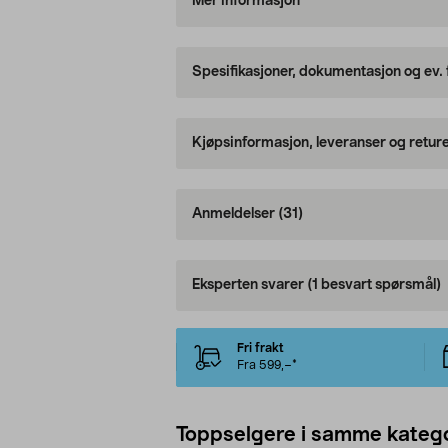
Mer informasjon
Spesifikasjoner, dokumentasjon og ev.
Kjøpsinformasjon, leveranser og retur
Anmeldelser
(31)
Eksperten svarer
(1 besvart spørsmål)
Fri frakt
Fra 599,–*
Toppselgere i samme katego