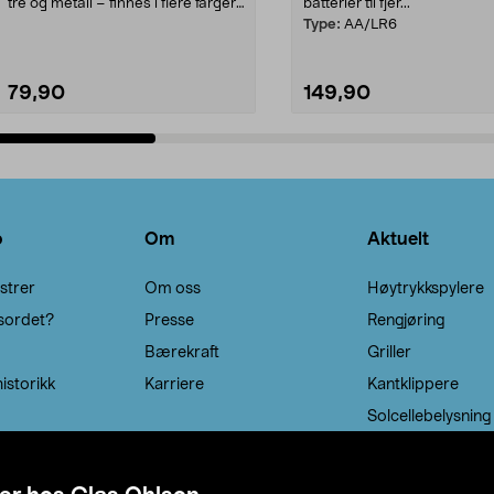
tre og metall – finnes i flere farger.
batterier til fjer...
Kleshe...
Type:
AA/LR6
79,90
149,90
Legg i handlekurv
Legg i handlekurv
o
Om
Aktuelt
strer
Om oss
Høytrykkspylere
sordet?
Presse
Rengjøring
Bærekraft
Griller
istorikk
Karriere
Kantklippere
Solcellebelysning