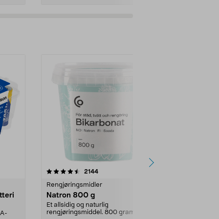
er
4.0av 5 stjerner
anmeldelser
4.5
2144
4
Rengjøringsmidler
Levende lys
tteri
Natron 800 g
Telys steari
prosent ste
Et allsidig og naturlig
rengjøringsmiddel. 800 gram
AA-
100 % stearin