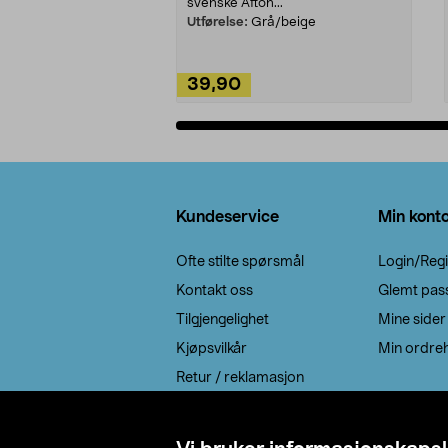
svenske Afton...
Utførelse:
Grå/beige
39,90
Legg i handlekurv
Bunntekst
Kundeservice
Min kont
Ofte stilte spørsmål
Login/Regi
Kontakt oss
Glemt pas
Tilgjengelighet
Mine sider
Kjøpsvilkår
Min ordreh
Retur / reklamasjon
EE-avfall
Cookie policy