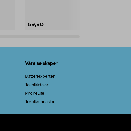
natron – til rengjøring både...
råvarer. Produ
brenner med e
59,90
69,90
Legg i handlekurv
Legg 
Våre selskaper
Batteriexperten
Teknikkdeler
PhoneLife
Teknikmagasinet