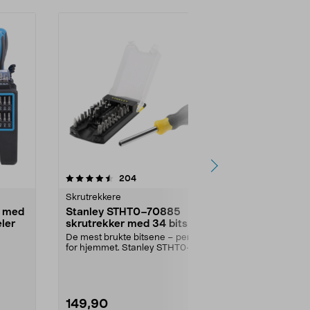
-40%
4.5 av 5 stjerner
anmeldelser
4.5
204
9
Skrutrekkere
Skrutrekkere
t med
Stanley STHT0–70885
Skrutrekker
eler
skrutrekker med 34 bits
Skrutrekkere 
av kromvanadi
De mest brukte bitsene – perfekt
holder som kan
for hjemmet. Stanley STHT0–
 og
70885 – skrutrekker ...
149,90
89,90