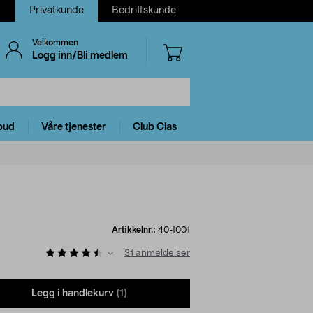
Privatkunde
Bedriftskunde
Velkommen
Logg inn/Bli medlem
bud
Våre tjenester
Club Clas
Artikkelnr.:
40-1001
31
anmeldelser
Legg i handlekurv
(1)