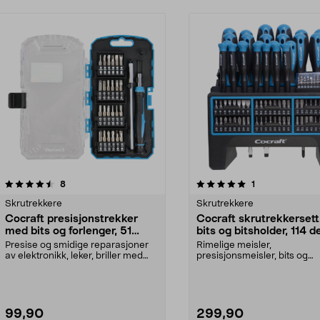
5.0 av 5 stjerner
anmeldelser
4.5 av 5 stjerner
anmeldelser
8
1
Skrutrekkere
Skrutrekkere
Cocraft presisjonstrekker
Cocraft skrutrekkerset
med bits og forlenger, 51
bits og bitsholder, 114 d
deler
Presise og smidige reparasjoner
Rimelige meisler,
av elektronikk, leker, briller med
presisjonsmeisler, bits og
mer. Cocraft ...
bitsholdere for hjem, hobby
tekn...
99,90
299,90