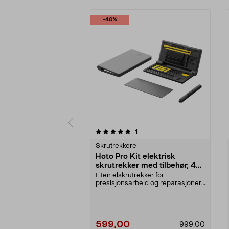
-40%
0 av 5 stjerner
4.5 av 5 stjerner
anmeldelser
1
Skrutrekkere
Hoto Pro Kit elektrisk
skrutrekker med tilbehør, 48
deler
Liten elskrutrekker for
presisjonsarbeid og reparasjoner.
Hoto Pro Kit – elektri...
599,00
999,00