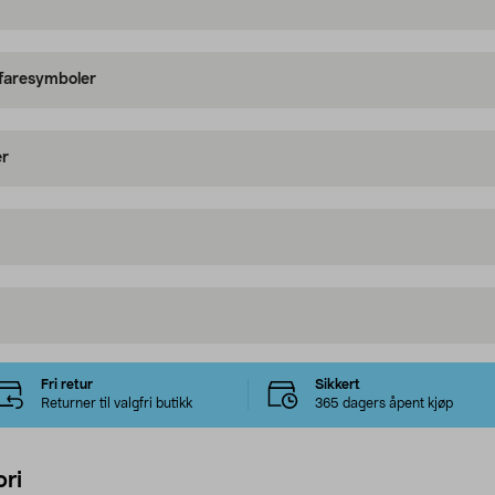
 faresymboler
er
Fri retur
Sikkert
Returner til valgfri butikk
365 dagers åpent kjøp
ri