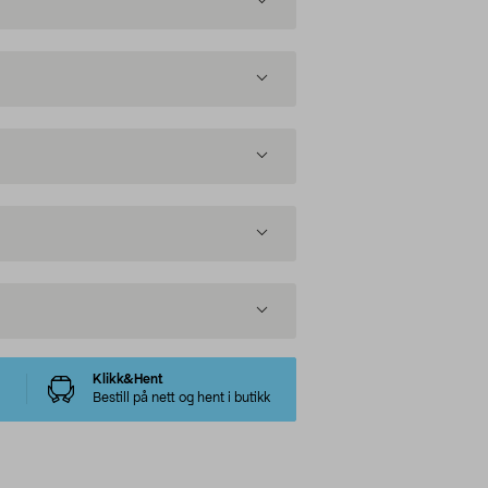
Klikk&Hent
Bestill på nett og hent i butikk