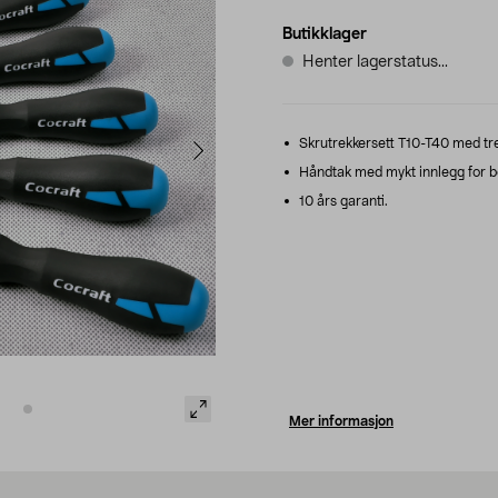
Butikklager
Henter lagerstatus...
Skrutrekkersett T10-T40 med trek
Håndtak med mykt innlegg for be
10 års garanti.
Mer informasjon