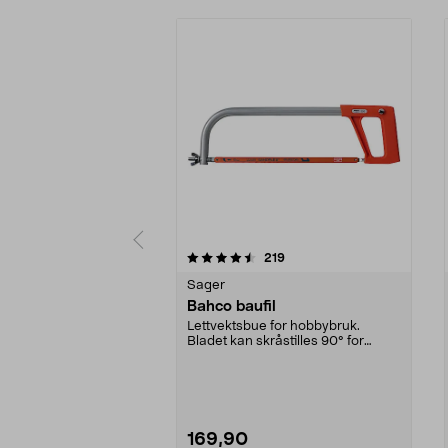
5 av 5 stjerner
4.5 av 5 stjerner
anmeldelser
219
Sager
Bahco baufil
Lettvektsbue for hobbybruk.
Bladet kan skråstilles 90° for
plankapping.
169,90