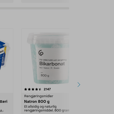
er
4.0av 5 stjerner
anmeldelser
4.5
2147
4
Rengjøringsmidler
Levende lys
tteri
Natron 800 g
Telys steari
prosent ste
Et allsidig og naturlig
rengjøringsmiddel. 800 gram
AA-
100 % stearin