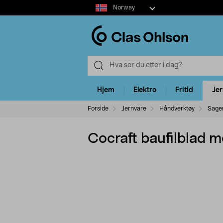
Select
Norway
market
Hjem
Elektro
Fritid
Je
Forside
Jernvare
Håndverktøy
Sage
Cocraft baufilblad m