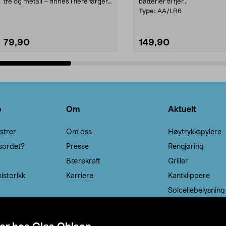
tre og metall – finnes i flere farger.
batterier til fjer...
Kleshe...
Type:
AA/LR6
79,90
149,90
Legg i handlekurv
Legg i handlekurv
o
Om
Aktuelt
strer
Om oss
Høytrykkspylere
sordet?
Presse
Rengjøring
Bærekraft
Griller
istorikk
Karriere
Kantklippere
Solcellebelysning