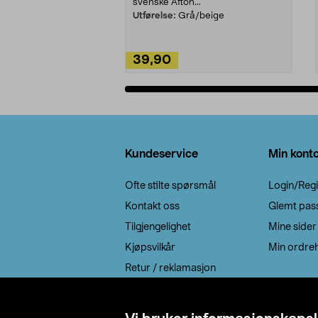
svenske Afton...
Utførelse:
Grå/beige
39,90
Legg i handlekurv
Bunntekst
Kundeservice
Min kont
Ofte stilte spørsmål
Login/Regi
Kontakt oss
Glemt pas
Tilgjengelighet
Mine sider
Kjøpsvilkår
Min ordreh
Retur / reklamasjon
EE-avfall
Cookie policy