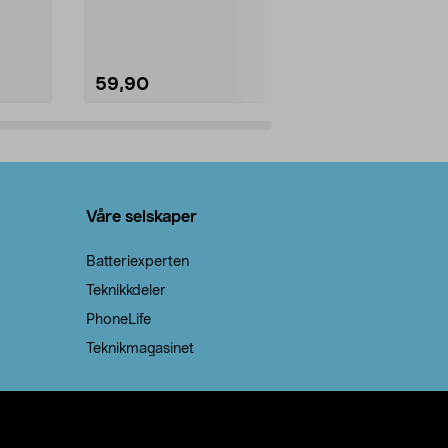
natron – til rengjøring både...
råvarer. Produ
brenner med e
59,90
69,90
Legg i handlekurv
Legg 
Våre selskaper
Batteriexperten
Teknikkdeler
PhoneLife
Teknikmagasinet