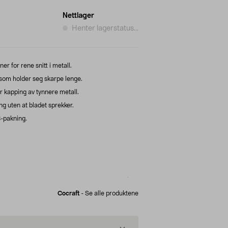
Nettlager
Henter lagerstatus...
r for rene snitt i metall.
t som holder seg skarpe lenge.
r kapping av tynnere metall.
ing uten at bladet sprekker.
-pakning.
Cocraft
-
Se alle produktene