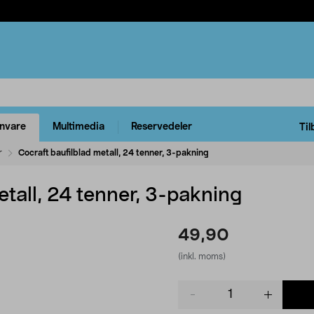
rnvare
Multimedia
Reservedeler
Til
r
Cocraft baufilblad metall, 24 tenner, 3-pakning
etall, 24 tenner, 3-pakning
49,90
(inkl. moms)
Product
quantity