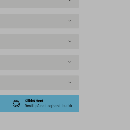
Klikk&Hent
Bestill på nett og hent i butikk