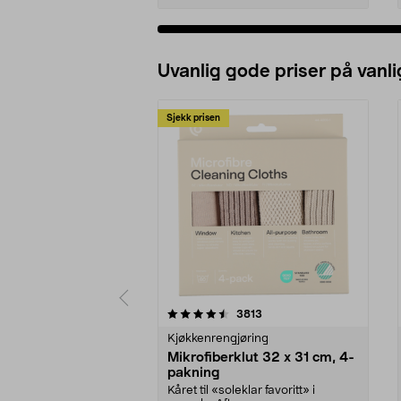
Uvanlig gode priser på vanli
Sjekk prisen
5av 5 stjerner
4.5av 5 stjerner
anmeldelser
3813
Kjøkkenrengjøring
Mikrofiberklut 32 x 31 cm, 4-
pakning
Kåret til «soleklar favoritt» i