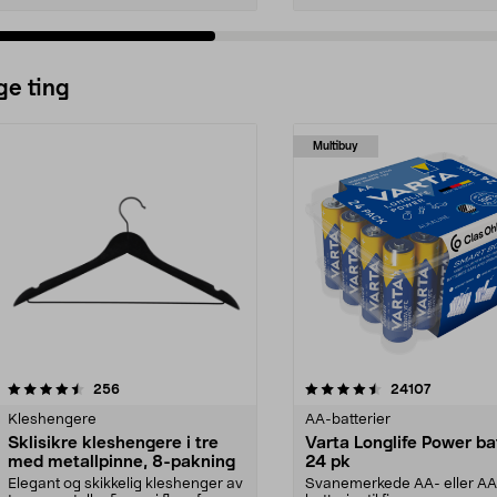
ge ting
Multibuy
4.5av 5 stjerner
anmeldelser
4.5av 5 stjerner
anmeldels
256
24107
Kleshengere
AA-batterier
Sklisikre kleshengere i tre
Varta Longlife Power ba
med metallpinne, 8-pakning
24 pk
Elegant og skikkelig kleshenger av
Svanemerkede AA- eller A