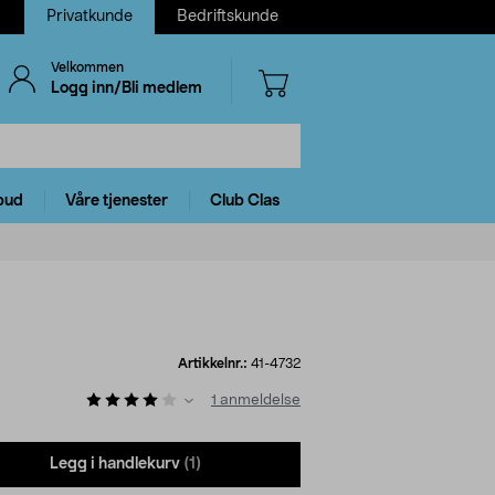
Privatkunde
Bedriftskunde
Velkommen
Logg inn/Bli medlem
bud
Våre tjenester
Club Clas
Artikkelnr.:
41-4732
1
anmeldelse
Legg i handlekurv
(1)