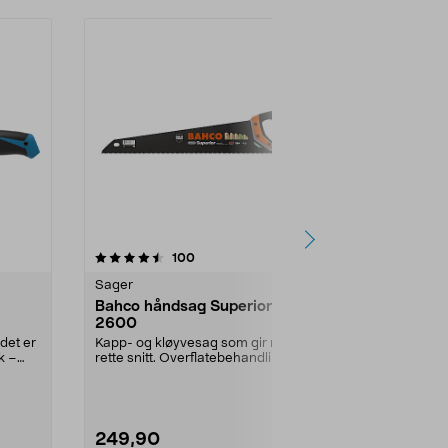
4.5 av 5 stjerner
anmeldelser
4.5
100
7
Sager
Sager
Bahco håndsag Superior
Gyokucho d
2600
Reserveblad t
Gyokucho. Bla
 det er
Kapp- og kløyvesag som gir rene,
fremkant gjør 
k –
rette snitt. Overflatebehandling
som reduserer ...
249,90
149,90