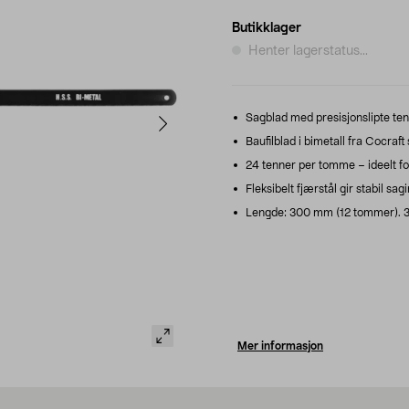
Butikklager
Henter lagerstatus...
Sagblad med presisjonslipte tenne
Baufilblad i bimetall fra Cocraf
24 tenner per tomme – ideelt fo
Fleksibelt fjærstål gir stabil sag
Lengde: 300 mm (12 tommer). 3
Mer informasjon