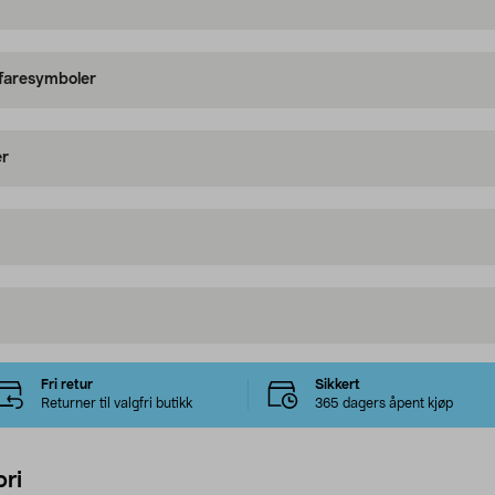
 faresymboler
er
Fri retur
Sikkert
Returner til valgfri butikk
365 dagers åpent kjøp
ri