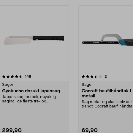
3.5 av 5 stjerner
anmeldelser
4.5 av 5 stjerner
anmeldelser
146
2
Sager
Sager
Gyokucho dozuki japansag
Cocraft baufilhåndtak i
metall
Japans sag for rask, nøyaktig
saging i de fleste tre- og
Sag metall og plast selv der
plastmaterialer. Trekks...
trangt. Cocraft baufilhåndta
liten bøyles...
299,90
69,90