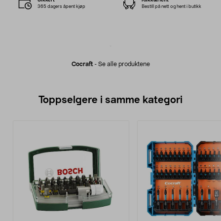
365 dagers åpent kjøp
Bestill på nett og hent i butikk
Cocraft
-
Se alle produktene
Toppselgere i samme kategori