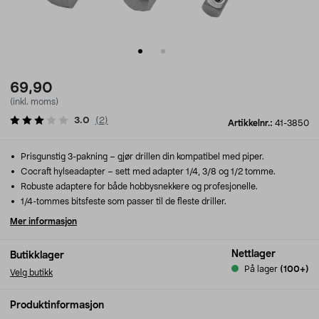
69,90
(inkl. moms)
3.0
(
2
)
Artikkelnr.:
41-3850
Prisgunstig 3-pakning – gjør drillen din kompatibel med piper.
Cocraft hylseadapter – sett med adapter 1/4, 3/8 og 1/2 tomme.
Robuste adaptere for både hobbysnekkere og profesjonelle.
1/4-tommes bitsfeste som passer til de fleste driller.
Mer informasjon
Nettlager
Butikklager
På lager
(100+)
Velg butikk
Produktinformasjon