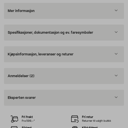
Mer informasjon
Spesifikasjoner, dokumentasjon og ev. faresymboler
Kjøpsinformasjon, leveranser og returer
Anmeldelser
(2)
Eksperten svarer
Fri frakt
Fri retur
Fra 599,–*
Returner til valgfri butikk
Sikkert
Klikk&Hent