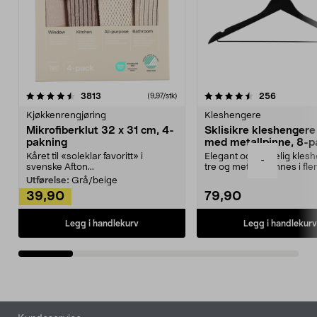
4.5av 5 stjerner
anmeldelser
4.5av 5 stjerner
anmeldels
3813
256
(9,97/stk)
Kjøkkenrengjøring
Kleshengere
Mikrofiberklut 32 x 31 cm, 4-
Sklisikre kleshengere 
pakning
med metallpinne, 8-p
Kåret til «soleklar favoritt» i
Elegant og skikkelig kles
-
svenske Afton...
tre og metall – finnes i fle
Kleshe...
Utførelse:
Grå/beige
39,90
79,90
Legg i handlekurv
Legg i handlekurv
Bunntekst