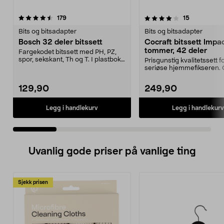
4.0 av 5 stjerner
anmeldelser
4.5 av 5 stjerner
anmeldelse
179
15
Bits og bitsadapter
Bits og bitsadapter
Bosch 32 deler bitssett
Cocraft bitssett Impac
tommer, 42 deler
Fargekodet bitssett med PH, PZ,
spor, sekskant, Th og T. I plastboks
Prisgunstig kvalitetssett f
med beltekl...
seriøse hjemmefikseren. 
bitssett Impac...
129,90
249,90
Legg i handlekurv
Legg i handlekurv
Uvanlig gode priser på vanlige ting
Sjekk prisen