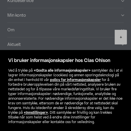
Kundeservice
Min konto
Om
Product
+
quantity
Aktuelt
Våre selskaper
Vi bruker informasjonskapsler hos Clas Ohlson
Ved å trykke på
«Godta alle informasjonskapsler»
samtykker du i at vi
Finn din butikk
lagrer informasjonskapsler (cookies) og annen sporingsteknologi på
din enhet i henhold til vår
policy for informasjonskapsler
for å
forbedre brukeropplevelsen din på vårt nettsted, analysere bruken av
SE
NO
FI
nettstedet og for å tilpasse våre markedsføringstiltak. Vi bruker fire
typer informasjonskapsler: nødvendige, funksjonelle, analytiske og
annonserelaterte. For nødvendige informasjonskapsler er det ikke noe
krav om samtykke, ettersom de er nødvendige for at nettstedet skal
fungere. Hvis du istedenfor ønsker å skreddersy dine valg, kan du
trykke på
«Innstillinger»
. Ditt samtykke er frivillig og kan trekkes
tilbake når som helst ved å endre dine innstillinger for
informasjonskapsler eller kontakte oss for veiledning.
Privacy statement
Medlemsvilkår
Kjøpsvilkår
For bedrifter