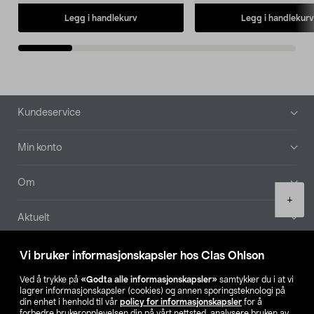
Legg i handlekurv
Legg i handlekurv
Bunntekst
Kundeservice
Min konto
Om
Product
+
quantity
Aktuelt
Våre selskaper
Vi bruker informasjonskapsler hos Clas Ohlson
Ved å trykke på
«Godta alle informasjonskapsler»
samtykker du i at vi
Finn din butikk
lagrer informasjonskapsler (cookies) og annen sporingsteknologi på
din enhet i henhold til vår
policy for informasjonskapsler
for å
forbedre brukeropplevelsen din på vårt nettsted, analysere bruken av