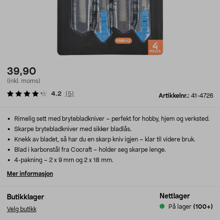
39,90
(inkl. moms)
4.2
(
5
)
Artikkelnr.:
41-4726
Rimelig sett med brytebladkniver – perfekt for hobby, hjem og verksted.
Skarpe brytebladkniver med sikker bladlås.
Knekk av bladet, så har du en skarp kniv igjen – klar til videre bruk.
Blad i karbonstål fra Cocraft – holder seg skarpe lenge.
4-pakning – 2 x 9 mm og 2 x 18 mm.
Mer informasjon
Nettlager
Butikklager
På lager
(100+)
Velg butikk