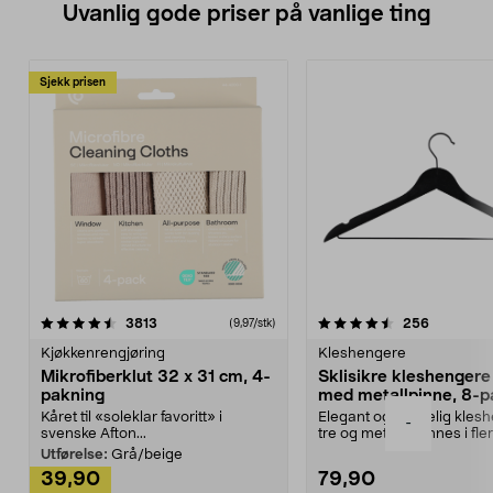
Uvanlig gode priser på vanlige ting
Sjekk prisen
4.5av 5 stjerner
anmeldelser
4.5av 5 stjerner
anmeldels
3813
256
(9,97/stk)
Kjøkkenrengjøring
Kleshengere
Mikrofiberklut 32 x 31 cm, 4-
Sklisikre kleshengere 
pakning
med metallpinne, 8-p
Kåret til «soleklar favoritt» i
Elegant og skikkelig kles
-
svenske Afton...
tre og metall – finnes i fle
Kleshe...
Utførelse:
Grå/beige
39,90
79,90