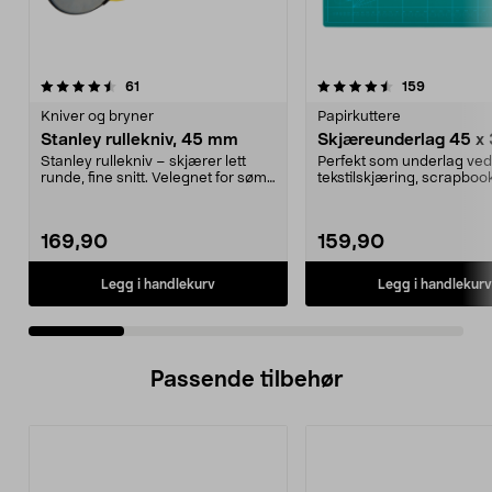
4.5 av 5 stjerner
anmeldelser
4.5 av 5 stjerner
anmeldels
61
159
Kniver og bryner
Papirkuttere
Stanley rullekniv, 45 mm
Skjæreunderlag 45 x
Stanley rullekniv – skjærer lett
Perfekt som underlag ved
runde, fine snitt. Velegnet for søm
tekstilskjæring, scrapbook
og kunsthån...
Verktöy for ...
169,90
159,90
Legg i handlekurv
Legg i handlekurv
Passende tilbehør