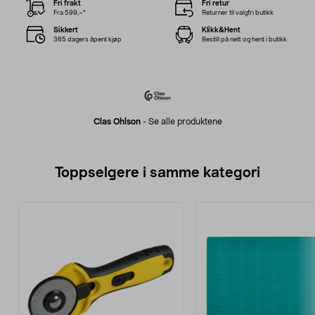
Fri frakt
Fri retur
Fra 599,–*
Returner til valgfri butikk
Sikkert
Klikk&Hent
365 dagers åpent kjøp
Bestill på nett og hent i butikk
Clas Ohlson
-
Se alle produktene
Toppselgere i samme kategori