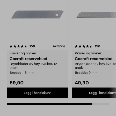
4.5av 5 stjerner
anmeldelser
anmeldels
156
156
(4,99/stk)
Kniver og bryner
Kniver og bryner
Cocraft reserveblad
Cocraft reserveblad
Bryteblader av høy kvalitet. 12-
Bryteblader av høy kvalite
pack.
pack.
Bredde:
18 mm
Bredde:
9 mm
59,90
49,90
Legg i handlekurv
Legg i handlekurv