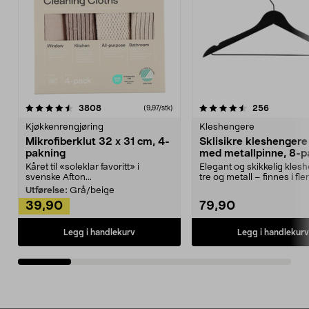
4.5av 5 stjerner
anmeldelser
4.5av 5 stjerner
anmeldels
3808
256
(9,97/stk)
Kjøkkenrengjøring
Kleshengere
Mikrofiberklut 32 x 31 cm, 4-
Sklisikre kleshengere 
pakning
med metallpinne, 8-p
Kåret til «soleklar favoritt» i
Elegant og skikkelig kles
svenske Afton...
tre og metall – finnes i fle
Kleshe...
Utførelse:
Grå/beige
39,90
79,90
Legg i handlekurv
Legg i handlekurv