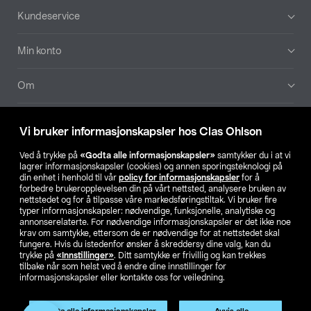
Bunntekst
Kundeservice
Min konto
Om
Aktuelt
Vi bruker informasjonskapsler hos Clas Ohlson
Våre selskaper
Ved å trykke på
«Godta alle informasjonskapsler»
samtykker du i at vi
lagrer informasjonskapsler (cookies) og annen sporingsteknologi på
din enhet i henhold til vår
policy for informasjonskapsler
for å
Finn din butikk
forbedre brukeropplevelsen din på vårt nettsted, analysere bruken av
nettstedet og for å tilpasse våre markedsføringstiltak. Vi bruker fire
typer informasjonskapsler: nødvendige, funksjonelle, analytiske og
annonserelaterte. For nødvendige informasjonskapsler er det ikke noe
SE
NO
FI
krav om samtykke, ettersom de er nødvendige for at nettstedet skal
fungere. Hvis du istedenfor ønsker å skreddersy dine valg, kan du
trykke på
«Innstillinger»
. Ditt samtykke er frivillig og kan trekkes
tilbake når som helst ved å endre dine innstillinger for
informasjonskapsler eller kontakte oss for veiledning.