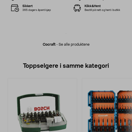
Sikkert
Klikk&Hent
365 dagers åpent kjøp
Bestill på nett og hent i butikk
Cocraft
-
Se alle produktene
Toppselgere i samme kategori