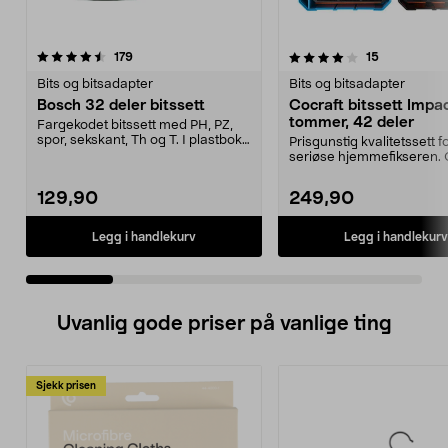
4.0 av 5 stjerner
anmeldelser
4.5 av 5 stjerner
anmeldelse
179
15
Bits og bitsadapter
Bits og bitsadapter
Bosch 32 deler bitssett
Cocraft bitssett Impac
tommer, 42 deler
Fargekodet bitssett med PH, PZ,
spor, sekskant, Th og T. I plastboks
Prisgunstig kvalitetssett f
med beltekl...
seriøse hjemmefikseren. 
bitssett Impac...
129,90
249,90
Legg i handlekurv
Legg i handlekurv
Uvanlig gode priser på vanlige ting
Sjekk prisen