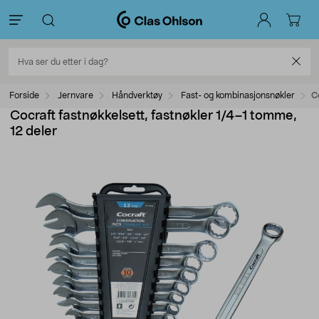
Forside
Jernvare
Håndverktøy
Fast- og kombinasjonsnøkler
C
Cocraft fastnøkkelsett, fastnøkler 1/4–1 tomme,
12 deler