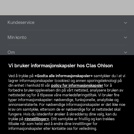
Bunntekst
Kundeservice
Min konto
Om
Vi bruker informasjonskapsler hos Clas Ohlson
Aktuelt
Ved å trykke på
«Godta alle informasjonskapsler»
samtykker du i at vi
lagrer informasjonskapsler (cookies) og annen sporingsteknologi på
Våre selskaper
din enhet i henhold til vår
policy for informasjonskapsler
for å
forbedre brukeropplevelsen din på vårt nettsted, analysere bruken av
nettstedet og for å tilpasse våre markedsføringstiltak. Vi bruker fire
Finn din butikk
typer informasjonskapsler: nødvendige, funksjonelle, analytiske og
annonserelaterte. For nødvendige informasjonskapsler er det ikke noe
krav om samtykke, ettersom de er nødvendige for at nettstedet skal
SE
NO
FI
fungere. Hvis du istedenfor ønsker å skreddersy dine valg, kan du
trykke på
«Innstillinger»
. Ditt samtykke er frivillig og kan trekkes
tilbake når som helst ved å endre dine innstillinger for
informasjonskapsler eller kontakte oss for veiledning.