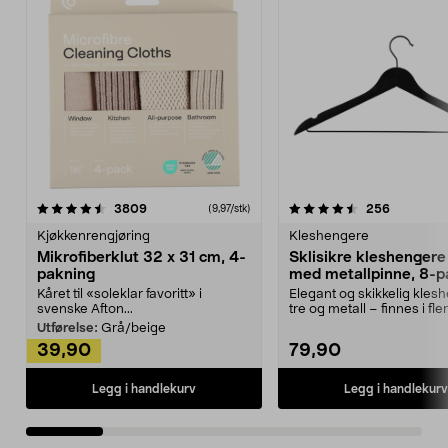
4.5av 5 stjerner
anmeldelser
4.5av 5 stjerner
anmeldels
3809
256
(9,97/stk)
Kjøkkenrengjøring
Kleshengere
Mikrofiberklut 32 x 31 cm, 4-
Sklisikre kleshengere 
pakning
med metallpinne, 8-p
Kåret til «soleklar favoritt» i
Elegant og skikkelig kles
svenske Afton...
tre og metall – finnes i fle
Kleshe...
Utførelse:
Grå/beige
39,90
79,90
Legg i handlekurv
Legg i handlekurv