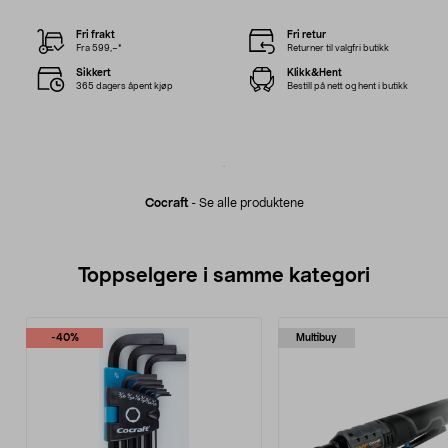
Fri frakt
Fri retur
Fra 599,–*
Returner til valgfri butikk
Sikkert
Klikk&Hent
365 dagers åpent kjøp
Bestill på nett og hent i butikk
Cocraft
-
Se alle produktene
Toppselgere i samme kategori
-40%
Multibuy