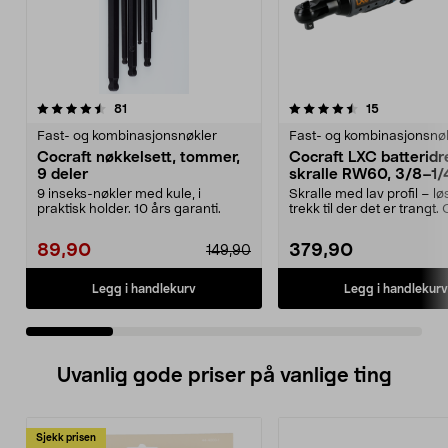
4.5 av 5 stjerner
anmeldelser
4.0 av 5 stjerner
anmeldelse
81
15
Fast- og kombinasjonsnøkler
Fast- og kombinasjonsnø
Cocraft nøkkelsett, tommer,
Cocraft LXC batteridr
9 deler
skralle RW60, 3/8–1/
tommer, 18 V
9 inseks-nøkler med kule, i
Skralle med lav profil – l
praktisk holder. 10 års garanti.
trekk til der det er trangt.
LXC RW60 ...
89,90
379,90
149,90
Legg i handlekurv
Legg i handlekurv
Uvanlig gode priser på vanlige ting
Sjekk prisen