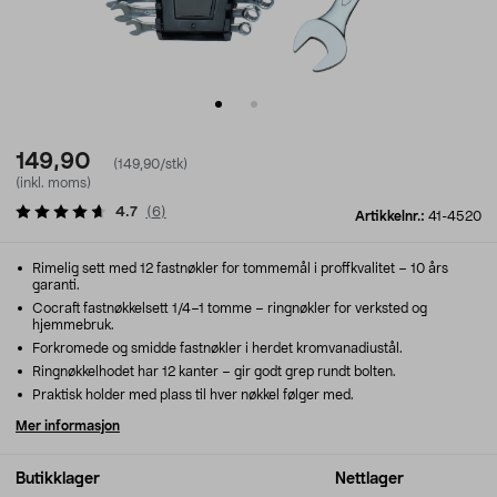
149,90
(149,90/stk)
(inkl. moms)
4.7
(
6
)
Artikkelnr.:
41-4520
Rimelig sett med 12 fastnøkler for tommemål i proffkvalitet – 10 års
garanti.
Cocraft fastnøkkelsett 1/4–1 tomme – ringnøkler for verksted og
hjemmebruk.
Forkromede og smidde fastnøkler i herdet kromvanadiustål.
Ringnøkkelhodet har 12 kanter – gir godt grep rundt bolten.
Praktisk holder med plass til hver nøkkel følger med.
Mer informasjon
Butikklager
Nettlager