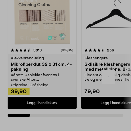
4.5av 5 stjerner
anmeldelser
4.5av 5 stjerner
anmeldels
3813
256
(9,97/stk)
Kjøkkenrengjøring
Kleshengere
Mikrofiberklut 32 x 31 cm, 4-
Sklisikre kleshengere 
pakning
med metallpinne, 8-p
Kåret til «soleklar favoritt» i
Elegant og skikkelig kles
-
svenske Afton...
tre og metall – finnes i fle
Kleshe...
Utførelse:
Grå/beige
39,90
79,90
Legg i handlekurv
Legg i handlekurv