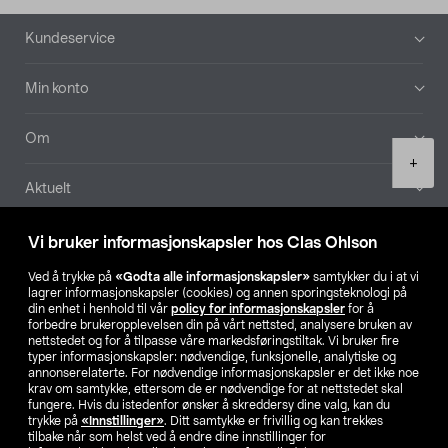
Bunntekst
Kundeservice
Min konto
Om
Product
+
quantity
Aktuelt
Våre selskaper
Vi bruker informasjonskapsler hos Clas Ohlson
Ved å trykke på
«Godta alle informasjonskapsler»
samtykker du i at vi
Finn din butikk
lagrer informasjonskapsler (cookies) og annen sporingsteknologi på
din enhet i henhold til vår
policy for informasjonskapsler
for å
forbedre brukeropplevelsen din på vårt nettsted, analysere bruken av
SE
NO
FI
nettstedet og for å tilpasse våre markedsføringstiltak. Vi bruker fire
typer informasjonskapsler: nødvendige, funksjonelle, analytiske og
annonserelaterte. For nødvendige informasjonskapsler er det ikke noe
krav om samtykke, ettersom de er nødvendige for at nettstedet skal
fungere. Hvis du istedenfor ønsker å skreddersy dine valg, kan du
trykke på
«Innstillinger»
. Ditt samtykke er frivillig og kan trekkes
tilbake når som helst ved å endre dine innstillinger for