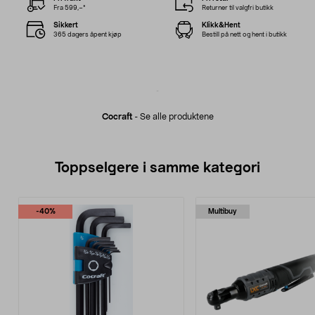
Fra 599,–*
Returner til valgfri butikk
Sikkert
Klikk&Hent
365 dagers åpent kjøp
Bestill på nett og hent i butikk
Cocraft
-
Se alle produktene
Toppselgere i samme kategori
-40%
Multibuy