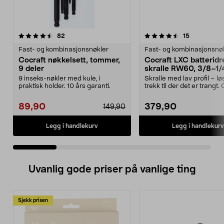
4.5 av 5 stjerner
anmeldelser
4.5 av 5 stjerner
anmeldelse
82
15
Fast- og kombinasjonsnøkler
Fast- og kombinasjonsnø
Cocraft nøkkelsett, tommer,
Cocraft LXC batteridr
9 deler
skralle RW60, 3/8–1/
tommer, 18 V
9 inseks-nøkler med kule, i
Skralle med lav profil – l
praktisk holder. 10 års garanti.
trekk til der det er trangt.
LXC RW60 ...
89,90
379,90
149,90
Legg i handlekurv
Legg i handlekurv
Uvanlig gode priser på vanlige ting
Sjekk prisen