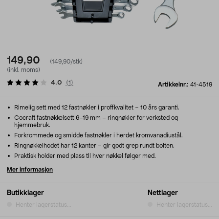
149,90
(149,90/stk)
(inkl. moms)
4.0
(
1
)
Artikkelnr.:
41-4519
Rimelig sett med 12 fastnøkler i proffkvalitet – 10 års garanti.
Cocraft fastnøkkelsett 6–19 mm – ringnøkler for verksted og
hjemmebruk.
Forkrommede og smidde fastnøkler i herdet kromvanadiustål.
Ringnøkkelhodet har 12 kanter – gir godt grep rundt bolten.
Praktisk holder med plass til hver nøkkel følger med.
Mer informasjon
Butikklager
Nettlager
Henter lagerstatus...
Henter lagerstatus...