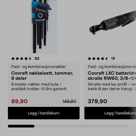
4.5 av 5 stjerner
anmeldelser
4.5 av 5 stjerner
anmeldelse
82
15
Fast- og kombinasjonsnøkler
Fast- og kombinasjonsnø
Cocraft nøkkelsett, tommer,
Cocraft LXC batteridr
9 deler
skralle RW60, 3/8–1/
tommer, 18 V
9 inseks-nøkler med kule, i
Skralle med lav profil – l
praktisk holder. 10 års garanti.
trekk til der det er trangt.
LXC RW60 ...
89,90
379,90
149,90
Legg i handlekurv
Legg i handlekurv