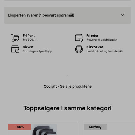
Eksperten svarer
(1 besvart spørsmål)
Fri frakt
Fri retur
Fra 599,–*
Returner til valgfri butikk
Sikkert
Klikk&Hent
365 dagers åpent kjøp
Bestill på nett og hent i butikk
Cocraft
-
Se alle produktene
Toppselgere i samme kategori
-40%
Multibuy