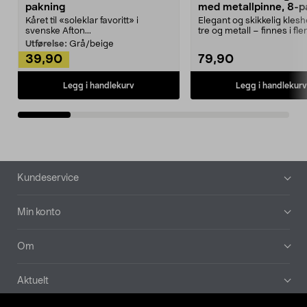
pakning
med metallpinne, 8-p
Kåret til «soleklar favoritt» i
Elegant og skikkelig kles
svenske Afton...
tre og metall – finnes i fle
Kleshe...
Utførelse:
Grå/beige
39,90
79,90
Legg i handlekurv
Legg i handlekurv
Bunntekst
Kundeservice
Min konto
Om
Aktuelt