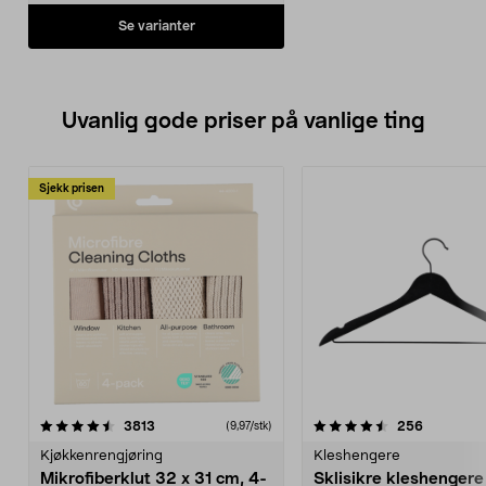
Se varianter
Uvanlig gode priser på vanlige ting
Sjekk prisen
4.5av 5 stjerner
anmeldelser
4.5av 5 stjerner
anmeldels
3813
256
(9,97/stk)
Kjøkkenrengjøring
Kleshengere
Mikrofiberklut 32 x 31 cm, 4-
Sklisikre kleshengere 