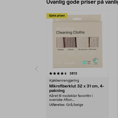
Uvanlig gode priser på vanli
Sjekk prisen
5av 5 stjerner
4.5av 5 stjerner
anmeldelser
3813
Kjøkkenrengjøring
Mikrofiberklut 32 x 31 cm, 4-
pakning
Kåret til «soleklar favoritt» i
svenske Afton...
Utførelse:
Grå/beige