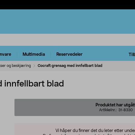
rnvare
Multimedia
Reservedeler
Til
ser og beskjæring
Cocraft grensag med innfellbart blad
innfellbart blad
Produktet har utgåt
Artikkelnr.:
31-8330
Vi håper du finner det du leter etter und