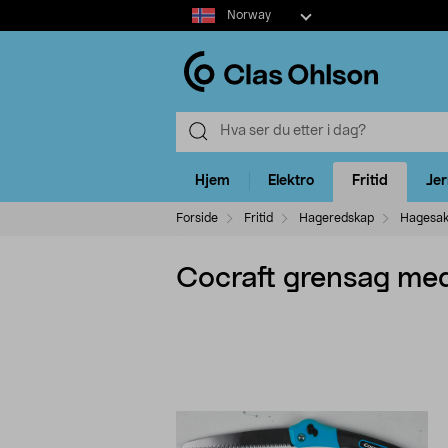
Select
Norway
market
Hjem
Elektro
Fritid
Je
Forside
Fritid
Hageredskap
Hagesak
Cocraft grensag med 