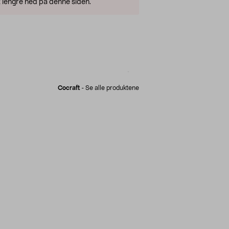
 lengre ned på denne siden.
Cocraft
-
Se alle produktene