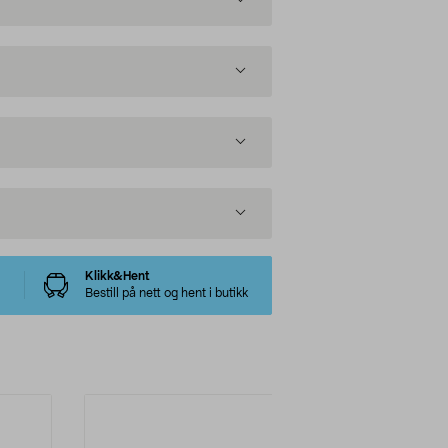
Klikk&Hent
Bestill på nett og hent i butikk