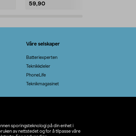
59,90
69,90
Legg i handlekurv
Legg 
Våre selskaper
Batteriexperten
Teknikkdeler
PhoneLife
Teknikmagasinet
annen sporingsteknologi på din enhet i
ruken av nettstedet og for å tilpasse våre