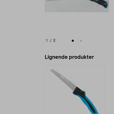
1
/
2
Lignende produkter