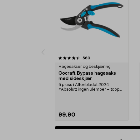
5 av 5 stjerner
4.5 av 5 stjerner
anmeldelser
560
Hagesakser og beskjæring
Cocraft Bypass hagesaks
med sideskjær
5 pluss i Aftonbladet 2024
«Absolutt ingen ulemper – topp
produkt!». Stell bloms...
99,90