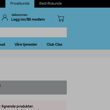
Privatkunde
Bedriftskunde
Velkommen
Logg inn/Bli medlem
bud
Våre tjenester
Club Clas
t
er
lignende produkter.