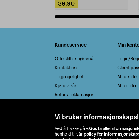
39,90
Legg i handlekurv
Bunntekst
Kundeservice
Min kont
Ofte stilte spørsmål
Login/Regi
Kontakt oss
Glemt pas
Tilgjengelighet
Mine sider
Kjøpsvilkår
Min ordreh
Retur / reklamasjon
EE-avfall
Cookie policy
Vi bruker informasjonskapsl
Leveringsalternativ
Ved å trykke på
«Godta alle informasjons
henhold til vår
policy for informasjonskap