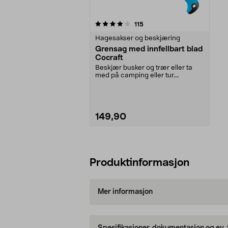
0av 5 stjerner
anmeldelser
115
Hagesakser og beskjæring
Grensag med innfellbart blad
Cocraft
Beskjær busker og trær eller ta
med på camping eller tur.
Grensag med innfellbar...
149,90
Legg i handlekurv
Produktinformasjon
Mer informasjon