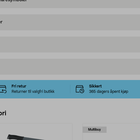
 faresymboler
er
Fri retur
Sikkert
Returner til valgfri butikk
365 dagers åpent kjøp
ri
Multibuy