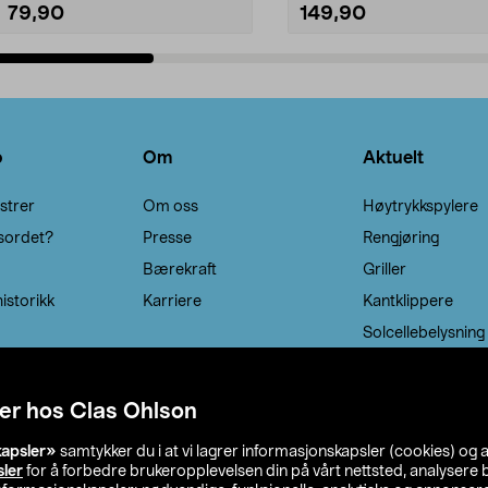
79,90
149,90
Legg i handlekurv
Legg i handlekurv
o
Om
Aktuelt
strer
Om oss
Høytrykkspylere
sordet?
Presse
Rengjøring
Bærekraft
Griller
istorikk
Karriere
Kantklippere
Solcellebelysning
er hos Clas Ohlson
kapsler»
samtykker du i at vi lagrer informasjonskapsler (cookies) og 
sler
for å forbedre brukeropplevelsen din på vårt nettsted, analysere b