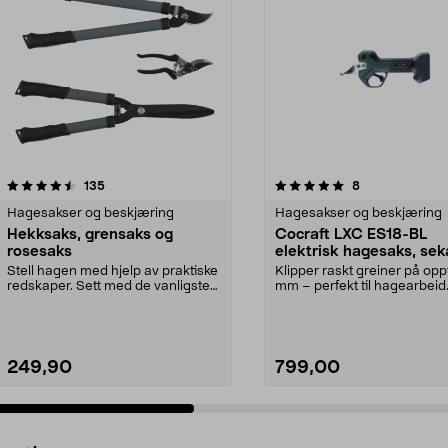
5.0 av 5 stjerner
anmeldelser
5.0 av 5 stjerner
anmeldelser
135
8
Hagesakser og beskjæring
Hagesakser og beskjæring
Hekksaks, grensaks og
Cocraft LXC ES18-BL
rosesaks
elektrisk hagesaks, sek
18 V
Stell hagen med hjelp av praktiske
Klipper raskt greiner på oppt
redskaper. Sett med de vanligste
mm – perfekt til hagearbeid
verktøyene d...
Cocraft LXC ES18...
249,90
799,00