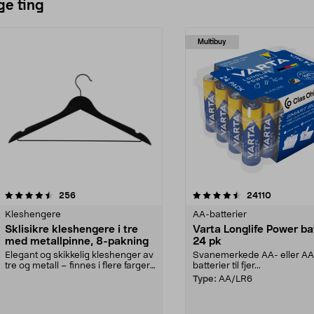
ge ting
Multibuy
4.5av 5 stjerner
anmeldelser
4.5av 5 stjerner
anmeldels
256
24110
Kleshengere
AA-batterier
Sklisikre kleshengere i tre
Varta Longlife Power ba
med metallpinne, 8-pakning
24 pk
Elegant og skikkelig kleshenger av
Svanemerkede AA- eller A
tre og metall – finnes i flere farger.
batterier til fjer...
Kleshe...
Type:
AA/LR6