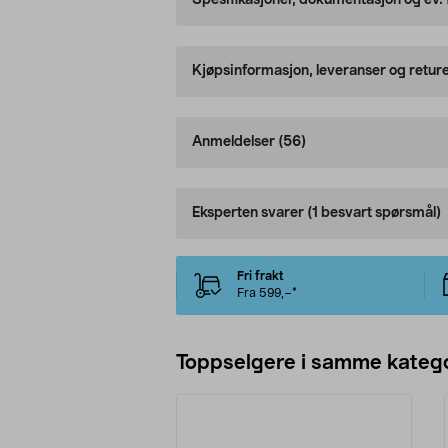
Spesifikasjoner, dokumentasjon og ev.
Kjøpsinformasjon, leveranser og retur
Anmeldelser
(56)
Eksperten svarer
(1 besvart spørsmål)
Fri frakt
Fra 599,–*
Toppselgere i samme katego