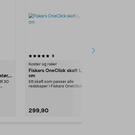
4.5 av 5 stjerner
anmeldelser
4.0
9
1
Koster og raker
Hagesakser o
Fiskars OneClick skaft L, 161
Fiskars Po
atør,
cm
universalsa
il 30
Ett skaft som passer alle
Lang grensak
.
redskaper i Fiskars OneClick-
– rekkevidde p
system. Fiskars OneClick-...
Fiskars Power
299,90
999,00