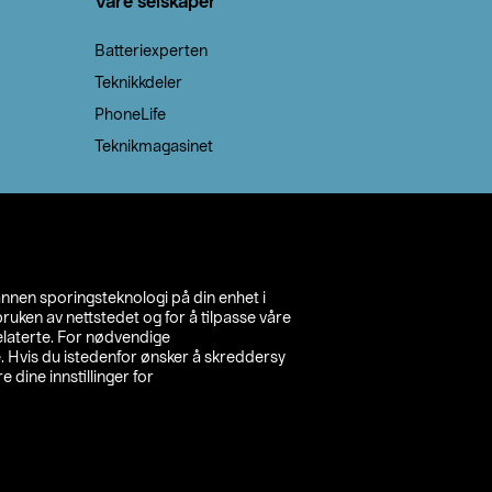
Våre selskaper
Batteriexperten
Teknikkdeler
PhoneLife
Teknikmagasinet
annen sporingsteknologi på din enhet i
ruken av nettstedet og for å tilpasse våre
relaterte. For nødvendige
. Hvis du istedenfor ønsker å skreddersy
e dine innstillinger for
inn din butikk