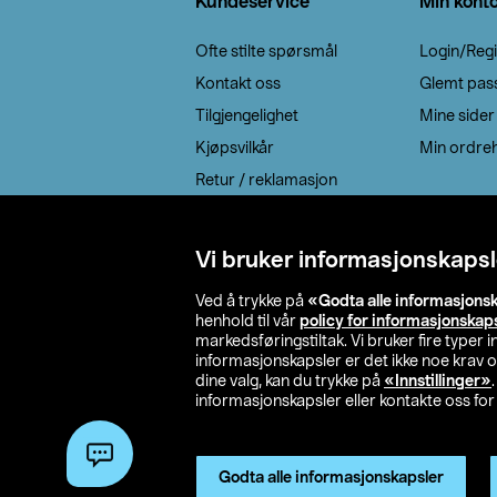
Kundeservice
Min kont
Ofte stilte spørsmål
Login/Regi
Kontakt oss
Glemt pas
Tilgjengelighet
Mine sider
Kjøpsvilkår
Min ordreh
Retur / reklamasjon
EE-avfall
Cookie policy
Vi bruker informasjonskapsl
Leveringsalternativ
Ved å trykke på
«Godta alle informasjons
henhold til vår
policy for informasjonskap
markedsføringstiltak. Vi bruker fire typer
informasjonskapsler er det ikke noe krav 
dine valg, kan du trykke på
«Innstillinger»
informasjonskapsler eller kontakte oss for 
© 2026 Clas Oh
Godta alle informasjonskapsler