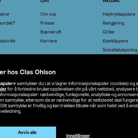
o
Om
Aktuelt
strer
Om oss
Høytrykkspylere
sordet?
Presse
Rengjøring
Bærekraft
Griller
istorikk
Karriere
Kantklippere
Solcellebelysning
er hos Clas Ohlson
kapsler»
samtykker du i at vi lagrer informasjonskapsler (cookies) og 
sler
for å forbedre brukeropplevelsen din på vårt nettsted, analysere b
 informasjonskapsler: nødvendige, funksjonelle, analytiske og annonse
om samtykke, ettersom de er nødvendige for at nettstedet skal fungere
. Ditt samtykke er frivillig og kan trekkes tilbake når som helst ved å endr
veiledning.
lson
Privacy statement
Medlemsvilkår
Kjøpsvilkår
F
Endre til priser ekskl. moms
Avvis alle
Innstillinger