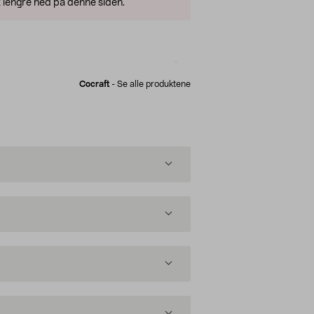
 lengre ned på denne siden.
Cocraft
-
Se alle produktene