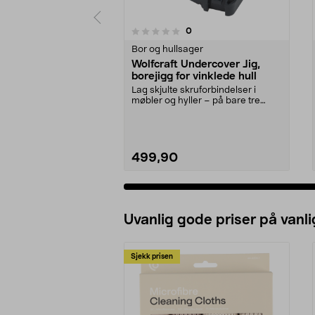
4.0 av 5 stjerner
anmeldelser
0
0 av 5 stjerner
Bor og hullsager
Wolfcraft Undercover Jig,
borejigg for vinklede hull
Lag skjulte skruforbindelser i
møbler og hyller – på bare tre
trinn. Wolfcraft U...
499,90
Uvanlig gode priser på vanli
Sjekk prisen