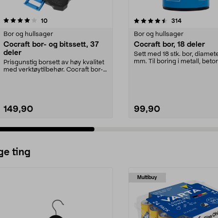
4.5 av 5 stjerner
anmeldelser
anmeldelser
10
314
0.0 av 5 stjerner
Bor og hullsager
Bor og hullsager
Cocraft bor- og bitssett, 37
Cocraft bor, 18 deler
deler
Sett med 18 stk. bor, diamet
mm. Til boring i metall, bet
Prisgunstig borsett av høy kvalitet
tre. Gjør...
med verktøytilbehør. Cocraft bor-
og bitsset...
149,90
99,90
ge ting
Multibuy