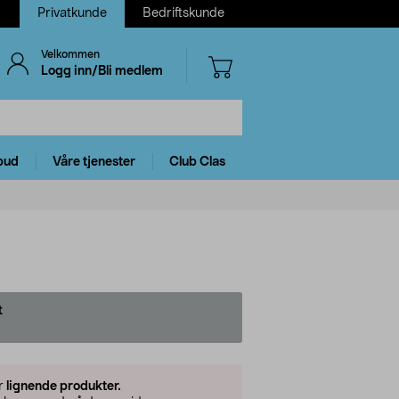
Privatkunde
Bedriftskunde
Velkommen
Logg inn/Bli medlem
bud
Våre tjenester
Club Clas
t
er
lignende produkter.