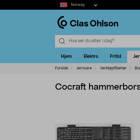
Select
Norway
market
Hjem
Elektro
Fritid
Je
Forside
Jernvare
Verktøytilbehør
Bo
Cocraft hammerbors