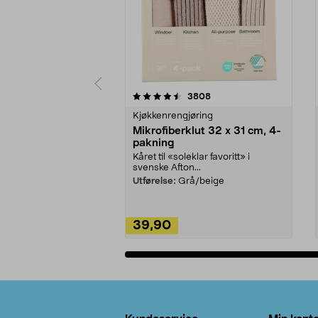
5av 5 stjerner
4.5av 5 stjerner
anmeldelser
3808
Kjøkkenrengjøring
Mikrofiberklut 32 x 31 cm, 4-
pakning
Kåret til «soleklar favoritt» i
svenske Afton...
Utførelse:
Grå/beige
39,90
Legg i handlekurv
Bunntekst