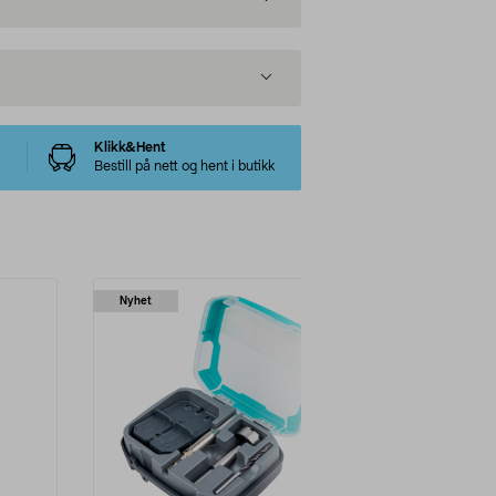
Klikk&Hent
Bestill på nett og hent i butikk
Nyhet