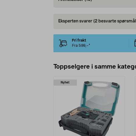
Eksperten svarer
(2 besvarte spørsmål
Fri frakt
Fra 599,–*
Toppselgere i samme katego
Nyhet