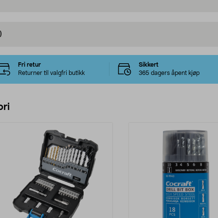
)
Fri retur
Sikkert
Returner til valgfri butikk
365 dagers åpent kjøp
ri