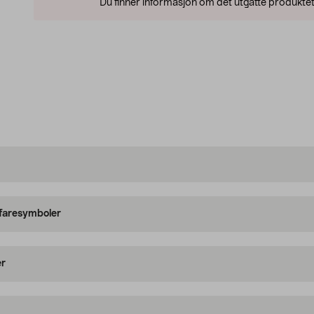
Du finner informasjon om det utgåtte produktet
 faresymboler
er