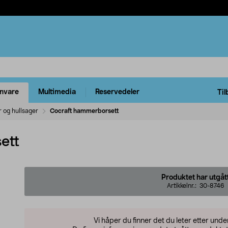
rnvare
Multimedia
Reservedeler
Til
r og hullsager
Cocraft hammerborsett
ett
Produktet har utgåt
Artikkelnr.:
30-8746
Vi håper du finner det du leter etter und