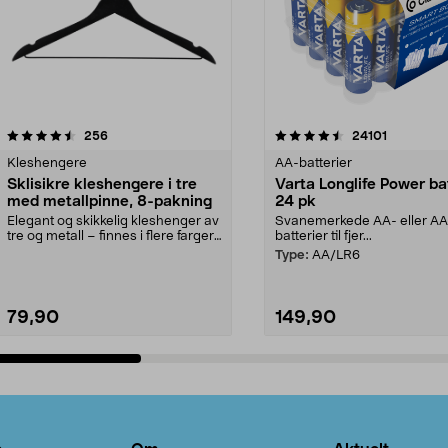
4.5av 5 stjerner
anmeldelser
4.5av 5 stjerner
anmeldels
256
24101
Kleshengere
AA-batterier
Sklisikre kleshengere i tre
Varta Longlife Power ba
med metallpinne, 8-pakning
24 pk
Elegant og skikkelig kleshenger av
Svanemerkede AA- eller A
tre og metall – finnes i flere farger.
batterier til fjer...
Kleshe...
Type:
AA/LR6
79,90
149,90
Legg i handlekurv
Legg i handlekurv