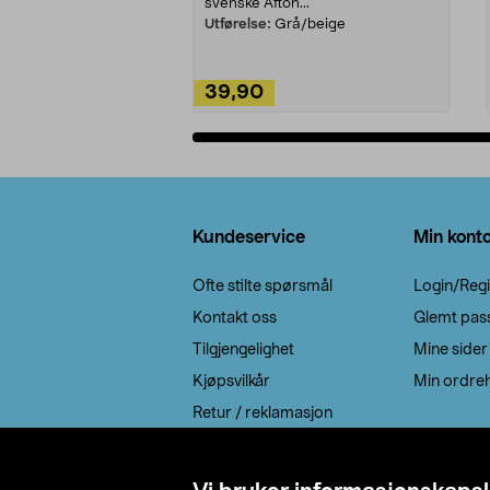
svenske Afton...
Utførelse:
Grå/beige
39,90
Legg i handlekurv
Bunntekst
Kundeservice
Min kont
Ofte stilte spørsmål
Login/Regi
Kontakt oss
Glemt pas
Tilgjengelighet
Mine sider
Kjøpsvilkår
Min ordreh
Retur / reklamasjon
EE-avfall
Cookie policy