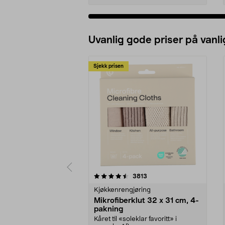
Uvanlig gode priser på vanli
Sjekk prisen
5av 5 stjerner
4.5av 5 stjerner
anmeldelser
3813
Kjøkkenrengjøring
Mikrofiberklut 32 x 31 cm, 4-
pakning
Kåret til «soleklar favoritt» i