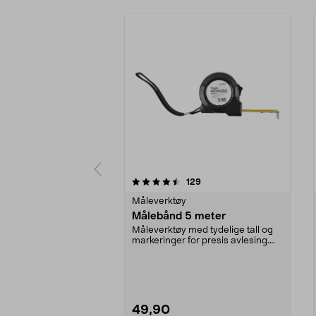
5 av 5 stjerner
4.5 av 5 stjerner
anmeldelser
129
Måleverktøy
Målebånd 5 meter
Måleverktøy med tydelige tall og
markeringer for presis avlesing.
Stabilt målebå...
49,90