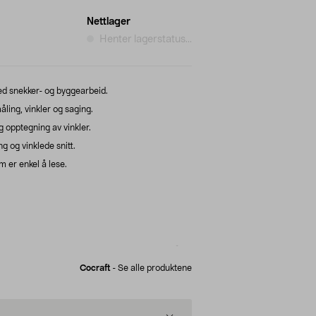
Nettlager
Henter lagerstatus...
ed snekker- og byggearbeid.
åling, vinkler og saging.
g opptegning av vinkler.
 og vinklede snitt.
 er enkel å lese.
Cocraft
-
Se alle produktene