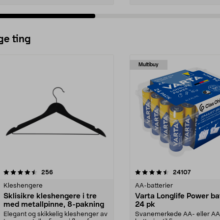
ge ting
Multibuy
4.5av 5 stjerner
anmeldelser
4.5av 5 stjerner
anmeldels
256
24107
Kleshengere
AA-batterier
Sklisikre kleshengere i tre
Varta Longlife Power ba
med metallpinne, 8-pakning
24 pk
Elegant og skikkelig kleshenger av
Svanemerkede AA- eller A