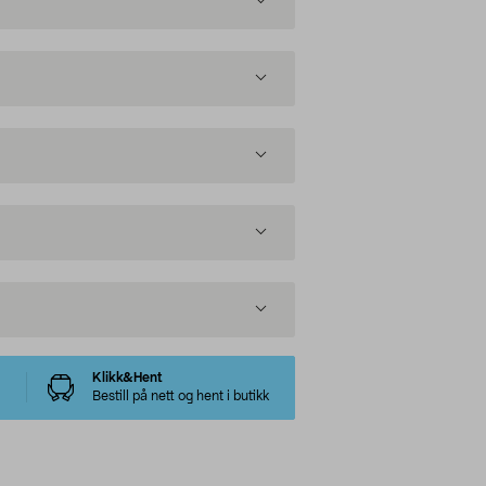
Klikk&Hent
Bestill på nett og hent i butikk