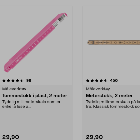
4.5 av 5 stjerner
anmeldelser
4.5 av 5 stjerner
anmeldelser
96
450
Måleverktøy
Måleverktøy
Tommestokk i plast, 2 meter
Meterstokk, 2 meter
Tydelig millimeterskala som er
Tydelig millimeterskala på l
enkel å lese a...
tre. Klassisk tommestokk s
passer i spesial...
29,90
29,90