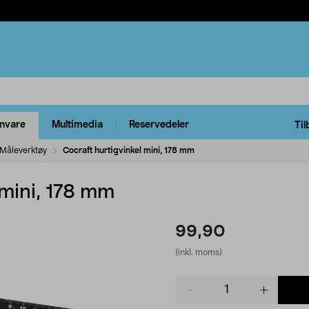
rnvare
Multimedia
Reservedeler
Til
Måleverktøy
Cocraft hurtigvinkel mini, 178 mm
 mini, 178 mm
99,90
(inkl. moms)
Product
quantity