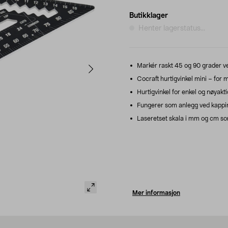
Butikklager
Henter lagerstatus...
Markér raskt 45 og 90 grader v
Cocraft hurtigvinkel mini – for m
Hurtigvinkel for enkel og nøyakti
Fungerer som anlegg ved kapping
Laseretset skala i mm og cm som
Mer informasjon