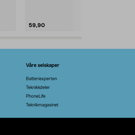
natron – til rengjøring både...
råvarer. Produ
brenner med e
59,90
69,90
Legg i handlekurv
Legg 
Våre selskaper
Batteriexperten
Teknikkdeler
PhoneLife
Teknikmagasinet