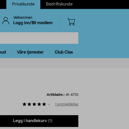
Privatkunde
Bedriftskunde
Velkommen
Logg inn/Bli medlem
bud
Våre tjenester
Club Clas
Artikkelnr.:
41-4710
1
anmeldelse
Legg i handlekurv
(1)