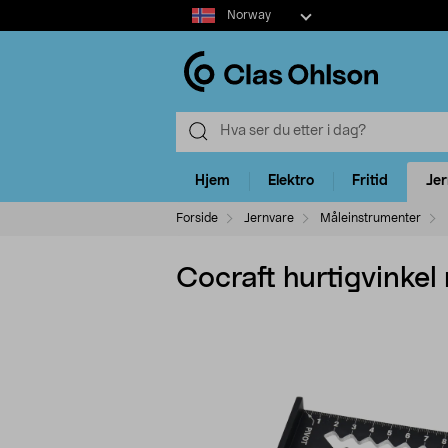
Select
Norway
market
Hjem
Elektro
Fritid
Je
Forside
Jernvare
Måleinstrumenter
Cocraft hurtigvinkel