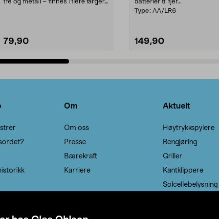
tre og metall – finnes i flere farger.
batterier til fjer...
Kleshe...
Type:
AA/LR6
79,90
149,90
Legg i handlekurv
Legg i handlekurv
o
Om
Aktuelt
strer
Om oss
Høytrykkspylere
sordet?
Presse
Rengjøring
Bærekraft
Griller
istorikk
Karriere
Kantklippere
Solcellebelysning