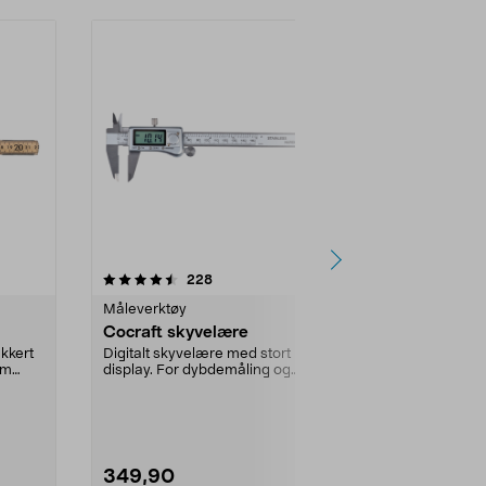
4.5 av 5 stjerner
anmeldelser
4.5
228
8
Måleverktøy
Måleverktøy
Cocraft skyvelære
Cocraft stål
akkert
Digitalt skyvelære med stort
Rustfritt stål
om
display. For dybdemåling og
ikke-reflekte
inn-/utvendig måling.
Tabeller på ...
349,90
49,90