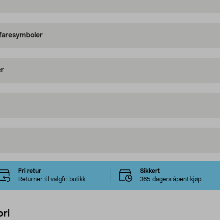
 faresymboler
er
Fri retur
Sikkert
Returner til valgfri butikk
365 dagers åpent kjøp
ri