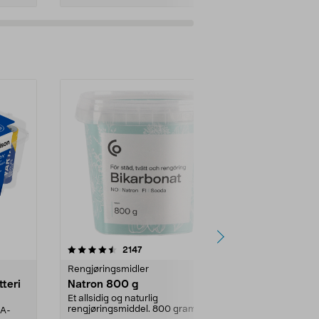
er
4.0av 5 stjerner
anmeldelser
4.5
2147
4
Rengjøringsmidler
Levende lys
tteri
Natron 800 g
Telys steari
prosent ste
Et allsidig og naturlig
rengjøringsmiddel. 800 gram
AA-
100 % stearin