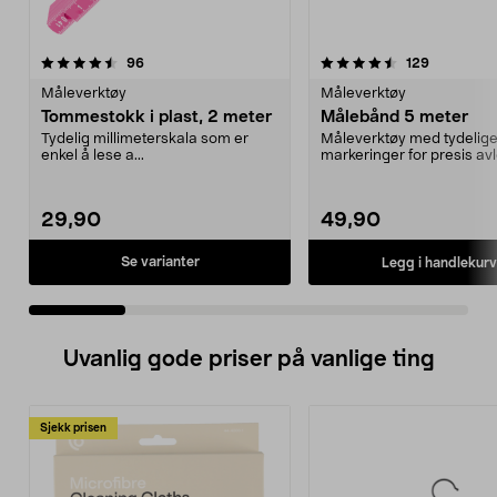
4.5 av 5 stjerner
anmeldelser
4.5 av 5 stjerner
anmeldels
96
129
Måleverktøy
Måleverktøy
Tommestokk i plast, 2 meter
Målebånd 5 meter
Tydelig millimeterskala som er
Måleverktøy med tydelige 
enkel å lese a...
markeringer for presis avl
Stabilt målebå...
29,90
49,90
Se varianter
Legg i handlekurv
Uvanlig gode priser på vanlige ting
Sjekk prisen