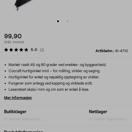
99,90
(inkl. moms)
5.0
(
1
)
Artikkelnr.:
41-4710
Markér raskt 45 og 90 grader ved snekker- og byggearbeid.
Cocraft hurtigvinkel mini – for måling, vinkler og saging.
Hurtigvinkel for enkel og nøyaktig opptegning av vinkler.
Fungerer som anlegg ved kapping og vinklede snitt.
Laseretset skala i mm og cm som er enkel å lese.
Mer informasjon
Butikklager
Nettlager
Henter lagerstatus...
Henter lagerstatus...