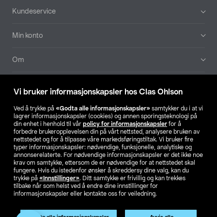
Bunntekst
Kundeservice
Min konto
Om
Aktuelt
Vi bruker informasjonskapsler hos Clas Ohlson
Våre selskaper
Ved å trykke på
«Godta alle informasjonskapsler»
samtykker du i at vi
lagrer informasjonskapsler (cookies) og annen sporingsteknologi på
din enhet i henhold til vår
policy for informasjonskapsler
for å
Finn din butikk
forbedre brukeropplevelsen din på vårt nettsted, analysere bruken av
nettstedet og for å tilpasse våre markedsføringstiltak. Vi bruker fire
typer informasjonskapsler: nødvendige, funksjonelle, analytiske og
annonserelaterte. For nødvendige informasjonskapsler er det ikke noe
SE
NO
FI
krav om samtykke, ettersom de er nødvendige for at nettstedet skal
fungere. Hvis du istedenfor ønsker å skreddersy dine valg, kan du
trykke på
«Innstillinger»
. Ditt samtykke er frivillig og kan trekkes
tilbake når som helst ved å endre dine innstillinger for
informasjonskapsler eller kontakte oss for veiledning.