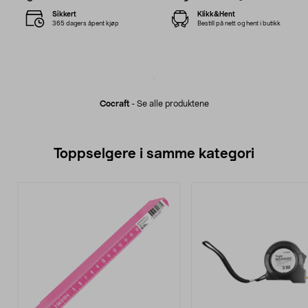
Sikkert
Klikk&Hent
365 dagers åpent kjøp
Bestill på nett og hent i butikk
Cocraft
-
Se alle produktene
Toppselgere i samme kategori