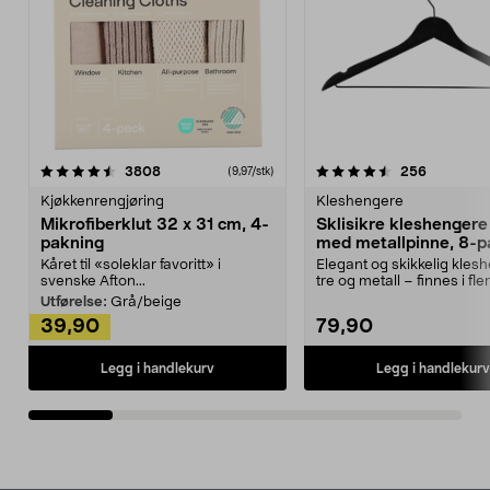
4.5av 5 stjerner
anmeldelser
4.5av 5 stjerner
anmeldels
3808
256
(9,97/stk)
Kjøkkenrengjøring
Kleshengere
Mikrofiberklut 32 x 31 cm, 4-
Sklisikre kleshengere 
pakning
med metallpinne, 8-p
Kåret til «soleklar favoritt» i
Elegant og skikkelig kles
svenske Afton...
tre og metall – finnes i fle
Kleshe...
Utførelse:
Grå/beige
39,90
79,90
Legg i handlekurv
Legg i handlekurv