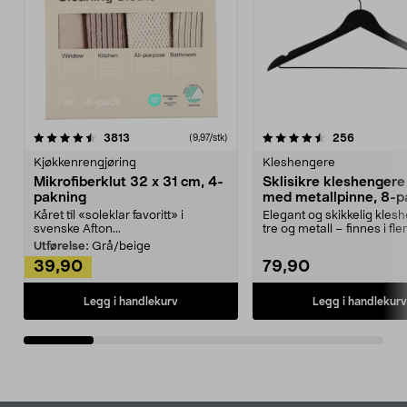
4.5av 5 stjerner
anmeldelser
4.5av 5 stjerner
anmeldels
3813
256
(9,97/stk)
Kjøkkenrengjøring
Kleshengere
Mikrofiberklut 32 x 31 cm, 4-
Sklisikre kleshengere 
pakning
med metallpinne, 8-p
Kåret til «soleklar favoritt» i
Elegant og skikkelig kles
svenske Afton...
tre og metall – finnes i fle
Kleshe...
Utførelse:
Grå/beige
39,90
79,90
Legg i handlekurv
Legg i handlekurv