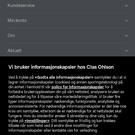
Bunntekst
Kundeservice
Min konto
Om
Aktuelt
Våre selskaper
Vi bruker informasjonskapsler hos Clas Ohlson
Ved å trykke på
«Godta alle informasjonskapsler»
samtykker du i at vi
Finn din butikk
lagrer informasjonskapsler (cookies) og annen sporingsteknologi på
din enhet i henhold til vår
policy for informasjonskapsler
for å
forbedre brukeropplevelsen din på vårt nettsted, analysere bruken av
SE
NO
FI
nettstedet og for å tilpasse våre markedsføringstiltak. Vi bruker fire
typer informasjonskapsler: nødvendige, funksjonelle, analytiske og
annonserelaterte. For nødvendige informasjonskapsler er det ikke noe
krav om samtykke, ettersom de er nødvendige for at nettstedet skal
fungere. Hvis du istedenfor ønsker å skreddersy dine valg, kan du
trykke på
«Innstillinger»
. Ditt samtykke er frivillig og kan trekkes
tilbake når som helst ved å endre dine innstillinger for
informasjonskapsler eller kontakte oss for veiledning.
Privacy statement
Medlemsvilkår
Kjøpsvilkår
For bedrifter