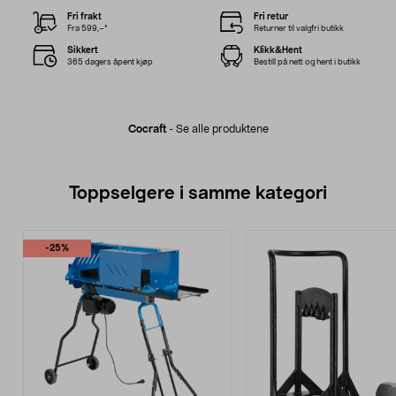
Fri frakt
Fri retur
Fra 599,–*
Returner til valgfri butikk
Sikkert
Klikk&Hent
365 dagers åpent kjøp
Bestill på nett og hent i butikk
Cocraft
-
Se alle produktene
Toppselgere i samme kategori
-25%