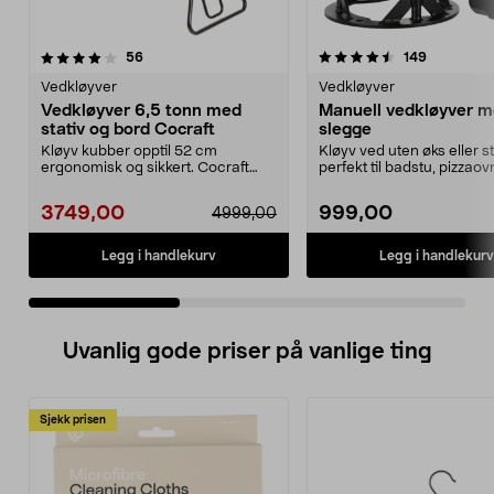
4.5 av 5 stjerner
anmeldelser
3.0 av 5 stjerner
anmeldels
56
149
Vedkløyver
Vedkløyver
Vedkløyver 6,5 tonn med
Manuell vedkløyver 
stativ og bord Cocraft
slegge
Kløyv kubber opptil 52 cm
Kløyv ved uten øks eller 
ergonomisk og sikkert. Cocraft
perfekt til badstu, pizzaov
vedkløyver 6,5 tonn – m...
vedkomfyr, m.m. M...
3749,00
999,00
4999,00
Legg i handlekurv
Legg i handlekurv
Uvanlig gode priser på vanlige ting
Sjekk prisen