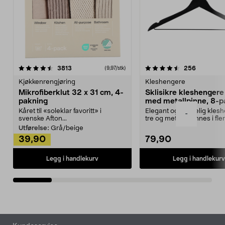
4.5av 5 stjerner
anmeldelser
4.5av 5 stjerner
anmeldels
3813
256
(9,97/stk)
Kjøkkenrengjøring
Kleshengere
Mikrofiberklut 32 x 31 cm, 4-
Sklisikre kleshengere 
pakning
med metallpinne, 8-p
Kåret til «soleklar favoritt» i
Elegant og skikkelig kles
-
svenske Afton...
tre og metall – finnes i fle
Kleshe...
Utførelse:
Grå/beige
39,90
79,90
Legg i handlekurv
Legg i handlekurv
Bunntekst