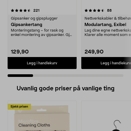
4.5 av 5 stjerner
anmeldelser
4.5 av 5 stjerner
anmeldelse
221
88
Gipsanker og gipsplugger
Nettverkskabler & tilbehø
Gipsankertang
Modulartang, Exibel
Monteringstang – for rask og
Lag dine egne nettverkska
enkel montering av gipsanker. Gjør
Klarer alle moment som e
at ankeret ekspa...
nødvendig for å montere..
129,90
249,90
Legg i handlekurv
Legg i handlekurv
Uvanlig gode priser på vanlige ting
Sjekk prisen