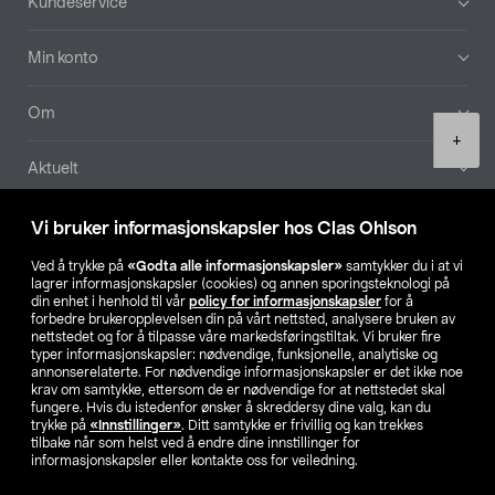
Kundeservice
Min konto
Om
Product
+
quantity
Aktuelt
Våre selskaper
Vi bruker informasjonskapsler hos Clas Ohlson
Ved å trykke på
«Godta alle informasjonskapsler»
samtykker du i at vi
Finn din butikk
lagrer informasjonskapsler (cookies) og annen sporingsteknologi på
din enhet i henhold til vår
policy for informasjonskapsler
for å
forbedre brukeropplevelsen din på vårt nettsted, analysere bruken av
SE
NO
FI
nettstedet og for å tilpasse våre markedsføringstiltak. Vi bruker fire
typer informasjonskapsler: nødvendige, funksjonelle, analytiske og
annonserelaterte. For nødvendige informasjonskapsler er det ikke noe
krav om samtykke, ettersom de er nødvendige for at nettstedet skal
fungere. Hvis du istedenfor ønsker å skreddersy dine valg, kan du
trykke på
«Innstillinger»
. Ditt samtykke er frivillig og kan trekkes
tilbake når som helst ved å endre dine innstillinger for
informasjonskapsler eller kontakte oss for veiledning.
Privacy statement
Medlemsvilkår
Kjøpsvilkår
For bedrifter