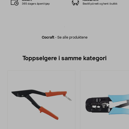
365 dagers åpent kjøp
Bestill på nett og hent i butikk
Cocraft
-
Se alle produktene
Toppselgere i samme kategori