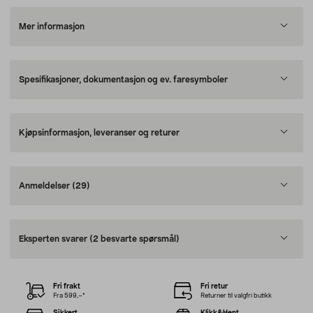
Mer informasjon
Spesifikasjoner, dokumentasjon og ev. faresymboler
Kjøpsinformasjon, leveranser og returer
Anmeldelser
(29)
Eksperten svarer
(2 besvarte spørsmål)
Fri frakt
Fri retur
Fra 599,–*
Returner til valgfri butikk
Sikkert
Klikk&Hent