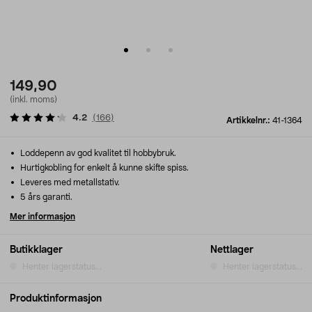
149,90
(inkl. moms)
4.2
(
166
)
Artikkelnr.:
41-1364
Loddepenn av god kvalitet til hobbybruk.
Hurtigkobling for enkelt å kunne skifte spiss.
Leveres med metallstativ.
5 års garanti.
Mer informasjon
Butikklager
Nettlager
Henter lagerstatus...
Henter lagerstatus...
Produktinformasjon