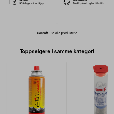
365 dagers åpent kjøp
Bestill på nett og hent i butikk
Cocraft
-
Se alle produktene
Toppselgere i samme kategori