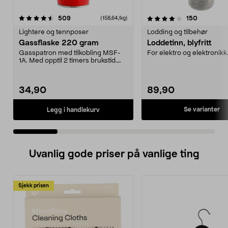
4.0 av 5 stjerner
anmeldelser
4.5 av 5 stjerner
anmeldels
509
150
(158,64/kg)
Lightere og tennposer
Lodding og tilbehør
Gassflaske 220 gram
Loddetinn, blyfritt
Gasspatron med tilkobling MSF-
For elektro og elektronikk
1A. Med opptil 2 timers brukstid.
Gassflaske 220 g...
34,90
89,90
Se varianter
Legg i handlekurv
Uvanlig gode priser på vanlige ting
Sjekk prisen