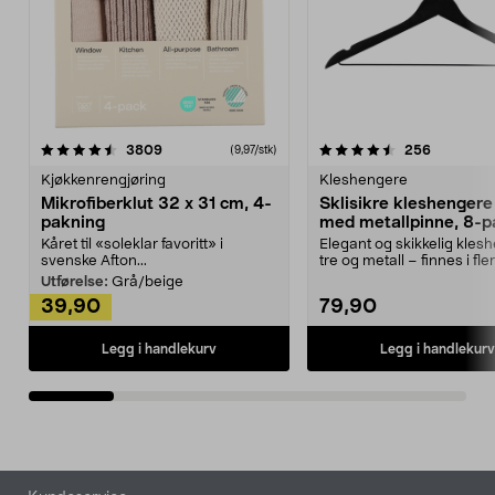
4.5av 5 stjerner
anmeldelser
4.5av 5 stjerner
anmeldels
3809
256
(9,97/stk)
Kjøkkenrengjøring
Kleshengere
Mikrofiberklut 32 x 31 cm, 4-
Sklisikre kleshengere 
pakning
med metallpinne, 8-p
Kåret til «soleklar favoritt» i
Elegant og skikkelig kles
svenske Afton...
tre og metall – finnes i fle
Kleshe...
Utførelse:
Grå/beige
39,90
79,90
Legg i handlekurv
Legg i handlekurv
Bunntekst