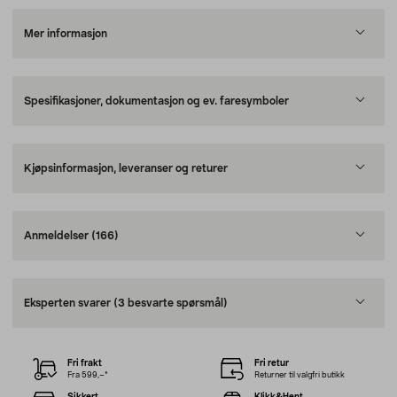
Mer informasjon
Spesifikasjoner, dokumentasjon og ev. faresymboler
Kjøpsinformasjon, leveranser og returer
Anmeldelser
(166)
Eksperten svarer
(3 besvarte spørsmål)
Fri frakt
Fri retur
Fra 599,–*
Returner til valgfri butikk
Sikkert
Klikk&Hent