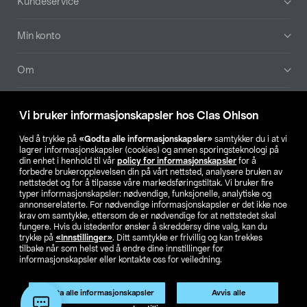
Kundeservice
Min konto
Om
Aktuelt
Vi bruker informasjonskapsler hos Clas Ohlson
Våre selskaper
Ved å trykke på
«Godta alle informasjonskapsler»
samtykker du i at vi
lagrer informasjonskapsler (cookies) og annen sporingsteknologi på
din enhet i henhold til vår
policy for informasjonskapsler
for å
Finn din butikk
forbedre brukeropplevelsen din på vårt nettsted, analysere bruken av
nettstedet og for å tilpasse våre markedsføringstiltak. Vi bruker fire
typer informasjonskapsler: nødvendige, funksjonelle, analytiske og
annonserelaterte. For nødvendige informasjonskapsler er det ikke noe
SE
NO
FI
krav om samtykke, ettersom de er nødvendige for at nettstedet skal
fungere. Hvis du istedenfor ønsker å skreddersy dine valg, kan du
trykke på
«Innstillinger»
. Ditt samtykke er frivillig og kan trekkes
tilbake når som helst ved å endre dine innstillinger for
informasjonskapsler eller kontakte oss for veiledning.
Godta alle informasjonskapsler
Avvis alle
Privacy statement
Medlemsvilkår
Kjøpsvilkår
For bedrifter