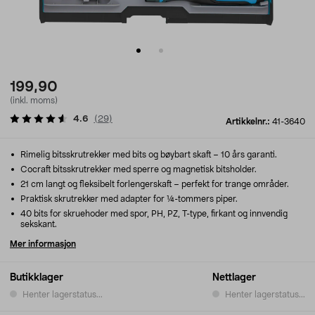
199,90
(inkl. moms)
4.6
(
29
)
Artikkelnr.:
41-3640
Rimelig bitsskrutrekker med bits og bøybart skaft – 10 års garanti.
Cocraft bitsskrutrekker med sperre og magnetisk bitsholder.
21 cm langt og fleksibelt forlengerskaft – perfekt for trange områder.
Praktisk skrutrekker med adapter for ¼-tommers piper.
40 bits for skruehoder med spor, PH, PZ, T-type, firkant og innvendig
sekskant.
Mer informasjon
Butikklager
Nettlager
Henter lagerstatus...
Henter lagerstatus...