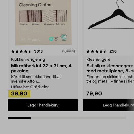
4.5av 5 stjerner
anmeldelser
4.5av 5 stjerner
anmeldels
3813
256
(9,97/stk)
Kjøkkenrengjøring
Kleshengere
Mikrofiberklut 32 x 31 cm, 4-
Sklisikre kleshengere 
pakning
med metallpinne, 8-p
Kåret til «soleklar favoritt» i
Elegant og skikkelig kles
svenske Afton...
tre og metall – finnes i fle
Kleshe...
Utførelse:
Grå/beige
39,90
79,90
Legg i handlekurv
Legg i handlekurv