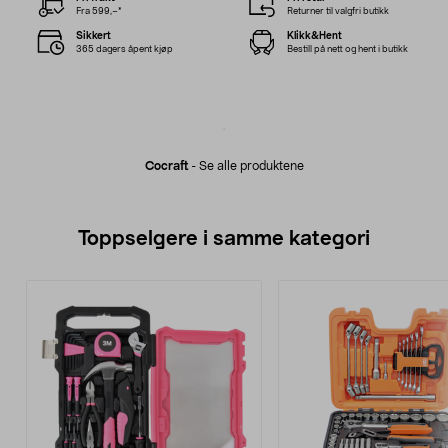
Fra 599,–*
Returner til valgfri butikk
Sikkert
Klikk&Hent
365 dagers åpent kjøp
Bestill på nett og hent i butikk
Cocraft
-
Se alle produktene
Toppselgere i samme kategori