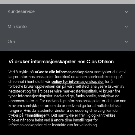
Bunntekst
Kundeservice
Min konto
Om
Aktuelt
Vi bruker informasjonskapsler hos Clas Ohlson
Våre selskaper
Ved å trykke på
«Godta alle informasjonskapsler»
samtykker du i at vi
lagrer informasjonskapsler (cookies) og annen sporingsteknologi på
din enhet i henhold til vår
policy for informasjonskapsler
for å
Finn din butikk
forbedre brukeropplevelsen din på vårt nettsted, analysere bruken av
nettstedet og for å tilpasse våre markedsføringstiltak. Vi bruker fire
typer informasjonskapsler: nødvendige, funksjonelle, analytiske og
annonserelaterte. For nødvendige informasjonskapsler er det ikke noe
SE
NO
FI
krav om samtykke, ettersom de er nødvendige for at nettstedet skal
fungere. Hvis du istedenfor ønsker å skreddersy dine valg, kan du
trykke på
«Innstillinger»
. Ditt samtykke er frivillig og kan trekkes
tilbake når som helst ved å endre dine innstillinger for
informasjonskapsler eller kontakte oss for veiledning.