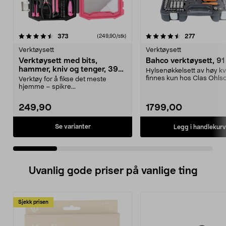
4.5 av 5 stjerner
anmeldelser
4.5 av 5 stjerner
anmeldels
373
277
(249,90/stk)
Verktøysett
Verktøysett
Verktøysett med bits,
Bahco verktøysett, 91
hammer, kniv og tenger, 39
Hylsenøkkelsett av høy kva
deler
finnes kun hos Clas Ohls
Verktøy for å fikse det meste
Bahco verktøysett ...
hjemme – spikre...
249,90
1799,00
Se varianter
Legg i handlekurv
Uvanlig gode priser på vanlige ting
Sjekk prisen