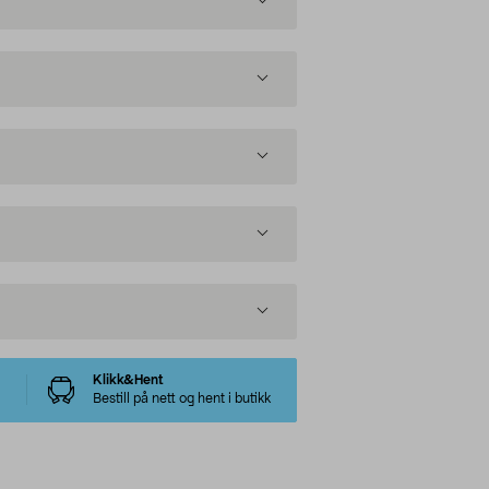
Klikk&Hent
Bestill på nett og hent i butikk