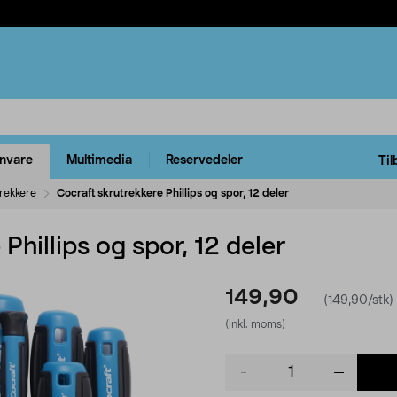
rnvare
Multimedia
Reservedeler
Til
rekkere
Cocraft skrutrekkere Phillips og spor, 12 deler
Phillips og spor, 12 deler
149,90
(149,90/stk)
(inkl. moms)
Product
quantity