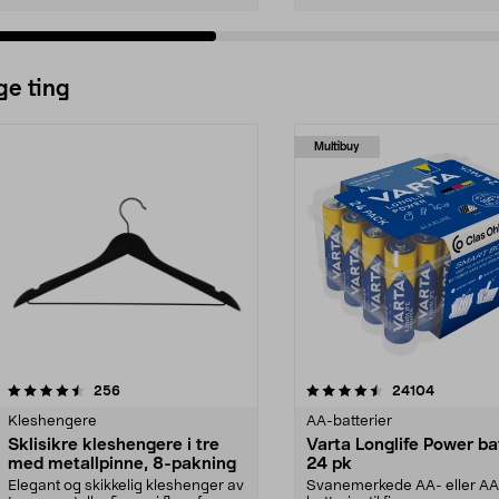
ge ting
Multibuy
4.5av 5 stjerner
anmeldelser
4.5av 5 stjerner
anmeldels
256
24104
Kleshengere
AA-batterier
Sklisikre kleshengere i tre
Varta Longlife Power ba
med metallpinne, 8-pakning
24 pk
Elegant og skikkelig kleshenger av
Svanemerkede AA- eller A