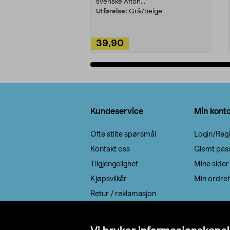
svenske Afton...
Utførelse:
Grå/beige
39,90
Legg i handlekurv
Bunntekst
Kundeservice
Min kont
Ofte stilte spørsmål
Login/Regi
Kontakt oss
Glemt pas
Tilgjengelighet
Mine sider
Kjøpsvilkår
Min ordreh
Retur / reklamasjon
EE-avfall
Cookie policy