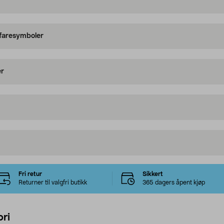
 faresymboler
er
Fri retur
Sikkert
Returner til valgfri butikk
365 dagers åpent kjøp
ri