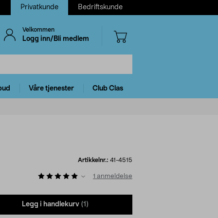
Privatkunde
Bedriftskunde
Velkommen
Logg inn/Bli medlem
bud
Våre tjenester
Club Clas
Artikkelnr.:
41-4515
1
anmeldelse
Legg i handlekurv
(1)