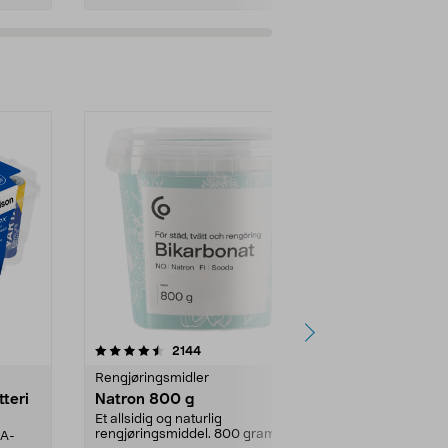
er
4.0av 5 stjerner
anmeldelser
4.5
2144
4
Rengjøringsmidler
Levende lys
tteri
Natron 800 g
Telys steari
prosent ste
Et allsidig og naturlig
rengjøringsmiddel. 800 gram
AA-
100 % stearin