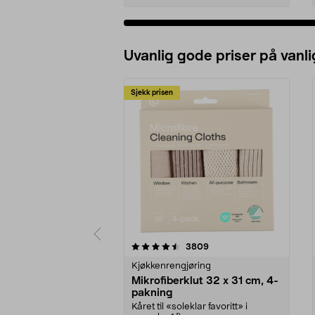
Uvanlig gode priser på vanli
Sjekk prisen
5av 5 stjerner
4.5av 5 stjerner
anmeldelser
3809
Kjøkkenrengjøring
Mikrofiberklut 32 x 31 cm, 4-
pakning
Kåret til «soleklar favoritt» i