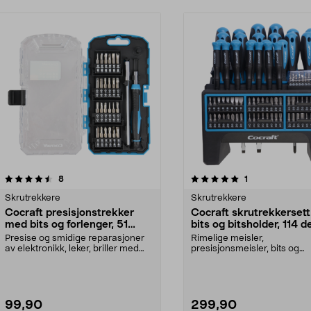
5.0 av 5 stjerner
anmeldelser
4.5 av 5 stjerner
anmeldelser
8
1
Skrutrekkere
Skrutrekkere
Cocraft presisjonstrekker
Cocraft skrutrekkerset
med bits og forlenger, 51
bits og bitsholder, 114 d
deler
Presise og smidige reparasjoner
Rimelige meisler,
av elektronikk, leker, briller med
presisjonsmeisler, bits og
mer. Cocraft ...
bitsholdere for hjem, hobby
tekn...
99,90
299,90