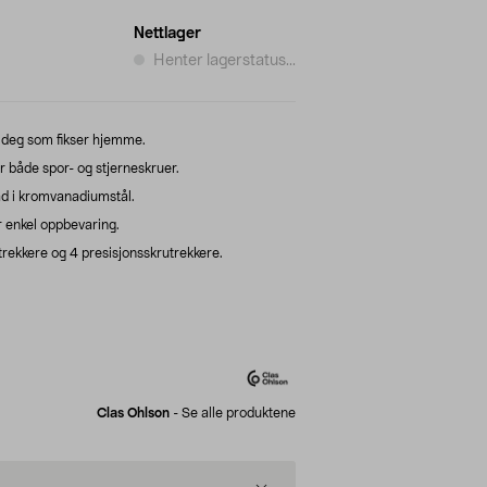
Nettlager
Henter lagerstatus...
or deg som fikser hjemme.
 både spor- og stjerneskruer.
ad i kromvanadiumstål.
r enkel oppbevaring.
trekkere og 4 presisjonsskrutrekkere.
Clas Ohlson
-
Se alle produktene