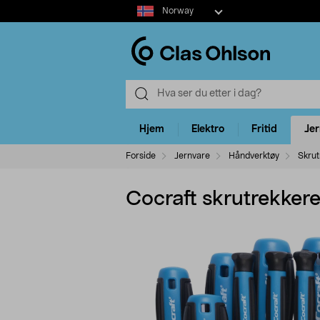
Select
Norway
market
Hjem
Elektro
Fritid
Je
Forside
Jernvare
Håndverktøy
Skrut
Cocraft skrutrekkere 