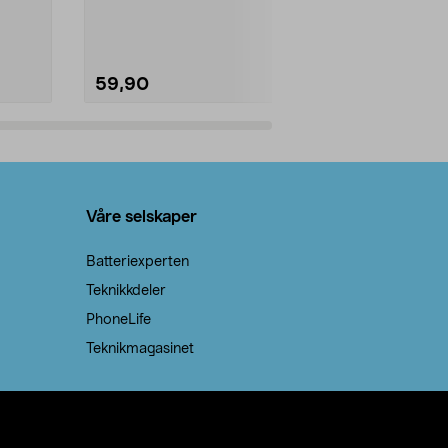
natron – til rengjøring både...
råvarer. Produ
brenner med e
59,90
69,90
Legg i handlekurv
Legg 
Våre selskaper
Batteriexperten
Teknikkdeler
PhoneLife
Teknikmagasinet