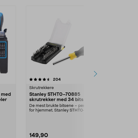
-40%
4.5 av 5 stjerner
anmeldelser
4.5
204
9
Skrutrekkere
Skrutrekkere
t med
Stanley STHT0–70885
Skrutrekker
eler
skrutrekker med 34 bits
Skrutrekkere 
av kromvanadi
De mest brukte bitsene – perfekt
holder som kan
for hjemmet. Stanley STHT0–
 og
70885 – skrutrekker ...
149,90
89,90