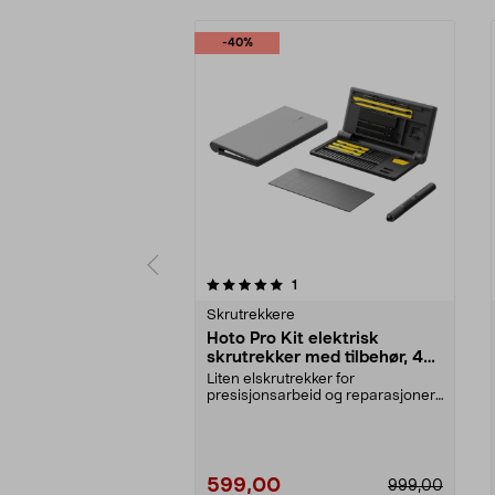
-40%
0 av 5 stjerner
4.5 av 5 stjerner
anmeldelser
1
Skrutrekkere
Hoto Pro Kit elektrisk
skrutrekker med tilbehør, 48
deler
Liten elskrutrekker for
presisjonsarbeid og reparasjoner.
Hoto Pro Kit – elektri...
599,00
999,00