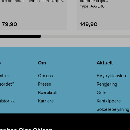
tre og metall – finnes i flere farger.
batterier til fjer...
Kleshe...
Type:
AA/LR6
79,90
149,90
Legg i handlekurv
Legg i handlekurv
o
Om
Aktuelt
strer
Om oss
Høytrykkspylere
sordet?
Presse
Rengjøring
Bærekraft
Griller
istorikk
Karriere
Kantklippere
Solcellebelysning