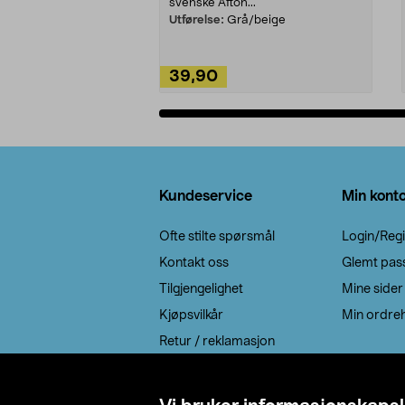
svenske Afton...
Utførelse:
Grå/beige
39,90
Legg i handlekurv
Bunntekst
Kundeservice
Min kont
Ofte stilte spørsmål
Login/Regi
Kontakt oss
Glemt pas
Tilgjengelighet
Mine sider
Kjøpsvilkår
Min ordreh
Retur / reklamasjon
EE-avfall
Cookie policy