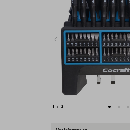
1
/
3