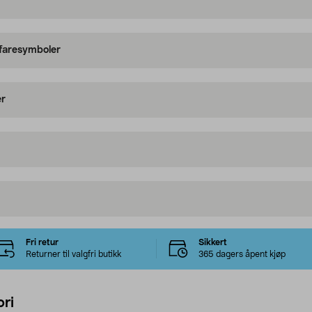
 faresymboler
er
Fri retur
Sikkert
Returner til valgfri butikk
365 dagers åpent kjøp
ri