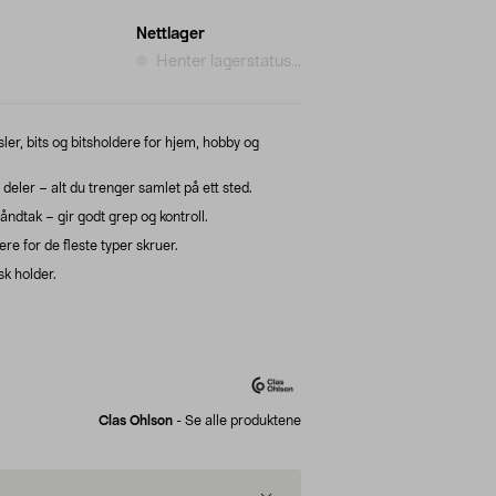
Nettlager
Henter lagerstatus...
ler, bits og bitsholdere for hjem, hobby og
deler – alt du trenger samlet på ett sted.
dtak – gir godt grep og kontroll.
ere for de fleste typer skruer.
k holder.
Clas Ohlson
-
Se alle produktene