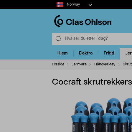
Select
Norway
market
Hjem
Elektro
Fritid
Je
Forside
Jernvare
Håndverktøy
Skrut
Cocraft skrutrekkerse