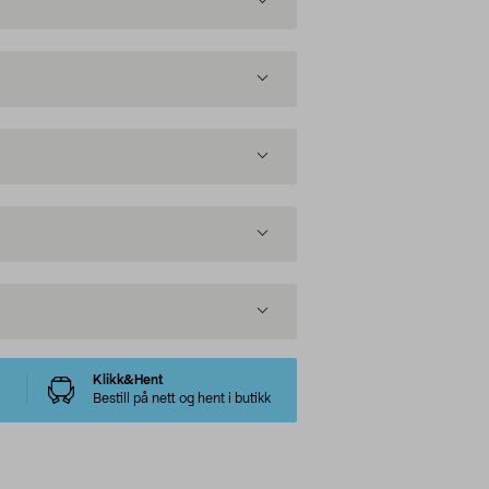
Klikk&Hent
Bestill på nett og hent i butikk