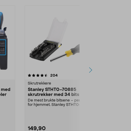
-40%
4.5 av 5 stjerner
anmeldelser
4.5
204
9
Skrutrekkere
Skrutrekkere
t med
Stanley STHT0–70885
Skrutrekker
eler
skrutrekker med 34 bits
Skrutrekkere 
av kromvanadi
De mest brukte bitsene – perfekt
holder som kan
for hjemmet. Stanley STHT0–
 og
70885 – skrutrekker ...
149,90
89,90