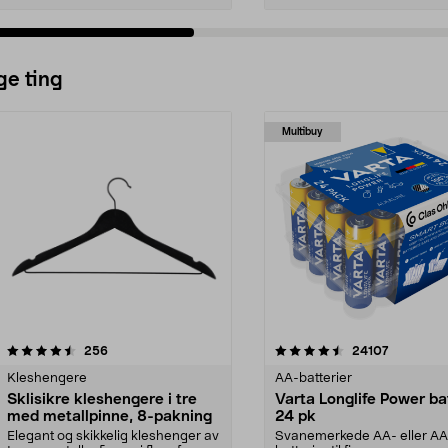
ge ting
Multibuy
4.5av 5 stjerner
anmeldelser
4.5av 5 stjerner
anmeldels
256
24107
Kleshengere
AA-batterier
Sklisikre kleshengere i tre
Varta Longlife Power ba
med metallpinne, 8-pakning
24 pk
Elegant og skikkelig kleshenger av
Svanemerkede AA- eller A