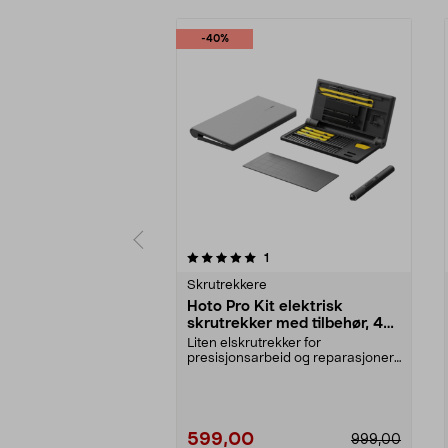
-40%
0 av 5 stjerner
4.5 av 5 stjerner
anmeldelser
1
Skrutrekkere
Hoto Pro Kit elektrisk
skrutrekker med tilbehør, 48
deler
Liten elskrutrekker for
presisjonsarbeid og reparasjoner.
Hoto Pro Kit – elektri...
599,00
999,00