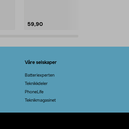
natron – til rengjøring både...
59,90
69,90
Legg i handlekurv
Legg 
Våre selskaper
Batteriexperten
Teknikkdeler
PhoneLife
Teknikmagasinet