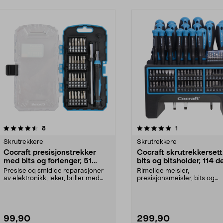
5.0 av 5 stjerner
anmeldelser
4.5 av 5 stjerner
anmeldelser
8
1
Skrutrekkere
Skrutrekkere
Cocraft presisjonstrekker
Cocraft skrutrekkerset
med bits og forlenger, 51
bits og bitsholder, 114 d
deler
Presise og smidige reparasjoner
Rimelige meisler,
av elektronikk, leker, briller med
presisjonsmeisler, bits og
mer. Cocraft ...
bitsholdere for hjem, hobby
tekn...
99,90
299,90