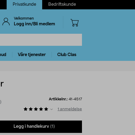
Privatkunde
Bedriftskunde
Velkommen
Logg inn/Bli medlem
bud
Våre tjenester
Club Clas
r
Artikkelnr.:
41-4517
)
1
anmeldelse
Legg i handlekurv
(1)