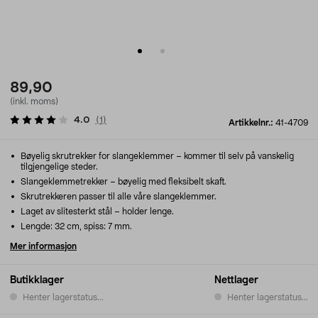
89,90
(inkl. moms)
4.0
(
1
)
Artikkelnr.:
41-4709
Bøyelig skrutrekker for slangeklemmer – kommer til selv på vanskelig
tilgjengelige steder.
Slangeklemmetrekker – bøyelig med fleksibelt skaft.
Skrutrekkeren passer til alle våre slangeklemmer.
Laget av slitesterkt stål – holder lenge.
Lengde: 32 cm, spiss: 7 mm.
Mer informasjon
Butikklager
Nettlager
Henter lagerstatus...
Henter lagerstatus...