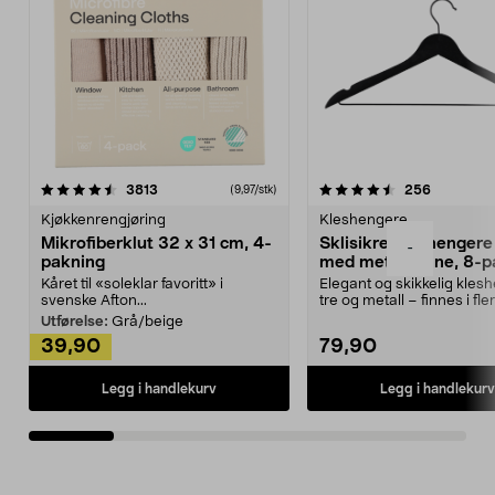
4.5av 5 stjerner
anmeldelser
4.5av 5 stjerner
anmeldels
3813
256
(9,97/stk)
Kjøkkenrengjøring
Kleshengere
Mikrofiberklut 32 x 31 cm, 4-
Sklisikre kleshengere 
-
pakning
med metallpinne, 8-p
Kåret til «soleklar favoritt» i
Elegant og skikkelig kles
svenske Afton...
tre og metall – finnes i fle
Kleshe...
Utførelse:
Grå/beige
39,90
79,90
Legg i handlekurv
Legg i handlekurv