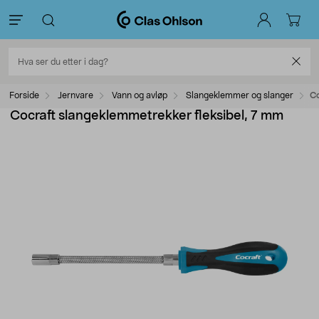
Forside
Jernvare
Vann og avløp
Slangeklemmer og slanger
Co
Cocraft slangeklemmetrekker fleksibel, 7 mm