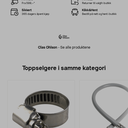
Fra 599,–*
Returner til valgfri butikk
Sikkert
Klikk&Hent
365 dagers åpent kjøp
Bestill på nett og hent i butikk
Clas Ohlson
-
Se alle produktene
Toppselgere i samme kategori