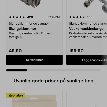
4.5 av 5 stjerner
anmeldelser
4.0 av 5 stjerner
anmeldels
423
163
(24,95/stk)
Slangeklemmer og slanger
Slangeklemmer og slang
Slangeklemmer
Vaskemaskinslange
Rustfritt, syrefast stål. Finnes i
Ekstraforsterket spesialsla
forskjelli...
vaskemaskin. Leveres m
fiberpakning og e...
49,90
199,90
Se varianter
Legg i handlekurv
Uvanlig gode priser på vanlige ting
Sjekk prisen