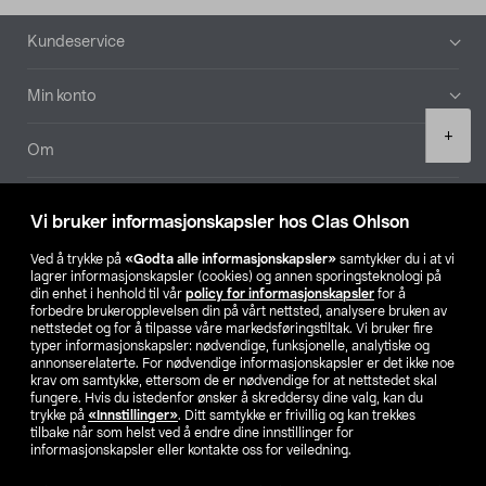
Bunntekst
Kundeservice
Min konto
Product
+
quantity
Om
Aktuelt
Vi bruker informasjonskapsler hos Clas Ohlson
Våre selskaper
Ved å trykke på
«Godta alle informasjonskapsler»
samtykker du i at vi
lagrer informasjonskapsler (cookies) og annen sporingsteknologi på
din enhet i henhold til vår
policy for informasjonskapsler
for å
Finn din butikk
forbedre brukeropplevelsen din på vårt nettsted, analysere bruken av
nettstedet og for å tilpasse våre markedsføringstiltak. Vi bruker fire
typer informasjonskapsler: nødvendige, funksjonelle, analytiske og
annonserelaterte. For nødvendige informasjonskapsler er det ikke noe
SE
NO
FI
krav om samtykke, ettersom de er nødvendige for at nettstedet skal
fungere. Hvis du istedenfor ønsker å skreddersy dine valg, kan du
trykke på
«Innstillinger»
. Ditt samtykke er frivillig og kan trekkes
tilbake når som helst ved å endre dine innstillinger for
informasjonskapsler eller kontakte oss for veiledning.