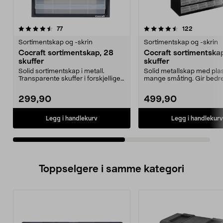
4.5av 5 stjerner
anmeldelser
4.5av 5 stjerner
anmeldels
77
122
Sortimentskap og -skrin
Sortimentskap og -skrin
Cocraft sortimentskap, 28
Cocraft sortimentska
skuffer
skuffer
Solid sortimentskap i metall.
Solid metallskap med plass
Transparente skuffer i forskjellige
mange småting. Gir bedre
størrelser. Ka...
over skruer, mu...
299,90
499,90
Legg i handlekurv
Legg i handlekurv
Toppselgere i samme kategori