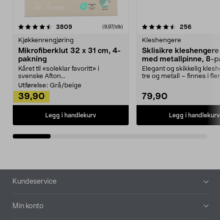
4.5av 5 stjerner
anmeldelser
4.5av 5 stjerner
anmeldels
3809
256
(9,97/stk)
Kjøkkenrengjøring
Kleshengere
Mikrofiberklut 32 x 31 cm, 4-
Sklisikre kleshengere 
pakning
med metallpinne, 8-p
Kåret til «soleklar favoritt» i
Elegant og skikkelig kles
svenske Afton...
tre og metall – finnes i fle
Kleshe...
Utførelse:
Grå/beige
39,90
79,90
Legg i handlekurv
Legg i handlekurv
Bunntekst
Kundeservice
Min konto