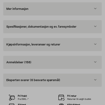
Mer informasjon
Spesifikasjoner, dokumentasjon og ev. faresymboler
Kjøpsinformasjon, leveranser og returer
Anmeldelser
(158)
Eksperten svarer
(6 besvarte spørsmål)
Fri frakt
Fri retur
Fra 599,–*
Returner til valgfri butikk
Sikkert
Klikk&Hent