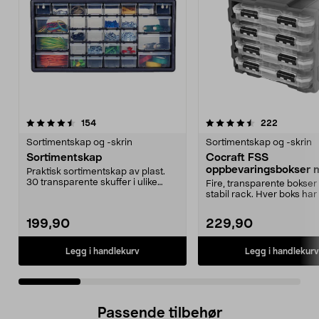
4.5 av 5 stjerner
anmeldelser
4.5 av 5 stjerner
anmeldels
154
222
Sortimentskap og -skrin
Sortimentskap og -skrin
Sortimentskap
Cocraft FSS
oppbevaringsbokser 
Praktisk sortimentskap av plast.
rack, 4-pakning
30 transparente skuffer i ulike
Fire, transparente bokser 
størrelser. For...
stabil rack. Hver boks har 
skillevegger...
199,90
229,90
Legg i handlekurv
Legg i handlekurv
Passende tilbehør