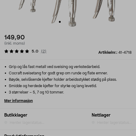
149,90
(inkl. moms)
5.0
(
2
)
Artikkelnr.:
41-4718
Grip og lås fast metall ved sveising og verkstedarbeid.
Cocraft sveisetang for godt grep om runde og flate emner.
Bøyde, selvlåsende kjefter holder arbeidsstykket stødig på plass.
Smidde og herdede kjefter for styrke og lang levetid.
3 størrelser – 5, 7 og 10 tommer.
Mer informasjon
Butikklager
Nettlager
Henter lagerstatus...
Henter lagerstatus...