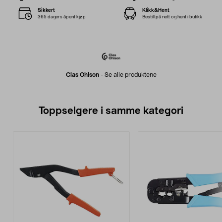
Sikkert
Klikk&Hent
365 dagers åpent kjøp
Bestill på nett og hent i butikk
Clas Ohlson
-
Se alle produktene
Toppselgere i samme kategori