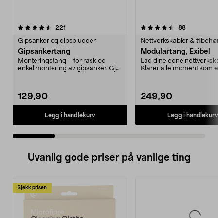
4.5 av 5 stjerner
anmeldelser
4.5 av 5 stjerner
anmeldelse
221
88
Gipsanker og gipsplugger
Nettverkskabler & tilbehø
Gipsankertang
Modulartang, Exibel
Monteringstang – for rask og
Lag dine egne nettverkska
enkel montering av gipsanker. Gjør
Klarer alle moment som e
at ankeret ekspa...
nødvendig for å montere..
129,90
249,90
Legg i handlekurv
Legg i handlekurv
Uvanlig gode priser på vanlige ting
Sjekk prisen