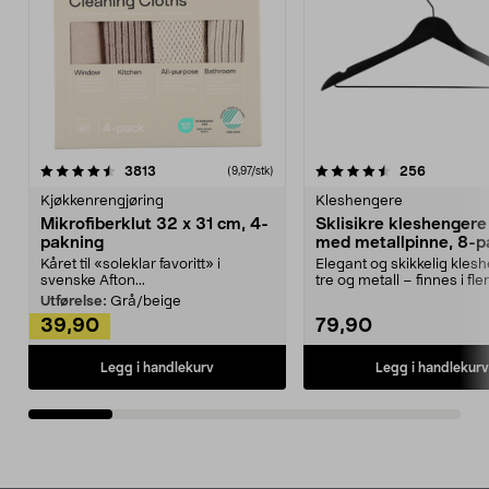
4.5av 5 stjerner
anmeldelser
4.5av 5 stjerner
anmeldels
3813
256
(9,97/stk)
Kjøkkenrengjøring
Kleshengere
Mikrofiberklut 32 x 31 cm, 4-
Sklisikre kleshengere 
pakning
med metallpinne, 8-p
Kåret til «soleklar favoritt» i
Elegant og skikkelig kles
svenske Afton...
tre og metall – finnes i fle
Kleshe...
Utførelse:
Grå/beige
39,90
79,90
Legg i handlekurv
Legg i handlekurv