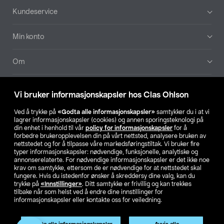
Bunntekst
Kundeservice
Min konto
Om
Aktuelt
Vi bruker informasjonskapsler hos Clas Ohlson
Våre selskaper
Ved å trykke på
«Godta alle informasjonskapsler»
samtykker du i at vi
lagrer informasjonskapsler (cookies) og annen sporingsteknologi på
din enhet i henhold til vår
policy for informasjonskapsler
for å
Finn din butikk
forbedre brukeropplevelsen din på vårt nettsted, analysere bruken av
nettstedet og for å tilpasse våre markedsføringstiltak. Vi bruker fire
typer informasjonskapsler: nødvendige, funksjonelle, analytiske og
annonserelaterte. For nødvendige informasjonskapsler er det ikke noe
SE
NO
FI
krav om samtykke, ettersom de er nødvendige for at nettstedet skal
fungere. Hvis du istedenfor ønsker å skreddersy dine valg, kan du
trykke på
«Innstillinger»
. Ditt samtykke er frivillig og kan trekkes
tilbake når som helst ved å endre dine innstillinger for
informasjonskapsler eller kontakte oss for veiledning.