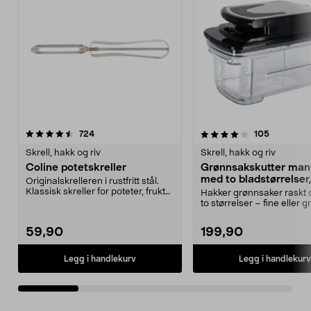
4.0 av 5 stjerner
anmeldelser
4.0 av 5 stjerner
anmeldels
724
105
Skrell, hakk og riv
Skrell, hakk og riv
Coline potetskreller
Grønnsakskutter man
med to bladstørrelser,
Originalskrelleren i rustfritt stål.
liter
Klassisk skreller for poteter, frukt
Hakker grønnsaker raskt o
og røt...
to størrelser – fine eller 
biter. Manue...
59,90
199,90
Legg i handlekurv
Legg i handlekurv