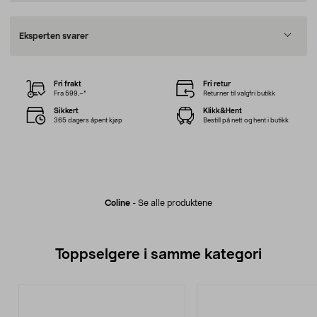
Eksperten svarer
Fri frakt
Fri retur
Fra 599,–*
Returner til valgfri butikk
Sikkert
Klikk&Hent
365 dagers åpent kjøp
Bestill på nett og hent i butikk
Coline
-
Se alle produktene
Toppselgere i samme kategori