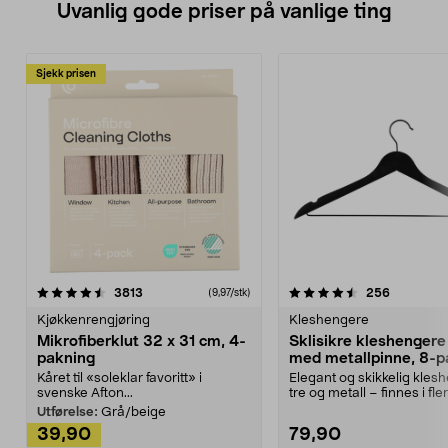
Uvanlig gode priser på vanlige ting
Sjekk prisen
4.5av 5 stjerner
anmeldelser
4.5av 5 stjerner
anmeldels
3813
256
(9,97/stk)
Kjøkkenrengjøring
Kleshengere
Mikrofiberklut 32 x 31 cm, 4-
Sklisikre kleshengere 
pakning
med metallpinne, 8-p
Kåret til «soleklar favoritt» i
Elegant og skikkelig kles
svenske Afton...
tre og metall – finnes i fle
Kleshe...
Utførelse:
Grå/beige
39,90
79,90