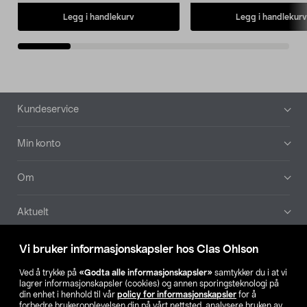
Legg i handlekurv
Legg i handlekurv
Bunntekst
Kundeservice
Min konto
Om
Aktuelt
Våre selskaper
Vi bruker informasjonskapsler hos Clas Ohlson
Ved å trykke på
«Godta alle informasjonskapsler»
samtykker du i at vi
Finn din butikk
lagrer informasjonskapsler (cookies) og annen sporingsteknologi på
din enhet i henhold til vår
policy for informasjonskapsler
for å
forbedre brukeropplevelsen din på vårt nettsted, analysere bruken av