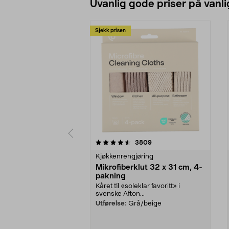
Uvanlig gode priser på vanli
Sjekk prisen
5av 5 stjerner
4.5av 5 stjerner
anmeldelser
3809
Kjøkkenrengjøring
Mikrofiberklut 32 x 31 cm, 4-
pakning
Kåret til «soleklar favoritt» i
svenske Afton...
Utførelse:
Grå/beige