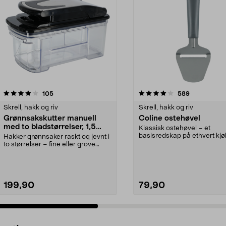
4.0 av 5 stjerner
anmeldelser
4.5 av 5 stjerner
anmeldelser
105
589
Skrell, hakk og riv
Skrell, hakk og riv
Grønnsakskutter manuell
Coline ostehøvel
med to bladstørrelser, 1,5
Klassisk ostehøvel – et
liter
basisredskap på ethvert kjø
Hakker grønnsaker raskt og jevnt i
Nyt et ostesmørbrød til...
to størrelser – fine eller grove
biter. Manue...
199,90
79,90