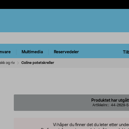
rnvare
Multimedia
Reservedeler
Til
akk og riv
Coline potetskreller
Produktet har utgåt
Artikkelnr.:
44-2629-5
Vi håper du finner det du leter etter und