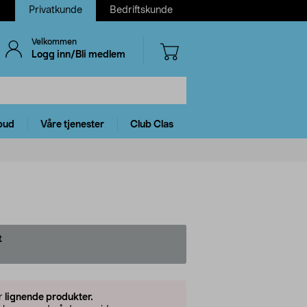
Privatkunde
Bedriftskunde
Velkommen
Logg inn/Bli medlem
bud
Våre tjenester
Club Clas
t
er
lignende produkter.