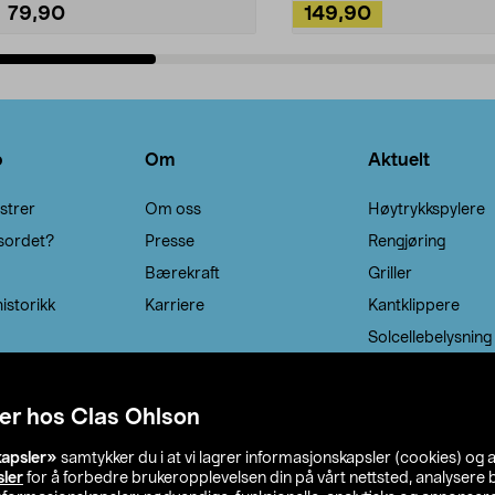
79,90
149,90
Legg i handlekurv
Legg i handlekurv
o
Om
Aktuelt
strer
Om oss
Høytrykkspylere
sordet?
Presse
Rengjøring
Bærekraft
Griller
istorikk
Karriere
Kantklippere
Solcellebelysning
er hos Clas Ohlson
kapsler»
samtykker du i at vi lagrer informasjonskapsler (cookies) og 
sler
for å forbedre brukeropplevelsen din på vårt nettsted, analysere b