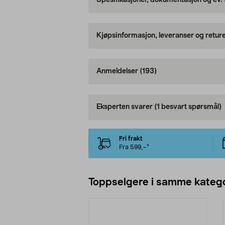
Spesifikasjoner, dokumentasjon og ev.
Kjøpsinformasjon, leveranser og retur
Anmeldelser
(193)
Eksperten svarer
(1 besvart spørsmål)
Fri frakt
Fra 599,–*
Toppselgere i samme katego