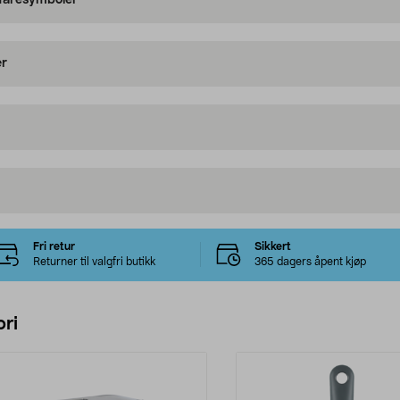
 faresymboler
er
Fri retur
Sikkert
Returner til valgfri butikk
365 dagers åpent kjøp
ri