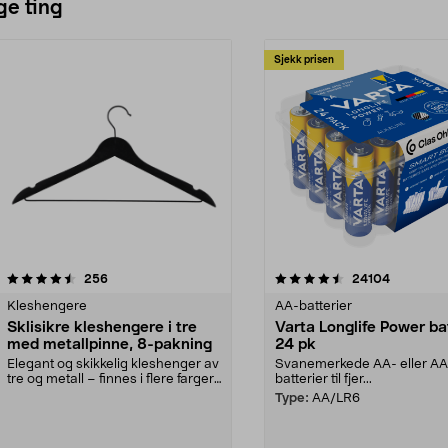
ge ting
Sjekk prisen
4.5av 5 stjerner
anmeldelser
4.5av 5 stjerner
anmeldels
256
24104
Kleshengere
AA-batterier
Sklisikre kleshengere i tre
Varta Longlife Power ba
med metallpinne, 8-pakning
24 pk
Elegant og skikkelig kleshenger av
Svanemerkede AA- eller A
tre og metall – finnes i flere farger.
batterier til fjer...
Kleshe...
Type:
AA/LR6