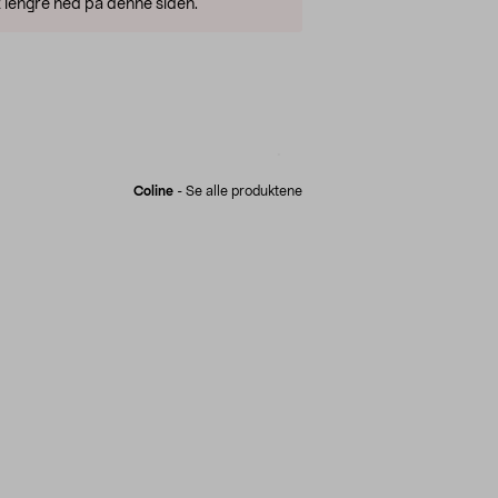
 lengre ned på denne siden.
Coline
-
Se alle produktene