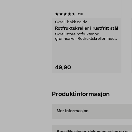
5av 5 stjerner
4.5av 5 stjerner
anmeldelser
110
Skrell, hakk og riv
Rotfruktskreller i rustfritt stål
Skrell store rotfrukter og
grønnsaker. Rotfruktskreller med
Y-form – passer både...
49,90
Legg i handlekurv
Produktinformasjon
Mer informasjon