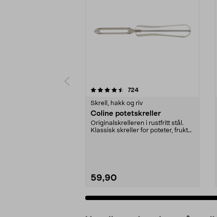
5 av 5 stjerner
4.0 av 5 stjerner
anmeldelser
724
Skrell, hakk og riv
Coline potetskreller
Originalskrelleren i rustfritt stål.
Klassisk skreller for poteter, frukt
og røt...
59,90