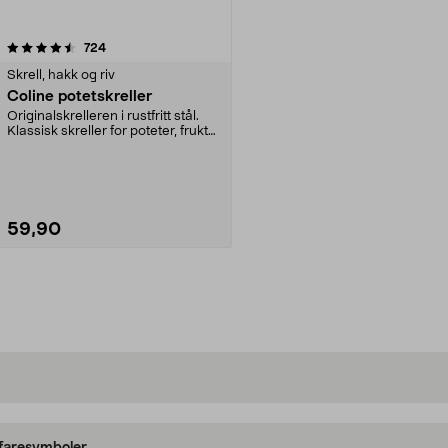
anmeldelser
724
Skrell, hakk og riv
Coline potetskreller
Originalskrelleren i rustfritt stål.
Klassisk skreller for poteter, frukt
og røt...
59,90
Legg i handlekurv