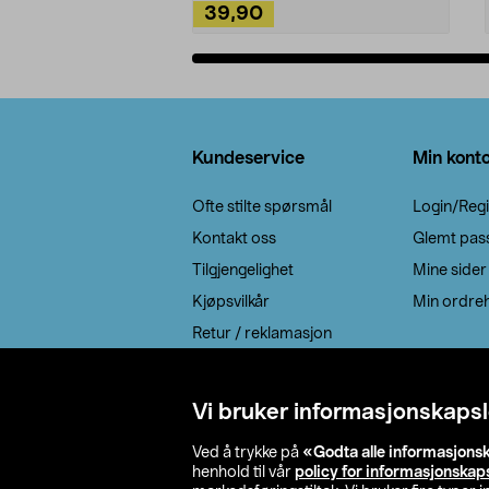
39,90
Legg i handlekurv
Bunntekst
Kundeservice
Min kont
Ofte stilte spørsmål
Login/Regi
Kontakt oss
Glemt pas
Tilgjengelighet
Mine sider
Kjøpsvilkår
Min ordreh
Retur / reklamasjon
EE-avfall
Cookie policy
Vi bruker informasjonskapsl
Leveringsalternativ
Ved å trykke på
«Godta alle informasjons
henhold til vår
policy for informasjonskap