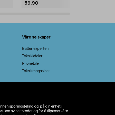
59,90
69,90
Legg i handlekurv
Legg 
Våre selskaper
Batteriexperten
Teknikkdeler
PhoneLife
Teknikmagasinet
annen sporingsteknologi på din enhet i
ruken av nettstedet og for å tilpasse våre