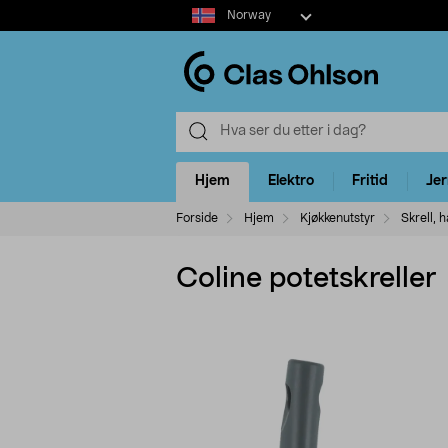
Select
Norway
market
Hjem
Elektro
Fritid
Je
Forside
Hjem
Kjøkkenutstyr
Skrell, h
Coline potetskreller