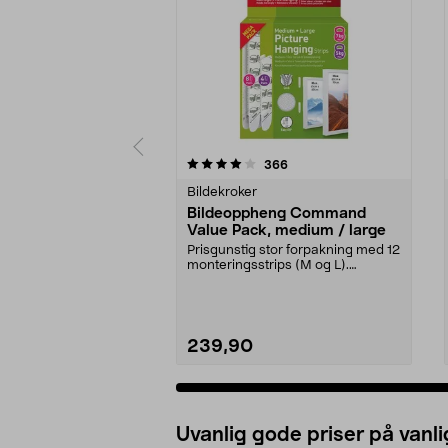
0 av 5 stjerner
4.0 av 5 stjerner
anmeldelser
366
Bildekroker
Bildeoppheng Command
Value Pack, medium / large
Prisgunstig stor forpakning med 12
monteringsstrips (M og L).
Command Value Pack...
239,90
Uvanlig gode priser på vanli