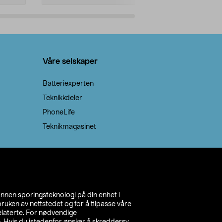
Legg i handlekurv
Legg 
Våre selskaper
Batteriexperten
Teknikkdeler
PhoneLife
Teknikmagasinet
annen sporingsteknologi på din enhet i
ruken av nettstedet og for å tilpasse våre
relaterte. For nødvendige