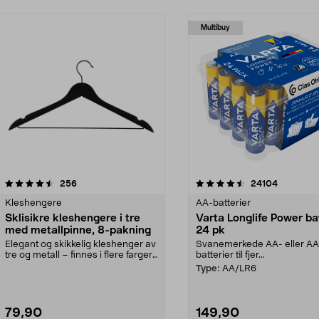
Multibuy
4.5av 5 stjerner
anmeldelser
4.5av 5 stjerner
anmeldels
256
24104
Kleshengere
AA-batterier
Sklisikre kleshengere i tre
Varta Longlife Power ba
med metallpinne, 8-pakning
24 pk
Elegant og skikkelig kleshenger av
Svanemerkede AA- eller A
tre og metall – finnes i flere farger.
batterier til fjer...
Kleshe...
Type:
AA/LR6
79,90
149,90