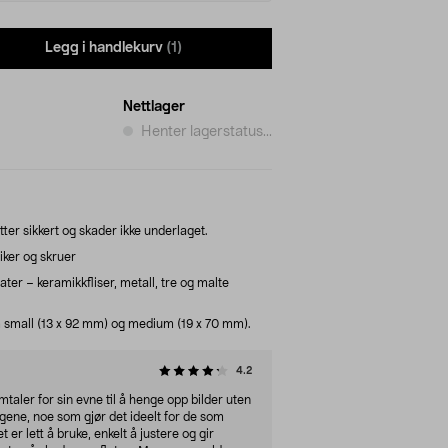
Legg i handlekurv
(1)
Nettlager
Henter lagerstatus...
r sikkert og skader ikke underlaget.
iker og skruer
ater – keramikkfliser, metall, tre og malte
 small (13 x 92 mm) og medium (19 x 70 mm).
4.2
mtaler for sin evne til å henge opp bilder uten
ggene, noe som gjør det ideelt for de som
 er lett å bruke, enkelt å justere og gir