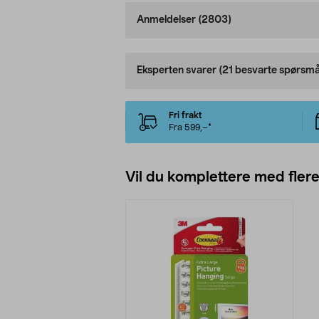
Anmeldelser
(2803)
Eksperten svarer
(21 besvarte spørsmå
Fri frakt
Fra 599,–*
Vil du komplettere med fler