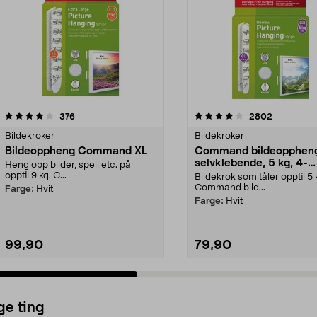
4.0 av 5 stjerner
anmeldelser
4.0 av 5 stjerner
anmeldels
376
2802
Bildekroker
Bildekroker
Bildeoppheng Command XL
Command bildeopphen
selvklebende, 5 kg, 4-
Heng opp bilder, speil etc. på
pakning
opptil 9 kg. C...
Bildekrok som tåler opptil 5 
Command bild...
Farge:
Hvit
Farge:
Hvit
99,90
79,90
ge ting