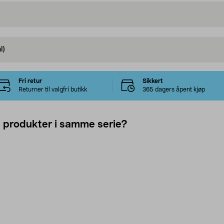
l)
Fri retur
Sikkert
Returner til valgfri butikk
365 dagers åpent kjøp
e produkter i samme serie?