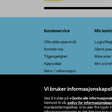
Legg i handlekurv
Bunntekst
Kundeservice
Min kont
Ofte stilte spørsmål
Login/Regi
Kontakt oss
Glemt pas
Tilgjengelighet
Mine sider
Kjøpsvilkår
Min ordreh
Retur / reklamasjon
EE-avfall
Cookie policy
Vi bruker informasjonskapsl
Leveringsalternativ
Ved å trykke på
«Godta alle informasjons
henhold til vår
policy for informasjonskap
markedsføringstiltak. Vi bruker fire typer