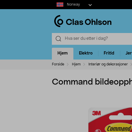
Select
Norway
market
Hjem
Elektro
Fritid
Je
Forside
Hjem
Interiør og dekorasjoner
Command bildeopphe