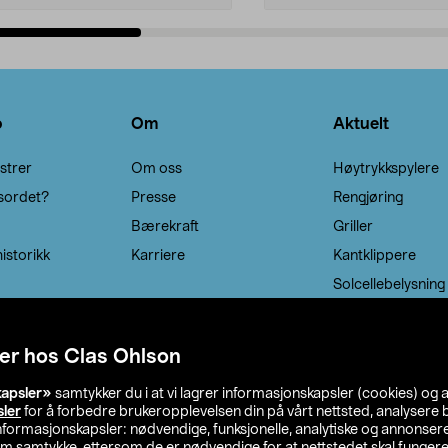
Legg i handlekurv
Legg i handlekurv
o
Om
Aktuelt
strer
Om oss
Høytrykkspylere
sordet?
Presse
Rengjøring
Bærekraft
Griller
istorikk
Karriere
Kantklippere
Solcellebelysning
er hos Clas Ohlson
kapsler»
samtykker du i at vi lagrer informasjonskapsler (cookies) og 
sler
for å forbedre brukeropplevelsen din på vårt nettsted, analysere b
 informasjonskapsler: nødvendige, funksjonelle, analytiske og annonse