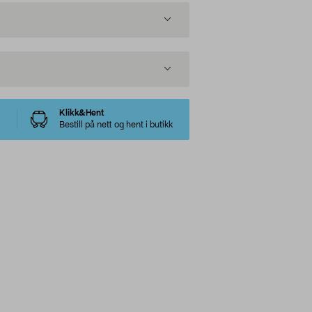
Klikk&Hent
Bestill på nett og hent i butikk