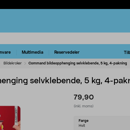
rnvare
Multimedia
Reservedeler
Til
Bildekroker
Command bildeopphenging selvklebende, 5 kg, 4-pakning
nging selvklebende, 5 kg, 4-pak
79,90
(inkl. moms)
Select
Farge
variant
Hvit