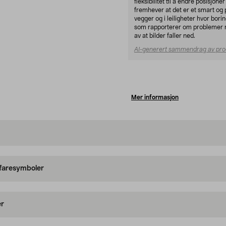
fleksibilitet til å endre posisjo
fremhever at det er et smart og pr
vegger og i leiligheter hvor borin
som rapporterer om problemer me
av at bilder faller ned.
AI-generert sammendrag av pro
Mer informasjon
 faresymboler
er