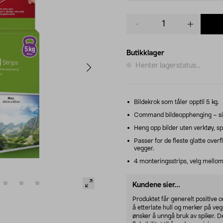
Product
quantity
Butikklager
Henter lagerstatus...
Bildekrok som tåler opptil 5 kg.
Command bildeopphenging – sitte
Heng opp bilder uten verktøy, sp
Passer for de fleste glatte overfl
vegger.
4 monteringsstrips, velg mellom
Kundene sier...
Produktet får generelt positive o
å etterlate hull og merker på ve
ønsker å unngå bruk av spiker. Det