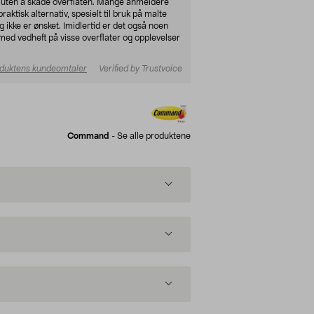
ner uten å skade overflaten. Mange anmeldere
aktisk alternativ, spesielt til bruk på malte
g ikke er ønsket. Imidlertid er det også noen
d vedheft på visse overflater og opplevelser
duktens kundeomtaler
Verified by Trustvoice
Command
-
Se alle produktene