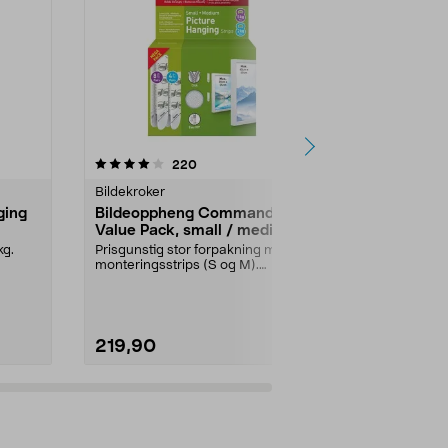
er
4.0 av 5 stjerner
anmeldelser
4.5
220
5
Bildekroker
Bildekroker
ging
Bildeoppheng Command
Scotch Ext
Value Pack, small / medium
selvkleben
pakning
kg.
Prisgunstig stor forpakning med 12
Ekstra sterk b
monteringsstrips (S og M).
lim, skruer o
Command Value Pack...
ute. Scotch...
219,90
179,90