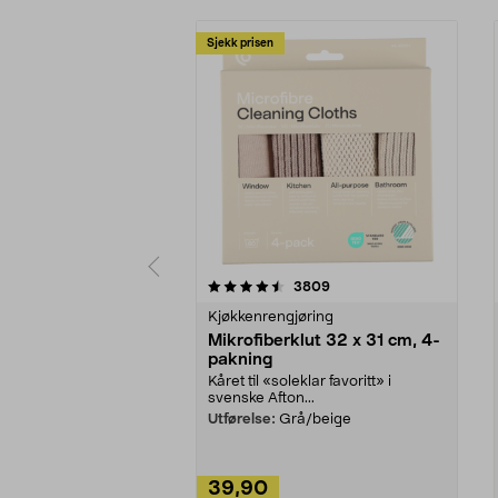
Sjekk prisen
5av 5 stjerner
4.5av 5 stjerner
anmeldelser
3809
Kjøkkenrengjøring
Mikrofiberklut 32 x 31 cm, 4-
pakning
Kåret til «soleklar favoritt» i
svenske Afton...
Utførelse:
Grå/beige
39,90