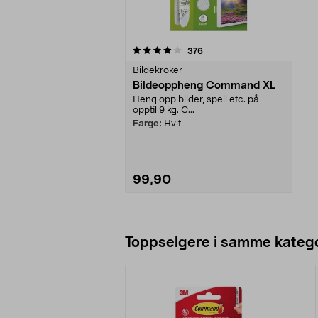
0av 5 stjerner
anmeldelser
376
Bildekroker
Bildeoppheng Command XL
Heng opp bilder, speil etc. på
opptil 9 kg. C...
Farge:
Hvit
99,90
Legg i handlekurv
Toppselgere i samme katego