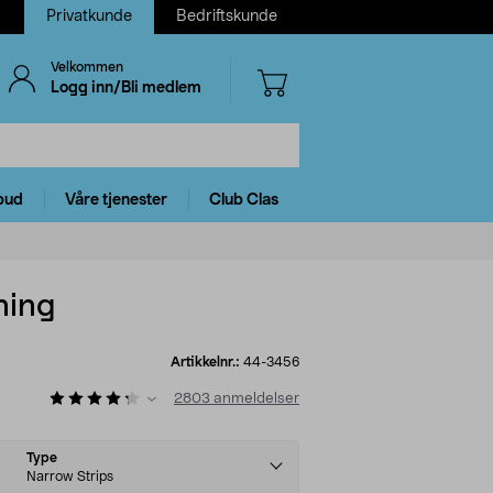
Privatkunde
Bedriftskunde
Velkommen
Logg inn/Bli medlem
bud
Våre tjenester
Club Clas
ning
Artikkelnr.:
44-3456
2803
anmeldelser
Type
Narrow Strips