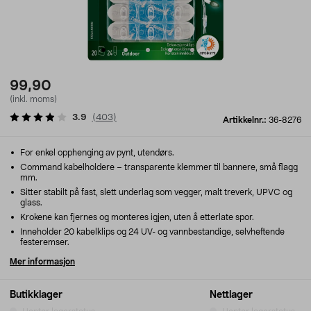
99,90
(inkl. moms)
3.9
(
403
)
Artikkelnr.:
36-8276
For enkel opphenging av pynt, utendørs.
Command kabelholdere – transparente klemmer til bannere, små flagg
mm.
Sitter stabilt på fast, slett underlag som vegger, malt treverk, UPVC og
glass.
Krokene kan fjernes og monteres igjen, uten å etterlate spor.
Inneholder 20 kabelklips og 24 UV- og vannbestandige, selvheftende
festeremser.
Mer informasjon
Butikklager
Nettlager