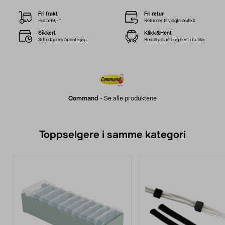
Fri frakt
Fri retur
Fra 599,–*
Returner til valgfri butikk
Sikkert
Klikk&Hent
365 dagers åpent kjøp
Bestill på nett og hent i butikk
Command
-
Se alle produktene
Toppselgere i samme kategori