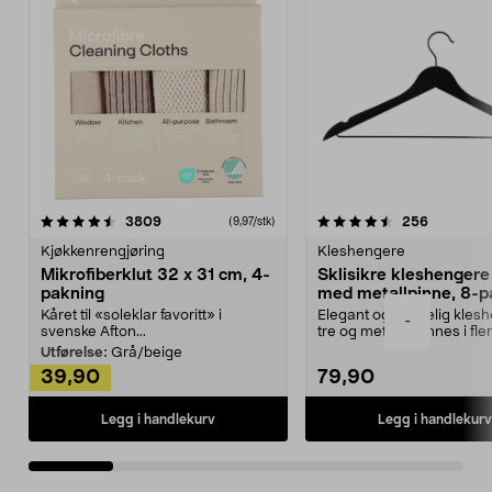
4.5av 5 stjerner
anmeldelser
4.5av 5 stjerner
anmeldels
3809
256
(9,97/stk)
Kjøkkenrengjøring
Kleshengere
Mikrofiberklut 32 x 31 cm, 4-
Sklisikre kleshengere 
pakning
med metallpinne, 8-p
Kåret til «soleklar favoritt» i
Elegant og skikkelig kles
-
svenske Afton...
tre og metall – finnes i fle
Kleshe...
Utførelse:
Grå/beige
39,90
79,90
Legg i handlekurv
Legg i handlekurv