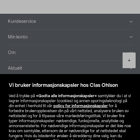
Bunntekst
Kundeservice
Min konto
Om
Product
+
quantity
Aktuelt
Våre selskaper
Vi bruker informasjonskapsler hos Clas Ohlson
Ved å trykke på
«Godta alle informasjonskapsler»
samtykker du i at vi
Finn din butikk
lagrer informasjonskapsler (cookies) og annen sporingsteknologi på
din enhet i henhold til vår
policy for informasjonskapsler
for å
forbedre brukeropplevelsen din på vårt nettsted, analysere bruken av
SE
NO
FI
nettstedet og for å tilpasse våre markedsføringstiltak. Vi bruker fire
typer informasjonskapsler: nødvendige, funksjonelle, analytiske og
annonserelaterte. For nødvendige informasjonskapsler er det ikke noe
krav om samtykke, ettersom de er nødvendige for at nettstedet skal
fungere. Hvis du istedenfor ønsker å skreddersy dine valg, kan du