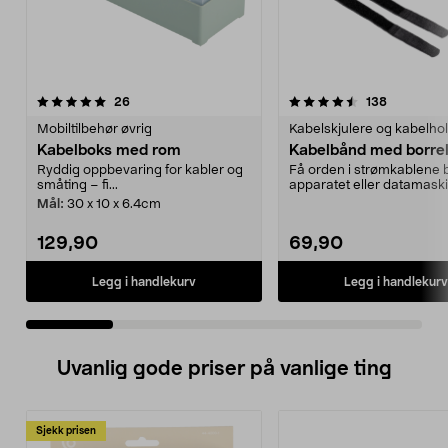
4.5 av 5 stjerner
anmeldelser
4.0 av 5 stjerner
anmeldels
26
138
Mobiltilbehør øvrig
Kabelskjulere og kabelho
Kabelboks med rom
Kabelbånd med borre
Ryddig oppbevaring for kabler og
Få orden i strømkablene b
småting – fi...
apparatet eller datamask
å bunte dem samm...
Mål:
30 x 10 x 6.4cm
129,90
69,90
Legg i handlekurv
Legg i handlekurv
Uvanlig gode priser på vanlige ting
Sjekk prisen