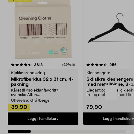
4.5av 5 stjerner
anmeldelser
4.5av 5 stjerner
anmeldels
3813
256
(9,97/stk)
Kjøkkenrengjøring
Kleshengere
Mikrofiberklut 32 x 31 cm, 4-
Sklisikre kleshengere 
pakning
med metallpinne, 8-p
Kåret til «soleklar favoritt» i
Elegant og skikkelig kles
-
svenske Afton...
tre og metall – finnes i fle
Kleshe...
Utførelse:
Grå/beige
39,90
79,90
Legg i handlekurv
Legg i handlekurv