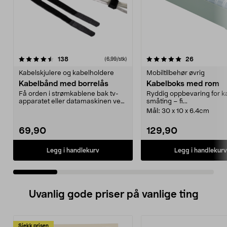
5.0 av 5 stjerner
anmeldelser
4.0 av 5 stjerner
anmeldelse
138
26
(6,99/stk)
Kabelskjulere og kabelholdere
Mobiltilbehør øvrig
Kabelbånd med borrelås
Kabelboks med rom
Få orden i strømkablene bak tv-
Ryddig oppbevaring for k
apparatet eller datamaskinen ved
småting – fi...
å bunte dem samm...
Mål:
30 x 10 x 6.4cm
69,90
129,90
Legg i handlekurv
Legg i handlekurv
Uvanlig gode priser på vanlige ting
Sjekk prisen