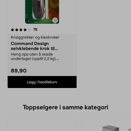
anmeldelser
76
Knaggrekker og kleskroker
Command Design
selvklebende krok til
utendørsbruk, large
Heng opp uten å skade
underlaget (opptil 2,2 kg).
Command designkrok –
vannbesta...
89,90
Legg i handlekurv
Toppselgere i samme kategori