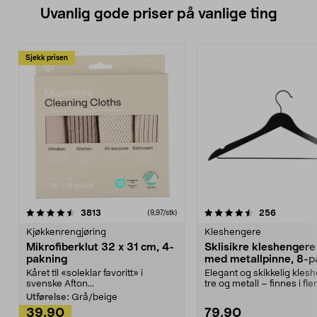
Uvanlig gode priser på vanlige ting
Sjekk prisen
4.5av 5 stjerner
anmeldelser
4.5av 5 stjerner
anmeldels
3813
256
(9,97/stk)
Kjøkkenrengjøring
Kleshengere
Mikrofiberklut 32 x 31 cm, 4-
Sklisikre kleshengere 
pakning
med metallpinne, 8-p
Kåret til «soleklar favoritt» i
Elegant og skikkelig kles
svenske Afton...
tre og metall – finnes i fle
Kleshe...
Utførelse:
Grå/beige
39,90
79,90