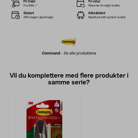
Fri frakt
Fri retur
Fra 599,–*
Returner til valgfri butikk
Sikkert
Klikk&Hent
365 dagers åpent kjøp
Bestill på nett og hent i butikk
Command
-
Se alle produktene
Vil du komplettere med flere produkter i
samme serie?