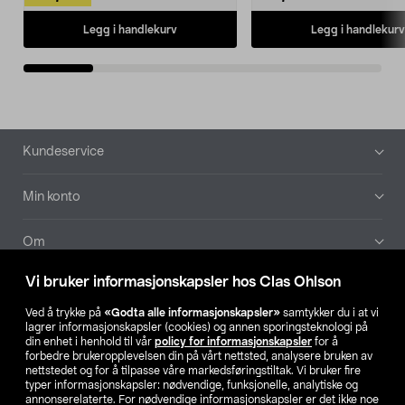
Legg i handlekurv
Legg i handlekurv
Bunntekst
Kundeservice
Min konto
Om
Vi bruker informasjonskapsler hos Clas Ohlson
Aktuelt
Ved å trykke på
«Godta alle informasjonskapsler»
samtykker du i at vi
lagrer informasjonskapsler (cookies) og annen sporingsteknologi på
Våre selskaper
din enhet i henhold til vår
policy for informasjonskapsler
for å
forbedre brukeropplevelsen din på vårt nettsted, analysere bruken av
nettstedet og for å tilpasse våre markedsføringstiltak. Vi bruker fire
Finn din butikk
typer informasjonskapsler: nødvendige, funksjonelle, analytiske og
annonserelaterte. For nødvendige informasjonskapsler er det ikke noe