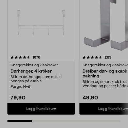
4.5 av 5 stjerner
anmeldelser
4.5 av 5 stjerner
anmeldels
1876
269
Knaggrekker og kleskroker
Knaggrekker og kleskrok
Dørhenger, 4 kroker
Dreibar dør- og skapk
pakning
Stilren dørhenger som enkelt
henges på dørbla...
Stilren og smart krok i rustf
Vendbar og passer både 
Farge:
Hvit
skapdøre...
79,90
49,90
Legg i handlekurv
Legg i handlekurv