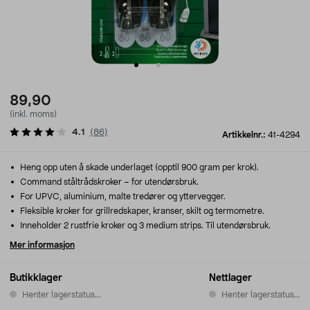
89,90
(inkl. moms)
4.1
(
86
)
Artikkelnr.:
41-4294
Heng opp uten å skade underlaget (opptil 900 gram per krok).
Command ståltrådskroker – for utendørsbruk.
For UPVC, aluminium, malte tredører og yttervegger.
Fleksible kroker for grillredskaper, kranser, skilt og termometre.
Inneholder 2 rustfrie kroker og 3 medium strips. Til utendørsbruk.
Mer informasjon
Butikklager
Nettlager
Henter lagerstatus...
Henter lagerstatus...