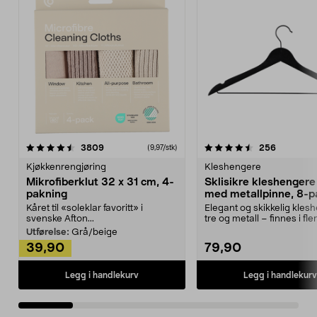
4.5av 5 stjerner
anmeldelser
4.5av 5 stjerner
anmeldels
3809
256
(9,97/stk)
Kjøkkenrengjøring
Kleshengere
Mikrofiberklut 32 x 31 cm, 4-
Sklisikre kleshengere 
pakning
med metallpinne, 8-p
Kåret til «soleklar favoritt» i
Elegant og skikkelig kles
svenske Afton...
tre og metall – finnes i fle
Kleshe...
Utførelse:
Grå/beige
39,90
79,90
Legg i handlekurv
Legg i handlekurv