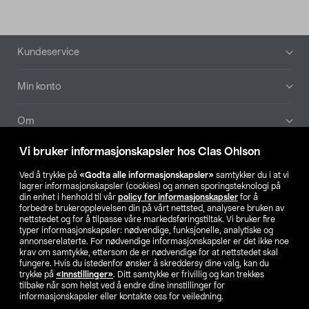
Bunntekst
Kundeservice
Min konto
Om
Vi bruker informasjonskapsler hos Clas Ohlson
Aktuelt
Ved å trykke på
«Godta alle informasjonskapsler»
samtykker du i at vi
lagrer informasjonskapsler (cookies) og annen sporingsteknologi på
Våre selskaper
din enhet i henhold til vår
policy for informasjonskapsler
for å
forbedre brukeropplevelsen din på vårt nettsted, analysere bruken av
nettstedet og for å tilpasse våre markedsføringstiltak. Vi bruker fire
Finn din butikk
typer informasjonskapsler: nødvendige, funksjonelle, analytiske og
annonserelaterte. For nødvendige informasjonskapsler er det ikke noe
krav om samtykke, ettersom de er nødvendige for at nettstedet skal
SE
NO
FI
fungere. Hvis du istedenfor ønsker å skreddersy dine valg, kan du
trykke på
«Innstillinger»
. Ditt samtykke er frivillig og kan trekkes
tilbake når som helst ved å endre dine innstillinger for
informasjonskapsler eller kontakte oss for veiledning.