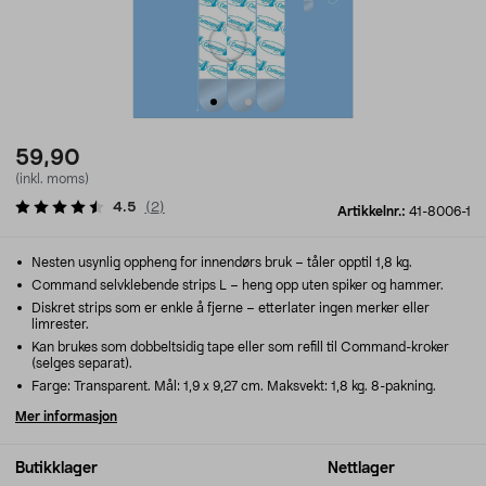
59,90
(inkl. moms)
4.5
(
2
)
Artikkelnr.:
41-8006-1
Nesten usynlig oppheng for innendørs bruk – tåler opptil 1,8 kg.
Command selvklebende strips L – heng opp uten spiker og hammer.
Diskret strips som er enkle å fjerne – etterlater ingen merker eller
limrester.
Kan brukes som dobbeltsidig tape eller som refill til Command-kroker
(selges separat).
Farge: Transparent. Mål: 1,9 x 9,27 cm. Maksvekt: 1,8 kg. 8-pakning.
Mer informasjon
Butikklager
Nettlager