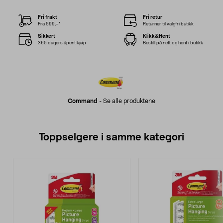
Fri frakt
Fri retur
Fra 599,–*
Returner til valgfri butikk
Sikkert
Klikk&Hent
365 dagers åpent kjøp
Bestill på nett og hent i butikk
Command
-
Se alle produktene
Toppselgere i samme kategori