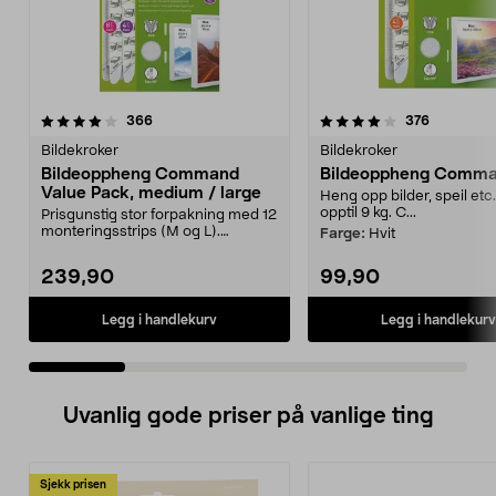
4.0 av 5 stjerner
anmeldelser
4.0 av 5 stjerner
anmeldels
366
376
Bildekroker
Bildekroker
Bildeoppheng Command
Bildeoppheng Comma
Value Pack, medium / large
Heng opp bilder, speil etc
opptil 9 kg. C...
Prisgunstig stor forpakning med 12
monteringsstrips (M og L).
Farge:
Hvit
Command Value Pack...
239,90
99,90
Legg i handlekurv
Legg i handlekurv
Uvanlig gode priser på vanlige ting
Sjekk prisen