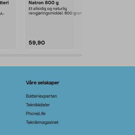
tteri
Natron 800 g
Telys, 50 st
Et allsidig og naturlig
100 % stearin.
rengjøringsmiddel. 800 gram
AA-
natron – til rengjøring både...
59,90
69,90
Legg i handlekurv
Legg 
Våre selskaper
Batteriexperten
Teknikkdeler
PhoneLife
Teknikmagasinet