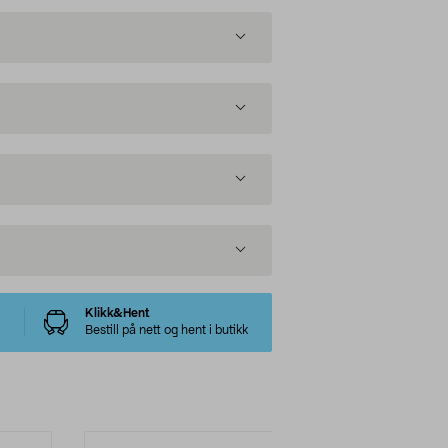
Klikk&Hent
Bestill på nett og hent i butikk