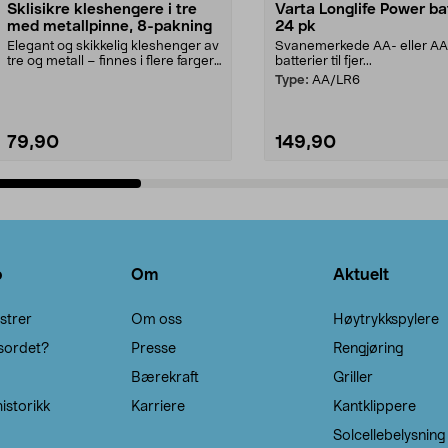
Sklisikre kleshengere i tre
Varta Longlife Power ba
med metallpinne, 8-pakning
24 pk
Elegant og skikkelig kleshenger av
Svanemerkede AA- eller A
tre og metall – finnes i flere farger.
batterier til fjer...
Kleshe...
Type:
AA/LR6
79,90
149,90
Legg i handlekurv
Legg i handlekurv
o
Om
Aktuelt
strer
Om oss
Høytrykkspylere
sordet?
Presse
Rengjøring
Bærekraft
Griller
istorikk
Karriere
Kantklippere
Solcellebelysning