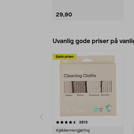
29,90
Legg i handlekurv
Uvanlig gode priser på vanli
Sjekk prisen
5av 5 stjerner
4.5av 5 stjerner
anmeldelser
3813
Kjøkkenrengjøring