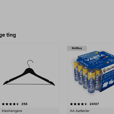
ge ting
Multibuy
4.5av 5 stjerner
anmeldelser
4.5av 5 stjerner
anmeldels
256
24107
Kleshengere
AA-batterier