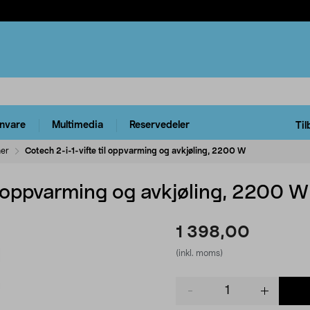
rnvare
Multimedia
Reservedeler
Til
ner
Cotech 2-i-1-vifte til oppvarming og avkjøling, 2200 W
il oppvarming og avkjøling, 2200 W
1 398,00
(inkl. moms)
Product
quantity