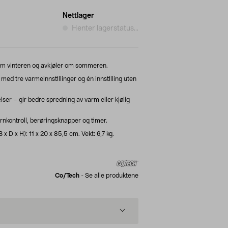
Nettlager
Henter lagerstatus...
 om vinteren og avkjøler om sommeren.
e med tre varmeinnstillinger og én innstilling uten
er – gir bedre spredning av varm eller kjølig
rnkontroll, berøringsknapper og timer.
x D x H): 11 x 20 x 85,5 cm. Vekt: 6,7 kg.
Co/tech
-
Se alle produktene