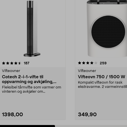
4.0 av 5 stjerner
anmeldelser
4.0 av 5 stjerner
anmeldelser
187
259
Vifteovner
Vifteovner
Cotech 2-i-1-vifte til
Vifteovn 750 / 1500 W
oppvarming og avkjøling,
Kompakt vifteovn for rask
2200 W
ekstravarme. 2 varmeinnstil
Fleksibel tårnvifte som varmer om
(750 W / 1500 W) gir...
vinteren og avkjøler om
sommeren. Cotech 2-i-1...
1398,00
349,90