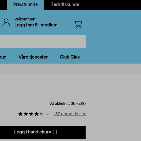
Privatkunde
Bedriftskunde
Velkommen
Logg inn/Bli medlem
bud
Våre tjenester
Club Clas
Artikkelnr.:
36-7280
187
anmeldelser
Legg i handlekurv
(1)