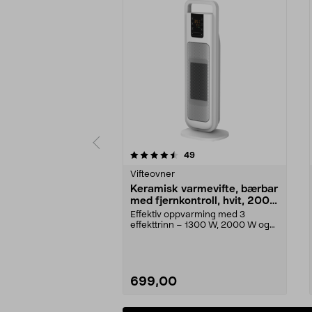
5 av 5 stjerner
4.5 av 5 stjerner
anmeldelser
49
Vifteovner
Keramisk varmevifte, bærbar
med fjernkontroll, hvit, 2000
W
Effektiv oppvarming med 3
effekttrinn – 1300 W, 2000 W og
ECO. Vifteovn med kera...
699,00