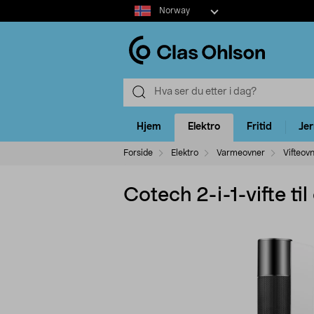
Select
Norway
market
Hjem
Elektro
Fritid
Je
Forside
Elektro
Varmeovner
Vifteov
Cotech 2-i-1-vifte t