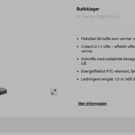
Butikklager
Henter lagerstatus...
Fleksibel tårnvifte som varmer
Cotech 2-i-1-vifte – effektiv vift
varme.
Golvvifte med sveipende bevegels
luft.
Energieffektivt PTC-element, fje
Ledningens lengde: 1,5 m. Mål (B 
Mer informasjon