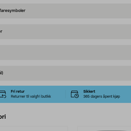
 faresymboler
er
l)
Fri retur
Sikkert
Returner til valgfri butikk
365 dagers åpent kjøp
ri