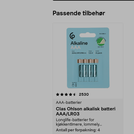
Passende tilbehør
5av 5 stjerner
anmeldelser
2530
AAA-batterier
Clas Ohlson alkalisk batteri
AAA/LR03
Longlife-batterier for
kjøkkentimere, lommely...
Antall per forpakning:
4