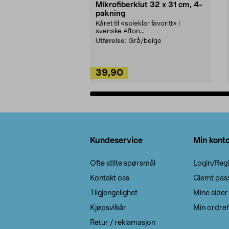
Mikrofiberklut 32 x 31 cm, 4-
pakning
Kåret til «soleklar favoritt» i
svenske Afton...
Utførelse:
Grå/beige
39,90
Legg i handlekurv
Bunntekst
Kundeservice
Min kont
Ofte stilte spørsmål
Login/Regi
Kontakt oss
Glemt pas
Tilgjengelighet
Mine sider
Kjøpsvilkår
Min ordreh
Retur / reklamasjon