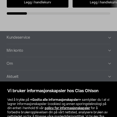
Legg i handlekurv
Legg i handlekurv
Bunntekst
Kundeservice
Min konto
Om
Aktuelt
Våre selskaper
Vi bruker informasjonskapsler hos Clas Ohlson
Ved å trykke på
«Godta alle informasjonskapsler»
samtykker du i at vi
Finn din butikk
lagrer informasjonskapsler (cookies) og annen sporingsteknologi på
din enhet i henhold til vår
policy for informasjonskapsler
for å
forbedre brukeropplevelsen din på vårt nettsted, analysere bruken av
SE
NO
FI
nettstedet og for å tilpasse våre markedsføringstiltak. Vi bruker fire