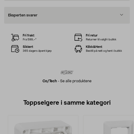
Eksperten svarer
Fri frakt
Fri retur
Fra 599,–*
Returner til valgfri butikk
Sikkert
Klikk&Hent
365 dagers åpent kjøp
Bestill på nett og hent i butikk
Co/tech
-
Se alle produktene
Toppselgere i samme kategori