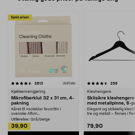
Sjekk prisen
4.5av 5 stjerner
anmeldelser
4.5av 5 stjerner
anmeldels
3813
256
(9,97/stk)
Kjøkkenrengjøring
Kleshengere
Mikrofiberklut 32 x 31 cm, 4-
Sklisikre kleshengere 
pakning
med metallpinne, 8-p
Kåret til «soleklar favoritt» i
Elegant og skikkelig kles
svenske Afton...
tre og metall – finnes i fle
Kleshe...
Utførelse:
Grå/beige
39,90
79,90