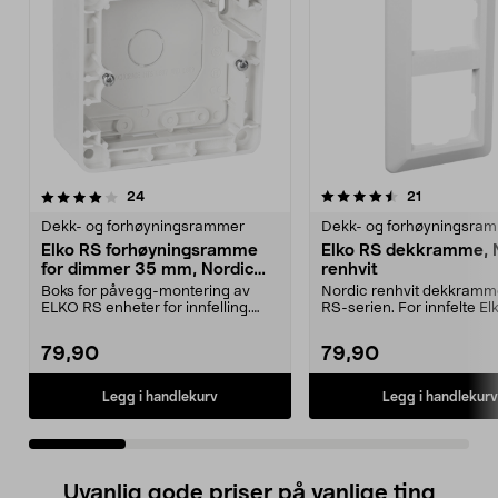
4.5 av 5 stjerner
anmeldelser
5.0 av 5 stjerner
anmeldelse
24
21
Dekk- og forhøyningsrammer
Dekk- og forhøyningsra
Elko RS forhøyningsramme
Elko RS dekkramme, 
for dimmer 35 mm, Nordic
renhvit
renhvit
Boks for påvegg-montering av
Nordic renhvit dekkramme
ELKO RS enheter for innfelling.
RS-serien. For innfelte El
Elko RS – 35 mm dyp...
strømbrytere, di...
79,90
79,90
Legg i handlekurv
Legg i handlekurv
Uvanlig gode priser på vanlige ting