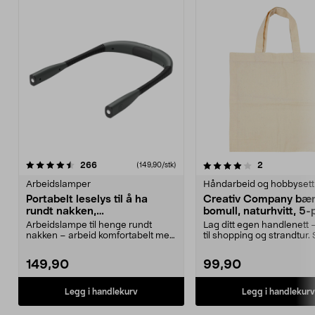
4.0 av 5 stjerner
anmeldelser
5.0 av 5 stjerner
anmeldelser
266
2
(149,90/stk)
Arbeidslamper
Håndarbeid og hobbysett
Portabelt leselys til å ha
Creativ Company bære
rundt nakken,
bomull, naturhvitt, 5
håndarbeidslampe
Arbeidslampe til henge rundt
Lag ditt egen handlenett 
nakken – arbeid komfortabelt med
til shopping og strandtur. 
hendene fri. Porta...
unike bæ...
149,90
99,90
Legg i handlekurv
Legg i handlekurv