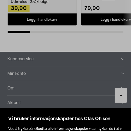
Kleshe...
Utførelse:
Grå/beige
39,90
79,90
Legg i handlekurv
Legg i handlekurv
Bunntekst
Kundeservice
Min konto
Om
Product
+
quantity
Aktuelt
Våre selskaper
Vi bruker informasjonskapsler hos Clas Ohlson
Ved å trykke på
«Godta alle informasjonskapsler»
samtykker du i at vi