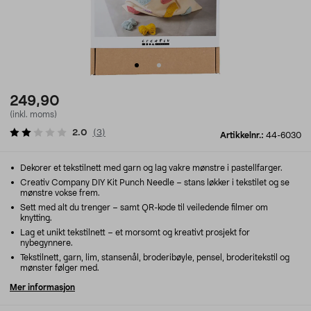
249,90
(inkl. moms)
2.0
(
3
)
Artikkelnr.:
44-6030
Dekorer et tekstilnett med garn og lag vakre mønstre i pastellfarger.
Creativ Company DIY Kit Punch Needle – stans løkker i tekstilet og se
mønstre vokse frem.
Sett med alt du trenger – samt QR-kode til veiledende filmer om
knytting.
Lag et unikt tekstilnett – et morsomt og kreativt prosjekt for
nybegynnere.
Tekstilnett, garn, lim, stansenål, broderibøyle, pensel, broderitekstil og
mønster følger med.
Mer informasjon