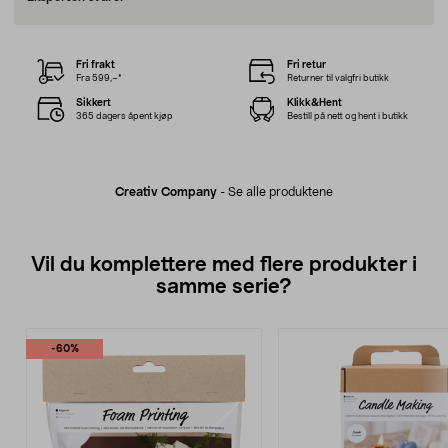
Fri frakt
Fri retur
Fra 599,–*
Returner til valgfri butikk
Sikkert
Klikk&Hent
365 dagers åpent kjøp
Bestill på nett og hent i butikk
Creativ Company
-
Se alle produktene
Vil du komplettere med flere produkter i
samme serie?
-60%