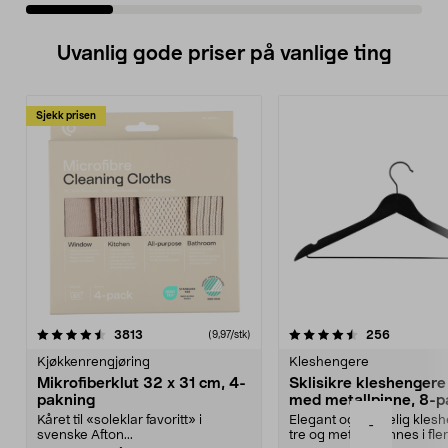
Uvanlig gode priser på vanlige ting
Sjekk prisen
4.5av 5 stjerner
anmeldelser
4.5av 5 stjerner
anmeldels
3813
256
(9,97/stk)
Kjøkkenrengjøring
Kleshengere
Mikrofiberklut 32 x 31 cm, 4-
Sklisikre kleshengere 
pakning
med metallpinne, 8-p
Kåret til «soleklar favoritt» i
Elegant og skikkelig kles
-
svenske Afton...
tre og metall – finnes i fle