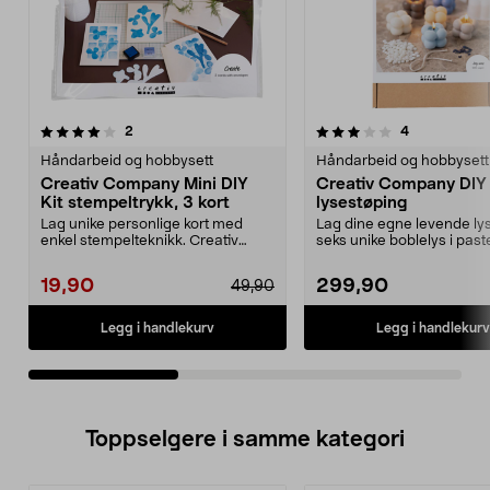
3.5av 5 stjerner
anmeldelser
5.0av 5 stjerner
anmeldelser
2
4
Håndarbeid og hobbysett
Håndarbeid og hobbysett
Creativ Company Mini DIY
Creativ Company DIY 
Kit stempeltrykk, 3 kort
lysestøping
Lag unike personlige kort med
Lag dine egne levende lys
enkel stempelteknikk. Creativ
seks unike boblelys i paste
Company Mini DIY Kit...
Creativ Co...
19,90
299,90
49,90
Legg i handlekurv
Legg i handlekurv
Toppselgere i samme kategori