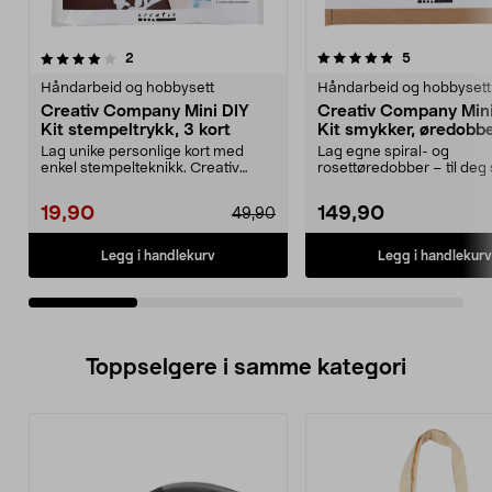
5.0av 5 stjerner
anmeldelser
2.0av 5 stjerner
anmeldelser
2
5
Håndarbeid og hobbysett
Håndarbeid og hobbysett
Creativ Company Mini DIY
Creativ Company Mini
Kit stempeltrykk, 3 kort
Kit smykker, øredobb
ring
Lag unike personlige kort med
Lag egne spiral- og
enkel stempelteknikk. Creativ
rosettøredobber – til deg s
Company Mini DIY Kit...
som gave. Creativ Mini ...
19,90
149,90
49,90
Legg i handlekurv
Legg i handlekurv
Toppselgere i samme kategori