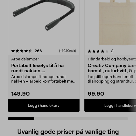
4.0 av 5 stjerner
anmeldelser
5.0 av 5 stjerner
anmeldelser
266
2
(149,90/stk)
Arbeidslamper
Håndarbeid og hobbysett
Portabelt leselys til å ha
Creativ Company bære
rundt nakken,
bomull, naturhvitt, 5
håndarbeidslampe
Arbeidslampe til henge rundt
Lag ditt egen handlenett 
nakken – arbeid komfortabelt med
til shopping og strandtur. 
hendene fri. Porta...
unike bæ...
149,90
99,90
Legg i handlekurv
Legg i handlekurv
Uvanlig gode priser på vanlige ting