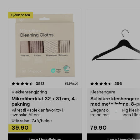
Sjekk prisen
4.5av 5 stjerner
anmeldelser
4.5av 5 stjerner
anmeldels
3813
256
(9,97/stk)
Kjøkkenrengjøring
Kleshengere
Mikrofiberklut 32 x 31 cm, 4-
Sklisikre kleshengere 
pakning
med metallpinne, 8-p
Kåret til «soleklar favoritt» i
Elegant og skikkelig kles
-
svenske Afton...
tre og metall – finnes i fle
Kleshe...
Utførelse:
Grå/beige
39,90
79,90
Legg i handlekurv
Legg i handlekurv