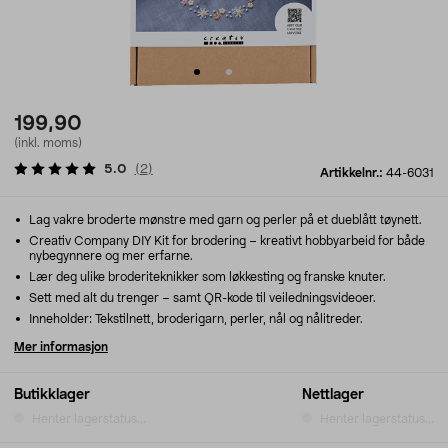
199,90
(inkl. moms)
5.0
(
2
)
Artikkelnr.:
44-6031
Lag vakre broderte mønstre med garn og perler på et dueblått tøynett.
Creativ Company DIY Kit for brodering – kreativt hobbyarbeid for både
nybegynnere og mer erfarne.
Lær deg ulike broderiteknikker som løkkesting og franske knuter.
Sett med alt du trenger – samt QR-kode til veiledningsvideoer.
Inneholder: Tekstilnett, broderigarn, perler, nål og nålitreder.
Mer informasjon
Butikklager
Nettlager
Henter lagerstatus...
Henter lagerstatus...