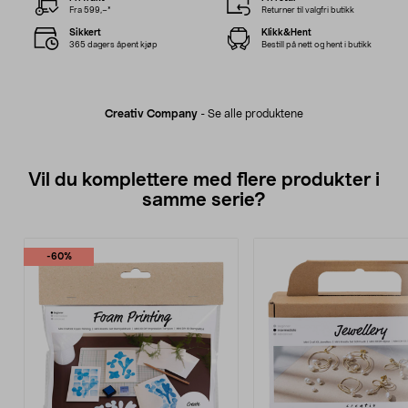
Fra 599,–*
Returner til valgfri butikk
Sikkert
Klikk&Hent
365 dagers åpent kjøp
Bestill på nett og hent i butikk
Creativ Company
-
Se alle produktene
Vil du komplettere med flere produkter i
samme serie?
-60%