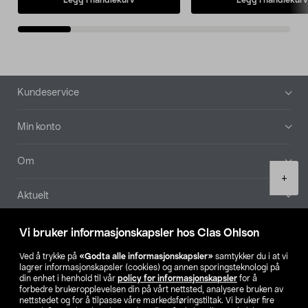
Bunntekst
Kundeservice
Min konto
Om
Product
+
quantity
Aktuelt
Våre selskaper
Vi bruker informasjonskapsler hos Clas Ohlson
Ved å trykke på
«Godta alle informasjonskapsler»
samtykker du i at vi
Finn din butikk
lagrer informasjonskapsler (cookies) og annen sporingsteknologi på
din enhet i henhold til vår
policy for informasjonskapsler
for å
forbedre brukeropplevelsen din på vårt nettsted, analysere bruken av
SE
NO
FI
nettstedet og for å tilpasse våre markedsføringstiltak. Vi bruker fire