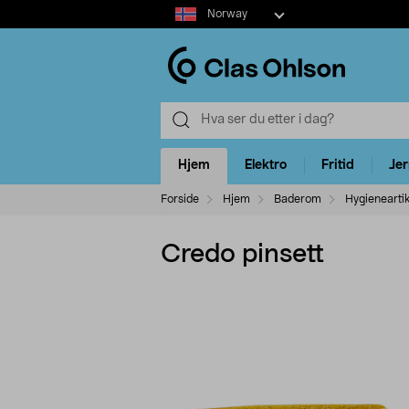
Select
Norway
market
Hjem
Elektro
Fritid
Je
Forside
Hjem
Baderom
Hygieneartik
Credo pinsett