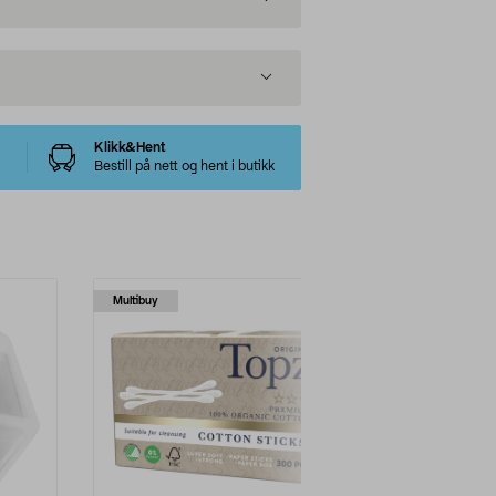
Klikk&Hent
Bestill på nett og hent i butikk
Multibuy