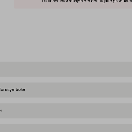
Du finner informasjon om det utgåtte produktet
 faresymboler
er