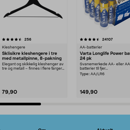
4.5av 5 stjerner
anmeldelser
4.5av 5 stjerner
anmeldels
256
24107
Kleshengere
AA-batterier
Sklisikre kleshengere i tre
Varta Longlife Power ba
med metallpinne, 8-pakning
24 pk
Elegant og skikkelig kleshenger av
Svanemerkede AA- eller A
tre og metall – finnes i flere farger.
batterier til fjer...
Kleshe...
Type:
AA/LR6
79,90
149,90
Legg i handlekurv
Legg i handlekurv