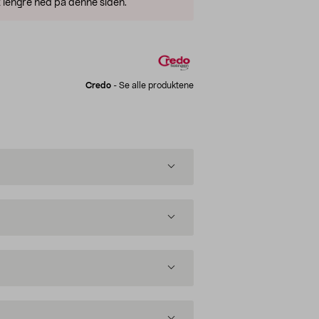
 lengre ned på denne siden.
Credo
-
Se alle produktene