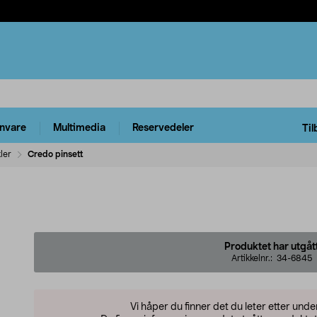
rnvare
Multimedia
Reservedeler
Til
ler
Credo pinsett
Produktet har utgåt
Artikkelnr.:
34-6845
Vi håper du finner det du leter etter und