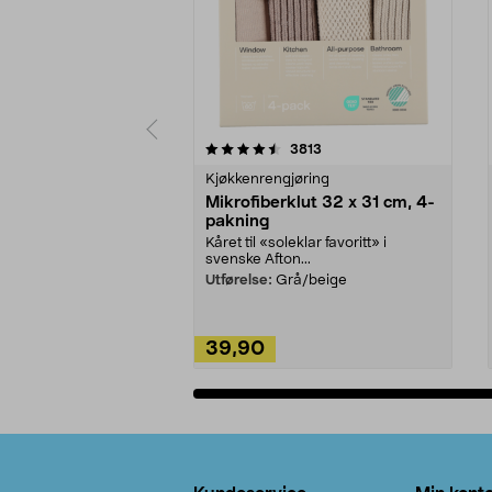
5av 5 stjerner
4.5av 5 stjerner
anmeldelser
3813
Kjøkkenrengjøring
Mikrofiberklut 32 x 31 cm, 4-
pakning
Kåret til «soleklar favoritt» i
svenske Afton...
Utførelse:
Grå/beige
39,90
Legg i handlekurv
Bunntekst