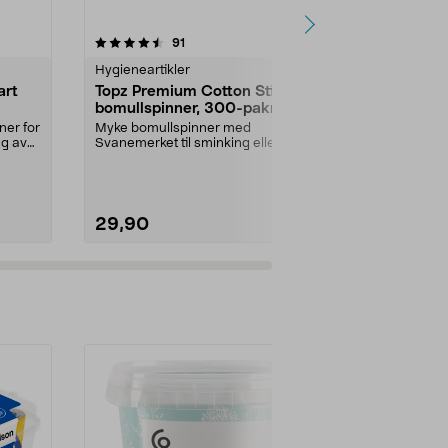
4.5 av 5 stjerner
anmeldelser
4.5
91
7
Hygieneartikler
Hygieneartikl
art
Topz Premium Cotton Sticks
Gunry Wet 
bomullspinner, 300-pakning
våtserviett
ner for
Myke bomullspinner med
Store, myke se
ng av
Svanemerket til sminking eller
håndvesken ell
rengjøring. 300-pakning me...
Utførelse:
Sit
29,90
14,90