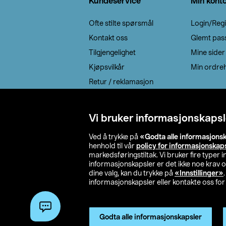
Kundeservice
Min kont
Ofte stilte spørsmål
Login/Regi
Kontakt oss
Glemt pas
Tilgjengelighet
Mine sider
Kjøpsvilkår
Min ordreh
Retur / reklamasjon
EE-avfall
Cookie policy
Vi bruker informasjonskapsl
Leveringsalternativ
Ved å trykke på
«Godta alle informasjons
henhold til vår
policy for informasjonskap
markedsføringstiltak. Vi bruker fire typer
informasjonskapsler er det ikke noe krav 
dine valg, kan du trykke på
«Innstillinger»
informasjonskapsler eller kontakte oss for 
© 2026 Clas Oh
Godta alle informasjonskapsler