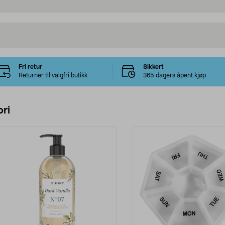
Fri retur
Sikkert
Returner til valgfri butikk
365 dagers åpent kjøp
ri