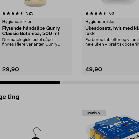
4.5 av 5 stjerner
anmeldelser
4.5 av 5 stjerner
anmeldelser
929
69
Hygieneartikler
Hygieneartikler
Flytende håndsåpe Gunry
Ukesdosett, hvit med kl
Classic Botanica, 500 ml
lokk
Dermatologisk testet såpe –
Forbered tabletter og vitami
finnes i flere varianter. Gunry
hele uken – praktisk doseri
Classic Botanica – f...
medisiner. ...
29,90
49,90
ge ting
Multibuy