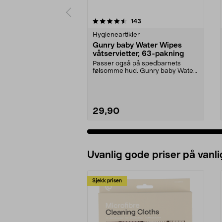
5 av 5 stjerner
4.5 av 5 stjerner
anmeldelser
143
Hygieneartikler
Gunry baby Water Wipes
våtservietter, 63-pakning
Passer også på spedbarnets
følsomme hud. Gunry baby Water
Wipes er våtservietter...
29,90
Uvanlig gode priser på vanli
Sjekk prisen