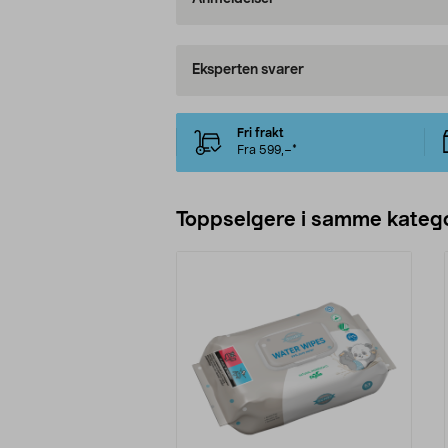
Eksperten svarer
Fri frakt
Fra 599,–*
Toppselgere i samme katego