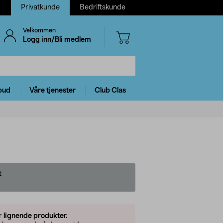
Privatkunde
Bedriftskunde
Velkommen
Logg inn/Bli medlem
bud
Våre tjenester
Club Clas
t
er
lignende produkter.