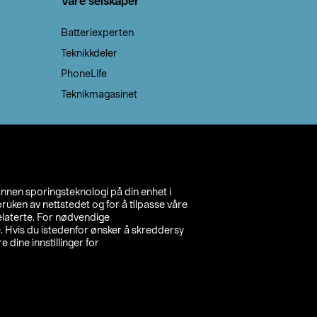
Våre selskaper
Batteriexperten
Teknikkdeler
PhoneLife
Teknikmagasinet
annen sporingsteknologi på din enhet i
ruken av nettstedet og for å tilpasse våre
relaterte. For nødvendige
. Hvis du istedenfor ønsker å skreddersy
e dine innstillinger for
inn din butikk