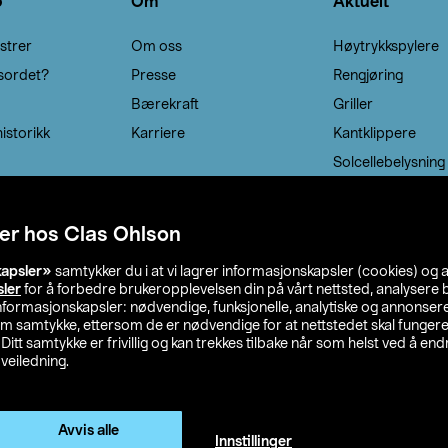
o
Om
Aktuelt
strer
Om oss
Høytrykkspylere
sordet?
Presse
Rengjøring
Bærekraft
Griller
istorikk
Karriere
Kantklippere
Solcellebelysning
er hos Clas Ohlson
kapsler»
samtykker du i at vi lagrer informasjonskapsler (cookies) og 
sler
for å forbedre brukeropplevelsen din på vårt nettsted, analysere b
 informasjonskapsler: nødvendige, funksjonelle, analytiske og annonse
om samtykke, ettersom de er nødvendige for at nettstedet skal fungere
. Ditt samtykke er frivillig og kan trekkes tilbake når som helst ved å endr
veiledning.
lson
Privacy statement
Medlemsvilkår
Kjøpsvilkår
F
Endre til priser ekskl. moms
Avvis alle
Innstillinger