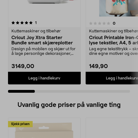
anmeldelser
5.0 av 5 stjerner
1
anmeldelser
0
0.0 av 5 stjerner
Kuttemaskiner og tilbehør
Kuttemaskiner og tilbehø
Cricut Joy Xtra Starter
Cricut Printable Iron-
Bundle smart skjæreplotter
lyse tekstiler, A4, 5 ar
Design på mobilen og skjær ut for
Lag egne tekstiltrykk – skr
å lage personlige dekorasjoner,
dine egne motiver og ove
kort m.m. Cric...
enkelt til lys...
3149,00
149,90
Legg i handlekurv
Legg i handlekurv
Uvanlig gode priser på vanlige ting
Sjekk prisen