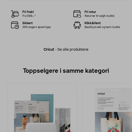
Fri frakt
Fri retur
Fra 599,–*
Returner til valgfri butikk
Sikkert
Klikk&Hent
365 dagers åpent kjøp
Bestill på nett og hent i butikk
Cricut
-
Se alle produktene
Toppselgere i samme kategori