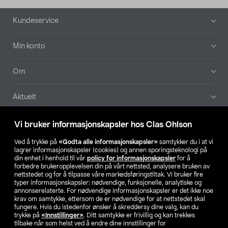
Bunntekst
Kundeservice
Min konto
Om
Aktuelt
Våre selskaper
Vi bruker informasjonskapsler hos Clas Ohlson
Ved å trykke på
«Godta alle informasjonskapsler»
samtykker du i at vi
Finn din butikk
lagrer informasjonskapsler (cookies) og annen sporingsteknologi på
din enhet i henhold til vår
policy for informasjonskapsler
for å
forbedre brukeropplevelsen din på vårt nettsted, analysere bruken av
SE
NO
FI
nettstedet og for å tilpasse våre markedsføringstiltak. Vi bruker fire
typer informasjonskapsler: nødvendige, funksjonelle, analytiske og
annonserelaterte. For nødvendige informasjonskapsler er det ikke noe
krav om samtykke, ettersom de er nødvendige for at nettstedet skal
fungere. Hvis du istedenfor ønsker å skreddersy dine valg, kan du
trykke på
«Innstillinger»
. Ditt samtykke er frivillig og kan trekkes
tilbake når som helst ved å endre dine innstillinger for