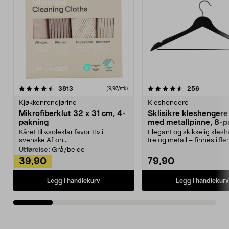
4.5av 5 stjerner
anmeldelser
4.5av 5 stjerner
anmeldels
3813
256
(9,97/stk)
Kjøkkenrengjøring
Kleshengere
Mikrofiberklut 32 x 31 cm, 4-
Sklisikre kleshengere 
pakning
med metallpinne, 8-p
Kåret til «soleklar favoritt» i
Elegant og skikkelig kles
svenske Afton...
tre og metall – finnes i fle
Kleshe...
Utførelse:
Grå/beige
39,90
79,90
Legg i handlekurv
Legg i handlekurv