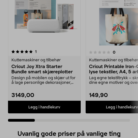
anmeldelser
5.0 av 5 stjerner
1
anmeldelser
0
0.0 av 5 stjerner
Kuttemaskiner og tilbehør
Kuttemaskiner og tilbehø
Cricut Joy Xtra Starter
Cricut Printable Iron-
Bundle smart skjæreplotter
lyse tekstiler, A4, 5 ar
Design på mobilen og skjær ut for
Lag egne tekstiltrykk – skr
å lage personlige dekorasjoner,
dine egne motiver og ove
kort m.m. Cric...
enkelt til lys...
3149,00
149,90
Legg i handlekurv
Legg i handlekurv
Uvanlig gode priser på vanlige ting