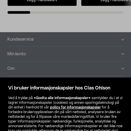
Bunntekst
Kundeservice
Min konto
Om
Aktuelt
Vi bruker informasjonskapsler hos Clas Ohlson
Våre selskaper
Ved å trykke på
«Godta alle informasjonskapsler»
samtykker du i at vi
lagrer informasjonskapsler (cookies) og annen sporingsteknologi på
din enhet i henhold til vår
policy for informasjonskapsler
for å
Finn din butikk
forbedre brukeropplevelsen din på vårt nettsted, analysere bruken av
nettstedet og for å tilpasse våre markedsføringstiltak. Vi bruker fire
typer informasjonskapsler: nødvendige, funksjonelle, analytiske og
annonserelaterte. For nødvendige informasjonskapsler er det ikke noe
SE
NO
FI
krav om samtykke, ettersom de er nødvendige for at nettstedet skal