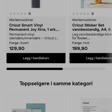
anmeldelser
anmeldelser
0
0
0.0 av 5 stjerner
0.0av 5 stjerner
Merkemaskiner
Merkemaskiner
Cricut Smart Vinyl
Cricut Sticker Set
Permanent Joy Xtra, 1 ark,
vannbestandig, A4, 6
24,1 × 91,5 cm
Permanent vinyl
Lag vannbestandige klist
utendørs/innendørs – Cricut J...
for flasker,...
Farge:
Svart
Farge:
Hvit
129,90
199,90
Legg i handlekurv
Legg i handlekurv
Toppselgere i samme kategori