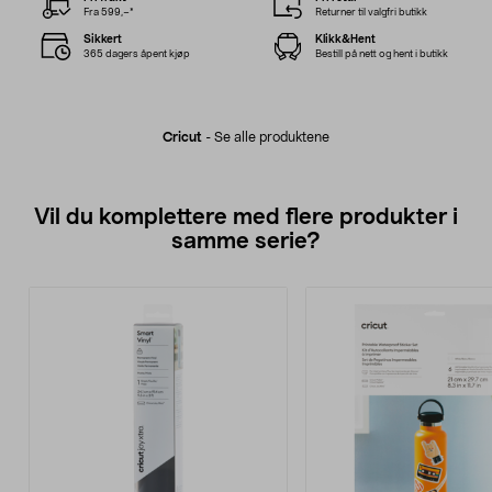
Fra 599,–*
Returner til valgfri butikk
Sikkert
Klikk&Hent
365 dagers åpent kjøp
Bestill på nett og hent i butikk
Cricut
-
Se alle produktene
Vil du komplettere med flere produkter i
samme serie?