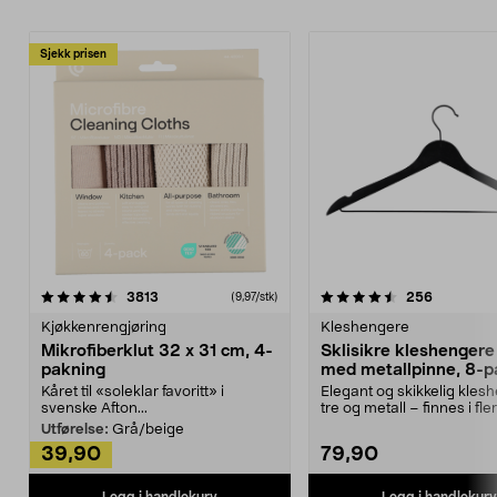
Sjekk prisen
4.5av 5 stjerner
anmeldelser
4.5av 5 stjerner
anmeldels
3813
256
(9,97/stk)
Kjøkkenrengjøring
Kleshengere
Mikrofiberklut 32 x 31 cm, 4-
Sklisikre kleshengere 
pakning
med metallpinne, 8-p
Kåret til «soleklar favoritt» i
Elegant og skikkelig kles
svenske Afton...
tre og metall – finnes i fle
Kleshe...
Utførelse:
Grå/beige
39,90
79,90
Legg i handlekurv
Legg i handlekurv