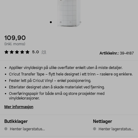
109,90
(inkl. moms)
5.0
(
1
)
Artikkelnr.:
39-4187
Appliker vinyldesign på ulike overflater enkelt uten å miste detaljer.
Cricut Transfer Tape – flytt hele designet i ett trinn – raskere og enklere.
Fester lett på Cricut Vinyl – enkel posisjonering.
Etterlater designet uten å skade materialet ved fjerning.
Overføringspapir for både små og store prosjekter med
vinyldekorasjoner.
Mer informasjon
Butikklager
Nettlager
Henter lagerstatus...
Henter lagerstatus...