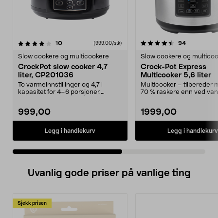
4.5 av 5 stjerner
anmeldelser
anmeldelse
10
94
(999,00/stk)
0.0 av 5 stjerner
Slow cookere og multicookere
Slow cookere og multico
CrockPot slow cooker 4,7
Crock-Pot Express
liter, CP201036
Multicooker 5,6 liter
To varmeinnstillinger og 4,7 l
Multicooker – tilbereder m
kapasitet for 4–6 porsjoner.
70 % raskere enn ved van
CrockPot CP201036 – ...
koking på komfyr...
999,00
1999,00
Legg i handlekurv
Legg i handlekurv
Uvanlig gode priser på vanlige ting
Sjekk prisen