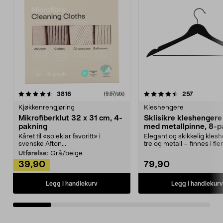
4.5av 5 stjerner
anmeldelser
4.5av 5 stjerner
anmeldels
3816
257
(9,97/stk)
Kjøkkenrengjøring
Kleshengere
Mikrofiberklut 32 x 31 cm, 4-
Sklisikre kleshengere 
pakning
med metallpinne, 8-p
Kåret til «soleklar favoritt» i
Elegant og skikkelig kles
svenske Afton...
tre og metall – finnes i fle
Kleshe...
Utførelse:
Grå/beige
39,90
79,90
Legg i handlekurv
Legg i handlekurv