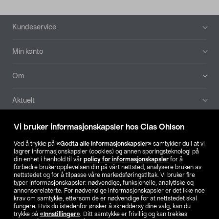
Bunntekst
Kundeservice
Min konto
Om
Aktuelt
Våre selskaper
Vi bruker informasjonskapsler hos Clas Ohlson
Ved å trykke på
«Godta alle informasjonskapsler»
samtykker du i at vi
Finn din butikk
lagrer informasjonskapsler (cookies) og annen sporingsteknologi på
din enhet i henhold til vår
policy for informasjonskapsler
for å
forbedre brukeropplevelsen din på vårt nettsted, analysere bruken av
SE
NO
FI
nettstedet og for å tilpasse våre markedsføringstiltak. Vi bruker fire
typer informasjonskapsler: nødvendige, funksjonelle, analytiske og
annonserelaterte. For nødvendige informasjonskapsler er det ikke noe
krav om samtykke, ettersom de er nødvendige for at nettstedet skal
fungere. Hvis du istedenfor ønsker å skreddersy dine valg, kan du
trykke på
«Innstillinger»
. Ditt samtykke er frivillig og kan trekkes