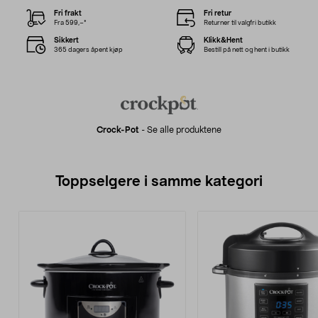
Fri frakt
Fri retur
Fra 599,–*
Returner til valgfri butikk
Sikkert
Klikk&Hent
365 dagers åpent kjøp
Bestill på nett og hent i butikk
Crock-Pot
-
Se alle produktene
Toppselgere i samme kategori