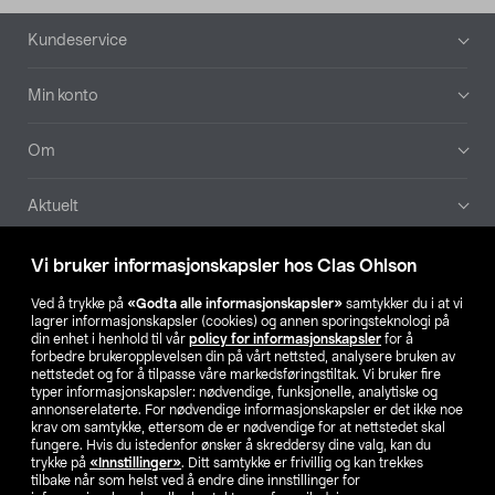
Bunntekst
Kundeservice
Min konto
Om
Aktuelt
Våre selskaper
Vi bruker informasjonskapsler hos Clas Ohlson
Ved å trykke på
«Godta alle informasjonskapsler»
samtykker du i at vi
Finn din butikk
lagrer informasjonskapsler (cookies) og annen sporingsteknologi på
din enhet i henhold til vår
policy for informasjonskapsler
for å
forbedre brukeropplevelsen din på vårt nettsted, analysere bruken av
SE
NO
FI
nettstedet og for å tilpasse våre markedsføringstiltak. Vi bruker fire
typer informasjonskapsler: nødvendige, funksjonelle, analytiske og
annonserelaterte. For nødvendige informasjonskapsler er det ikke noe
krav om samtykke, ettersom de er nødvendige for at nettstedet skal
fungere. Hvis du istedenfor ønsker å skreddersy dine valg, kan du
trykke på
«Innstillinger»
. Ditt samtykke er frivillig og kan trekkes
tilbake når som helst ved å endre dine innstillinger for