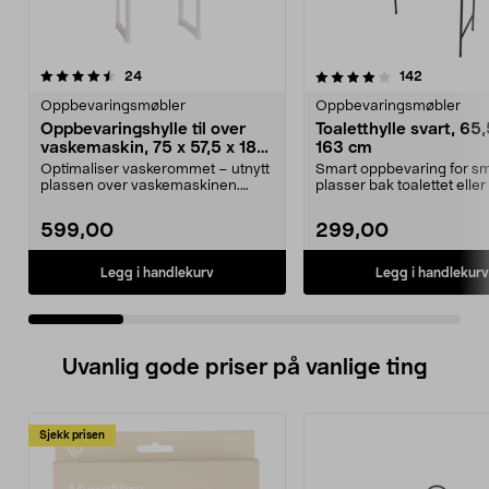
4.0 av 5 stjerner
anmeldelser
anmeldels
24
142
0.0 av 5 stjerner
Oppbevaringsmøbler
Oppbevaringsmøbler
Oppbevaringshylle til over
Toaletthylle svart, 65,
vaskemaskin, 75 x 57,5 x 187
163 cm
cm
Optimaliser vaskerommet – utnytt
Smart oppbevaring for s
plassen over vaskemaskinen.
plasser bak toalettet eller
Praktisk wash & sto...
vaskemaskinen. ...
599,00
299,00
Legg i handlekurv
Legg i handlekurv
Uvanlig gode priser på vanlige ting
Sjekk prisen