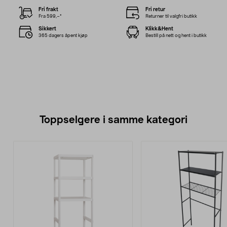
Fri frakt
Fri retur
Fra 599,–*
Returner til valgfri butikk
Sikkert
Klikk&Hent
365 dagers åpent kjøp
Bestill på nett og hent i butikk
Toppselgere i samme kategori