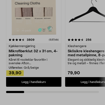
4.5av 5 stjerner
anmeldelser
4.5av 5 stjerner
anmeldels
3809
256
(9,97/stk)
Kjøkkenrengjøring
Kleshengere
Mikrofiberklut 32 x 31 cm, 4-
Sklisikre kleshengere 
pakning
med metallpinne, 8-p
Kåret til «soleklar favoritt» i
Elegant og skikkelig kles
svenske Afton...
tre og metall – finnes i fle
Kleshe...
Utførelse:
Grå/beige
39,90
79,90
Legg i handlekurv
Legg i handlekurv