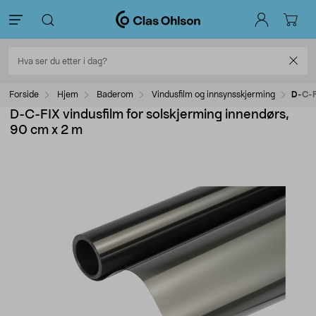
Forside
Hjem
Baderom
Vindusfilm og innsynsskjerming
D-C-F
D-C-FIX vindusfilm for solskjerming innendørs,
90 cm x 2 m