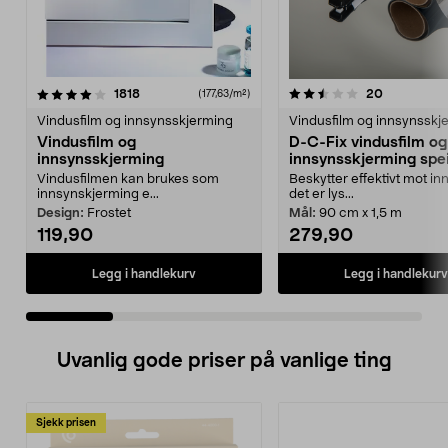
2.5 av 5 stjerner
anmeldelser
4.0 av 5 stjerner
anmeldelse
1818
20
(177,63/m²)
Vindusfilm og innsynsskjerming
Vindusfilm og innsynsskj
Vindusfilm og
D-C-Fix vindusfilm og
innsynsskjerming
innsynsskjerming spei
Vindusfilmen kan brukes som
Beskytter effektivt mot in
innsynskjerming e...
det er lys...
Design:
Frostet
Mål:
90 cm x 1,5 m
119,90
279,90
Legg i handlekurv
Legg i handlekurv
Uvanlig gode priser på vanlige ting
Sjekk prisen