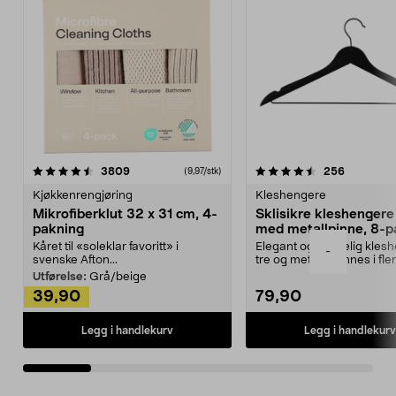
4.5av 5 stjerner
anmeldelser
4.5av 5 stjerner
anmeldels
3809
256
(9,97/stk)
Kjøkkenrengjøring
Kleshengere
Mikrofiberklut 32 x 31 cm, 4-
Sklisikre kleshengere 
pakning
med metallpinne, 8-p
Kåret til «soleklar favoritt» i
Elegant og skikkelig kles
-
svenske Afton...
tre og metall – finnes i fle
Kleshe...
Utførelse:
Grå/beige
39,90
79,90
Legg i handlekurv
Legg i handlekurv