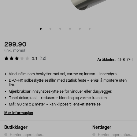
299,90
(inkl. moms)
3.1
(
12
)
Artikkelnr.:
41-8177-1
Vindusfilm som beskytter mot sol, varme og innsyn – innendørs.
D-C-FIX solbeskyttelsesfilm med statisk feste – enkel å montere uten
lim.
Gjenbrukbar innsynsbeskyttelse for vinduer eller dusjvegger.
Tonet dekorplast – reduserer blending og varme fra solen.
Mål: 90 cm x 2 meter – kan klippes til ønsket størrelse.
Mer informasjon
Butikklager
Nettlager
Henter lagerstatus...
Henter lagerstatus...