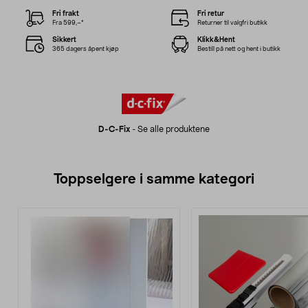
Fri frakt
Fri retur
Fra 599,–*
Returner til valgfri butikk
Sikkert
Klikk&Hent
365 dagers åpent kjøp
Bestill på nett og hent i butikk
D-C-Fix
-
Se alle produktene
Toppselgere i samme kategori