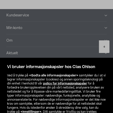
Bunntekst
Kundeservice
Min konto
Om
Product
+
quantity
Aktuelt
Våre selskaper
Vi bruker informasjonskapsler hos Clas Ohlson
Ved å trykke på
«Godta alle informasjonskapsler»
samtykker du i at vi
Finn din butikk
lagrer informasjonskapsler (cookies) og annen sporingsteknologi på
din enhet i henhold til vår
policy for informasjonskapsler
for å
forbedre brukeropplevelsen din på vårt nettsted, analysere bruken av
SE
NO
FI
nettstedet og for å tilpasse våre markedsføringstiltak. Vi bruker fire
typer informasjonskapsler: nødvendige, funksjonelle, analytiske og
annonserelaterte. For nødvendige informasjonskapsler er det ikke noe
krav om samtykke, ettersom de er nødvendige for at nettstedet skal
fungere. Hvis du istedenfor ønsker å skreddersy dine valg, kan du
trykke på
«Innstillinger»
. Ditt samtykke er frivillig og kan trekkes